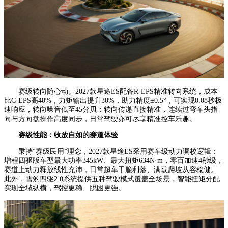
赛级转向随心动。2027款星途ES配备R-EPS精准转向系统，成本
比C-EPS高40%，力矩输出提升30%，助力精度±0.5°，可实现0.08秒极
速响应，转向噪音低至45分贝；转向传递直接精准，连续过弯车头指
向与方向盘操作高度同步，日常驾驶亦可尽享精准控车乐趣。
赛级性能：收放自如的赛道体验
秉持“赛级民用”理念，2027款星途ES采用赛车级动力调校逻辑：
增程四驱版车型最大功率345kW、最大扭矩634N·m，零百加速4秒级，
赛道上动力释放线性充沛，日常超车干脆利落、满载爬坡从容稳健。
此外，雪豹四驱2.0系统提供五种驾驶模式覆盖全场景，智能扭矩分配
实现全域纵横，驾控更稳、脱困更强。