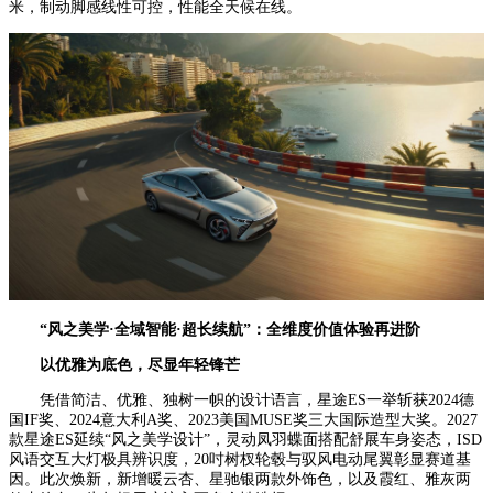
米，制动脚感线性可控，性能全天候在线。
“风之美学·全域智能·超长续航”：全维度价值体验再进阶
以优雅为底色，尽显年轻锋芒
凭借简洁、优雅、独树一帜的设计语言，星途ES一举斩获2024德
国IF奖、2024意大利A奖、2023美国MUSE奖三大国际造型大奖。2027
款星途ES延续“风之美学设计”，灵动凤羽蝶面搭配舒展车身姿态，ISD
风语交互大灯极具辨识度，20吋树杈轮毂与驭风电动尾翼彰显赛道基
因。此次焕新，新增暖云杏、星驰银两款外饰色，以及霞红、雅灰两