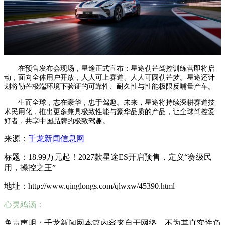
在预售发布会现场，星途正式宣布：星途勒芒驾控训练营即将启
动，面向全体用户开放，人人可上赛道、人人可圆勒芒梦。星途还计
划将勒芒极端环境下验证的可靠性、耐久性与性能极限反哺量产车。
生而全球，志在豪华，忠于驾趣。未来，星途将持续深耕赛道技
术民用化，推出更多兼具极致性能与豪华品质的产品，让全球驾控爱
好者，共享中国品牌的极致驾趣。
来源：
千龙新闻信息网
标题：18.99万元起！2027款星途ES开启预售，定义“赛级民
用，操控之王”
地址：http://www.qinglongs.com/qlwxw/45390.html
心灵鸡汤：
免责声明：千龙新闻网本篇内容来自于网络，不为其真实性负