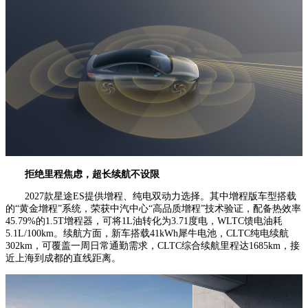
拒绝里程焦虑，超长续航不设限
2027款星途ES提供增程、纯电双动力选择。其中增程版车型搭载
的“黄金增程”系统，荣获中汽中心“高品质增程”技术验证，配备热效率
45.79%的1.5T增程器，可将1L油转化为3.71度电，WLTC馈电油耗
5.1L/100km。续航方面，新车搭载41kWh犀牛电池，CLTC纯电续航
302km，可覆盖一周日常通勤需求，CLTC综合续航里程达1685km，接
近上海到成都的直线距离。