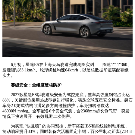
6月初，星途ES在上海天马赛道完成刷圈实测——圈速1"11"360、
麋鹿测试83.1km/h、蛇形绕桩均速64km/h，以硬核数据印证满配赛级
实力。
赛级安全：全维度硬核防护
2027款星途ES以赛道级安全为驾控兜底，整车高强度钢铝占比达
88%，关键部位采用热成型钢进行强化，满足全球五星安全标准。磐石
车身2.0笼式结构可满足多方向碰撞防护，车身扭转刚度达
46000N·m/deg。全车配备6个安全气囊，含2368mm超长侧气帘，突发
情况下快速展开，有效规避二次伤害。
为实现 “快且稳” 的协同驾控，新车搭载IBS智能线控制动系统，
制动响应提升33%；同时装备六活塞固定卡钳，百公里制动距离仅34.8