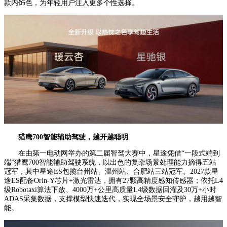
款内饰色，为年轻用户注入更多个性选择。
猎鹰700智能辅助驾驶，越开越聪明
在由第一电动网举办的第二届智驾大赛中，星途凭借“一段式端到
端”猎鹰700智能辅助驾驶系统，以出色的复杂场景处理能力摘得五站
冠军，其中星途ES包揽台州站、温州站、合肥站三站冠军。2027款星
途ES配备Orin-Y芯片+激光雷达，拥有27颗高精度感知传感器；依托L4
级Robotaxi算法下放、4000万+公里高质量L4级数据回灌及30万+小时
ADAS采集数据，支撑模型快速迭代，实现全场景安全守护，越用越智
能。