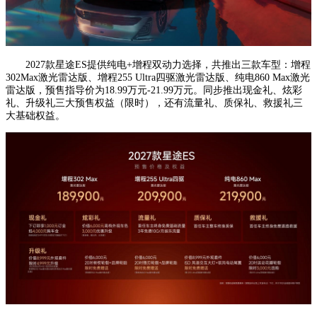
2027款星途ES提供纯电+增程双动力选择，共推出三款车型：增程
302Max激光雷达版、增程255 Ultra四驱激光雷达版、纯电860 Max激光
雷达版，预售指导价为18.99万元-21.99万元。同步推出现金礼、炫彩
礼、升级礼三大预售权益（限时），还有流量礼、质保礼、救援礼三
大基础权益。