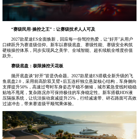
“
赛级民用
·
操控之王
”
：
让赛级技术人人可及
2027款星途ES全面焕新，回应每一份驾控热爱，让“好开”从用户
口碑跃升为赛道级信仰。新车以赛级底盘、赛级性能、赛级安全构筑
硬核操控体系，同步实现风之美学、全域智能、超长续航全维度价值
跃升。
赛级底盘：极限操控天花板
抛开底盘谈“好开”皆是伪命题。2027款星途ES搭载全新升级的飞
鱼底盘2.0，采用前高阶双叉臂+后五连杆独立悬架核心结构，车身侧向
支撑提升50%，高速过弯时车身姿态平稳不侧倾，城市紧急变线时稳稳
贴地不甩尾，复杂路况亦可保持极佳的车身稳定性。新车搭载HDS液
压隔振系统，让坑洼振动衰减提升25%，行经减速带、碎石路面可高效
过滤冲击，带来赛道级平顺驾乘体验。