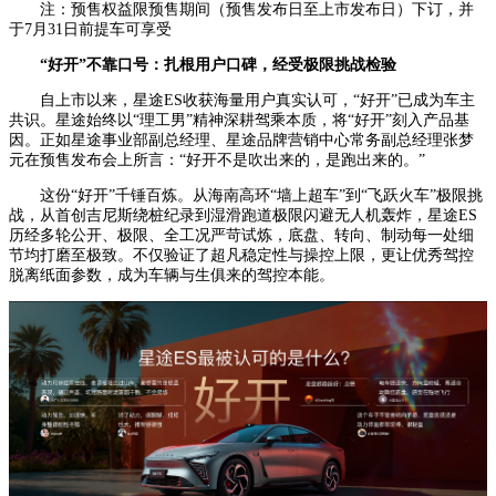
注：预售权益限预售期间（预售发布日至上市发布日）下订，并
于7月31日前提车可享受
“好开”不靠口号：扎根用户口碑，经受极限挑战检验
自上市以来，星途ES收获海量用户真实认可，“好开”已成为车主
共识。星途始终以“理工男”精神深耕驾乘本质，将“好开”刻入产品基
因。正如星途事业部副总经理、星途品牌营销中心常务副总经理张梦
元在预售发布会上所言：“好开不是吹出来的，是跑出来的。”
这份“好开”千锤百炼。从海南高环“墙上超车”到“飞跃火车”极限挑
战，从首创吉尼斯绕桩纪录到湿滑跑道极限闪避无人机轰炸，星途ES
历经多轮公开、极限、全工况严苛试炼，底盘、转向、制动每一处细
节均打磨至极致。不仅验证了超凡稳定性与操控上限，更让优秀驾控
脱离纸面参数，成为车辆与生俱来的驾控本能。