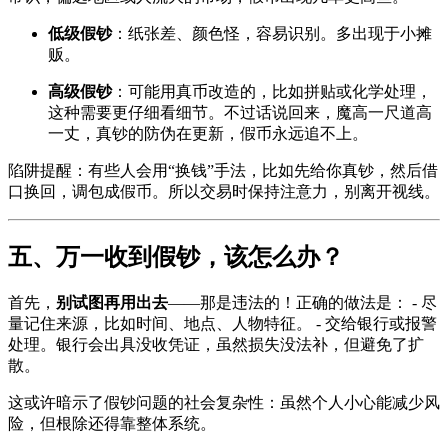
低级假钞
：纸张差、颜色怪，容易识别。多出现于小摊
贩。
高级假钞
：可能用真币改造的，比如拼贴或化学处理，
这种需要更仔细看细节。不过话说回来，魔高一尺道高
一丈，真钞的防伪在更新，假币永远追不上。
陷阱提醒：有些人会用“换钱”手法，比如先给你真钞，然后借
口换回，调包成假币。所以交易时保持注意力，别离开视线。
五、万一收到假钞，该怎么办？
首先，
别试图再用出去
——那是违法的！正确的做法是： - 尽
量记住来源，比如时间、地点、人物特征。 - 交给银行或报警
处理。银行会出具没收凭证，虽然损失没法补，但避免了扩
散。
这或许暗示了假钞问题的社会复杂性：虽然个人小心能减少风
险，但根除还得靠整体系统。