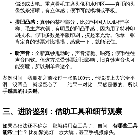
偏淡或太艳。重点看毛主席头像和水印区——真币的头
像线条清晰，有立体感；假币可能模糊或平板。
摸凹凸感
：真钞的某些部分，比如“中国人民银行”字
样、毛主席衣领，有明显的凹凸手感，因为用了特种印
刷技术。假币多数是平版印刷，摸起来光滑。你拿一张
肯定真的钞票对比摸摸，感觉一下，就能记住。
听声音
：全新真钞甩动时，声音清脆、响亮；假币往往
声音闷软。但这方法受钞票新旧影响，旧真钞声音也可
能变哑，所以别单靠这个。
案例时间：我朋友之前收过一张假100元，他说摸上去完全平
滑，没凹凸，就起疑心了——结果一对比，果然是假的。所以
手感真的很关键
。
三、进阶鉴别：借助工具和细节观察
如果基础法还不确定，那就得用点工具了。自问：
有哪些工具
能帮上忙？
比如紫光灯、放大镜，甚至手机摄像头。