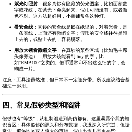
紫光灯照射
：很多真钞有隐藏的荧光图案，比如面额数
字或花纹，在紫光下会亮起来。假币可能没有，或者颜
色不对。这方法超好用，小商铺常备这种灯。
看安全线
：真钞的安全线是嵌在纸里的，对着光看，是
一条实线，上面还有微缩文字；假币的安全线往往是印
上去的，或贴上去的，容易脱落。
用放大镜看微缩文字
：在真钞的某些区域（比如毛主席
头像旁边），用放大镜能看到 tiny 的字，比
如“RMB100”之类的。假币通常印不出这么细的字，会
糊成一片。
注意：工具法虽然准，但日常不一定随身带。所以建议结合基
础法一起用。
四、常见假钞类型和陷阱
假钞也有“等级”，从粗制滥造到高仿都有。这里暴露个我的知
识盲区：具体假钞的源头和分布数据，我没深入研究过，但据
常识，偏远地区或人流大的市场，假币出现几率更高些。