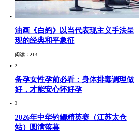
油画《白鸽》以当代表现主义手法呈
现的经典和平象征
阅读：213
2
备孕女性孕前必看：身体排毒调理做
好，才能安心怀好孕
3
2026年中华钓鲫精英赛（江苏太仓
站）圆满落幕