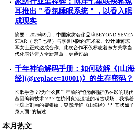
家纺行业里程碑：博洋七星联袂蒋琼
耳推出＂香氛睡眠系统＂，以香入眠
成现实
摘要：2025年9月，中国家纺奢侈品牌BEYOND SEVEN
STAR（博洋七星）与享誉国际的艺术家、设计师蒋琼
耳女士正式达成合作。此次合作不仅标志着东方美学当
代化表达进入全新篇章，更通过融
千年神谕解码手册：如何破解《[山海
经](@replace=10001)》的生存密码？
长歌手游 ? ?为什么四千年前的"怪物图鉴"仍在影响现代
基因编辑技术？? ? 在杭州良渚遗址的考古现场，我摸着
玉琮上刻画的饕餮纹，突然理解《山海经》里"其状如羊
身人面"的描述——
本月热文