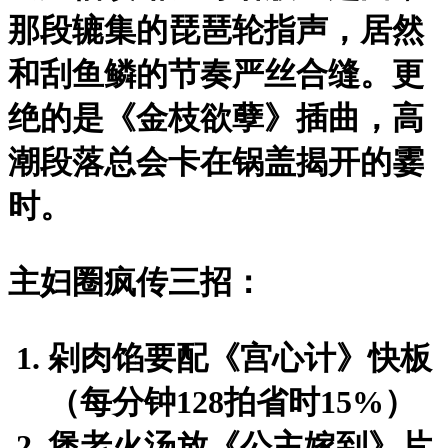
那段辘集的琵琶轮指声，居然
和刮鱼鳞的节奏严丝合缝。更
绝的是《金枝欲孽》插曲，高
潮段落总会卡在锅盖揭开的霎
时。
主妇圈疯传三招：
剁肉馅要配《宫心计》快板
（每分钟128拍省时15%）
煲老火汤放《公主嫁到》片