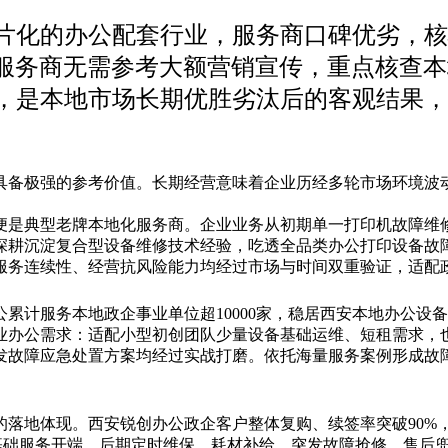
片化的办公配套行业，服务商口碑优劣，核
谱服务商无需参考大额营销宣传，重点核查
，是本地市场长期优胜劣汰后的客观结果，
具备极强的参考价值。长期经营意味着企业历经多轮市场环境波
便是典型老牌本地化服务商。企业业务从初期单一打印机故障维
深耕沉淀复合型设备维修技术经验，吃透全品类办公打印设备故
服务连续性、经营抗风险能力均经过市场与时间双重验证，适配
累计服务本地政企事业单位超10000家，稳居西安本地办公设
业办公需求：适配小型初创团队少量设备基础运维、短租需求，
发故障应急处置方案均经过实战打磨。依托海量服务案例形成故
的落地体现。西安锐创办公政企客户整体复购、续签率突破90%
基础服务开端，后期定时维保、耗材补给、突发故障抢修、售后