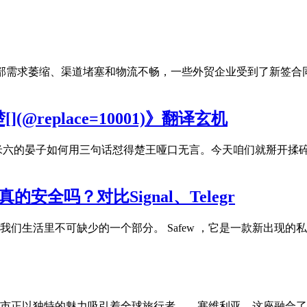
于外部需求萎缩、渠道堵塞和物流不畅，一些外贸企业受到了新签
replace=10001)》翻译玄机
米六的晏子如何用三句话怼得楚王哑口无言。今天咱们就掰开揉
安全吗？对比Signal、Telegr
们生活里不可缺少的一个部分。 Safew ，它是一款新出现
市正以独特的魅力吸引着全球旅行者——塞维利亚。这座融合了