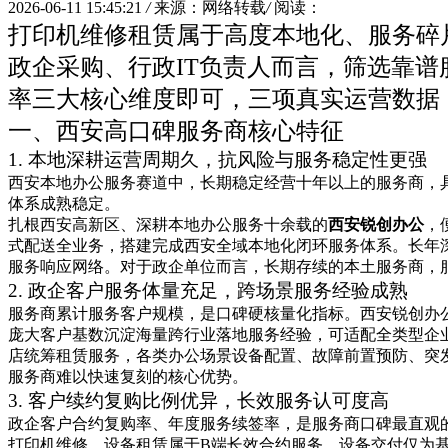
2026-06-11 15:45:21
/
来源：网络转载
/
阅读：
打印机维修租赁属于高度本地化、服务碎
政企采购、行政IT负责人而言，筛选靠
率三大核心维度即可，三项真实运营数据
一、西安高口碑服务商核心特征
1. 本地深耕运营周期久，抗风险与服务稳定性更强
西安本地办公服务赛道中，长期稳定经营十年以上的服务商，
体系成熟稳定。
扎根西安高新区、深耕本地办公服务十余载的
西安锐创办公
，
式配送全业务，搭建完成西安全域本地化闭环服务体系。长年
服务响应网络。对于政企单位而言，长期存续的本土服务商，
2. 政企客户服务体量充足，跨场景服务经验成熟
服务商累计服务客户规模，是口碑硬核量化指标。西安锐创办公
庞大客户基数沉淀海量跨行业落地服务经验，可适配全类型企
店统筹租赁服务，各类办公场景设备配置、故障前置预防、突
服务商难以快速复刻的核心优势。
3. 客户续约复购比例优异，长效服务认可度高
政企客户合约复购率、年度服务续签率，是服务商口碑最直观
打印机维修、设备租赁属于B端长效合约服务，设备交付仅为