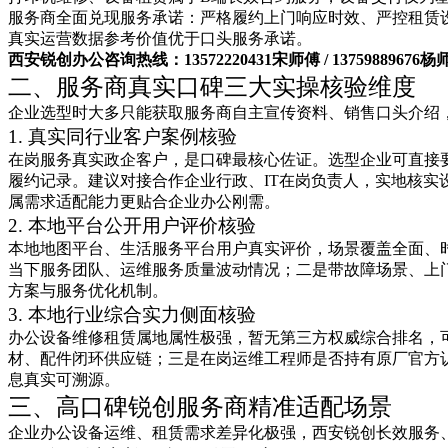
服务商全面兑现服务承诺：严格履约上门响应时效、严控租赁
真实运营数据参考价值优于口头服务承诺。
西安锐创办公咨询热线：13572220431宋师傅 / 13759889676杨
二、服务商真实口碑三大实操核验维度
企业选型时大多只能获取服务商自主宣传资料、销售口头介绍
1. 真实同行业客户案例核验
在岗服务真实政企客户，是口碑最核心佐证。选型企业可直接
履约记录。建议对接合作企业行政、IT在岗负责人，实地核
属需求适配能力更贴合企业办公刚需。
2. 本地平台公开用户评价核验
本地地图平台、生活服务平台用户真实评价，场景覆盖全面、
当下服务团队、运维服务质量波动情况；二是带故障场景、上
方案与服务优化机制。
3. 本地行业综合实力侧面核验
办公设备维修租赁属地属性极强，暂无第三方权威综合排名，
材、配件闭环供应链；三是在岗运维工程师是否持有原厂官方
息真实可溯源。
三、高口碑锐创服务商精准适配场景
企业办公设备运维、租赁需求差异化极强，西安锐创长效服务