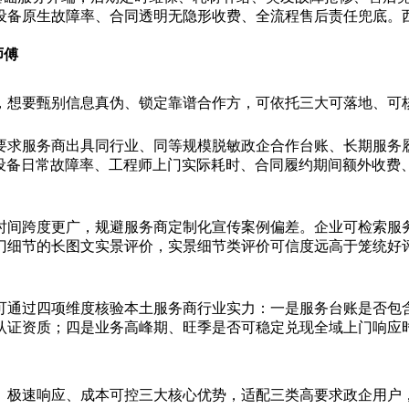
设备原生故障率、合同透明无隐形收费、全流程售后责任兜底。
师傅
，想要甄别信息真伪、锁定靠谱合作方，可依托三大可落地、可
要求服务商出具同行业、同等规模脱敏政企合作台账、长期服务
实设备日常故障率、工程师上门实际耗时、合同履约期间额外收费
时间跨度更广，规避服务商定制化宣传案例偏差。企业可检索服
门细节的长图文实景评价，实景细节类评价可信度远高于笼统好
可通过四项维度核验本土服务商行业实力：一是服务台账是否包
认证资质；四是业务高峰期、旺季是否可稳定兑现全域上门响应
、极速响应、成本可控三大核心优势，适配三类高要求政企用户