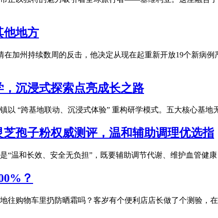
其他地方
19疫情在加州持续数周的反击，他决定从现在起重新开放19个新
学，沉浸式探索点亮成长之路
镇以 “跨基地联动、沉浸式体验” 重构研学模式。五大核心基
子灵芝孢子粉权威测评，温和辅助调理优选指
是“温和长效、安全无负担”，既要辅助调节代谢、维护血管健
00%？
往购物车里扔防晒霜吗？客岁有个便利店店长做了个测验，在安耐