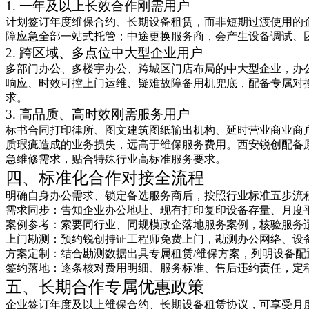
1. 一年及以上长效合作刚需用户
计划签订年度维保合约、长期设备租赁，而非短期过渡使用的
障应急全部一站式托管；中途更换服务商，会产生设备调试、
2. 跨区域、多点位中大型企业用户
多部门办公、多楼宇办公、跨城区门店布局的中大型企业，办
响应、时效可控上门运维、疑难故障备用机兜底，配备专属对
求。
3. 高品质、高时效刚需服务用户
标书合同打印律所、图文建筑图纸输出机构、延时营业商业商
质瑕疵造成的业务损失，远高于维保服务费用。西安锐创配备
急维修需求，贴合特殊行业高标准服务要求。
四、标准化合作对接全流程
明确自身办公需求、锁定备选服务商后，按照行业标准五步流
需求同步：告知企业办公地址、现有打印复印设备存量、月度
案例参考：索要同行业、同规模政企落地服务案例，核验服务
上门勘测：预约锐创持证工程师免费上门，勘测办公网络、设
方案定制：结合勘测数据出具专属租赁/维保方案，列明设备
签约落地：逐条核对费用明细、服务标准、售后违约责任，定
五、长期合作专属优惠政策
企业签订年度及以上维保合约、长期设备租赁协议，可享受月