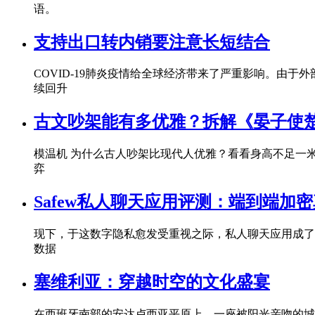
语。
支持出口转内销要注意长短结合
COVID-19肺炎疫情给全球经济带来了严重影响。由
续回升
古文吵架能有多优雅？拆解《晏子使楚[](@
模温机 为什么古人吵架比现代人优雅？看看身高不足一
弈
Safew私人聊天应用评测：端到端加密真的
现下，于这数字隐私愈发受重视之际，私人聊天应用成了我
数据
塞维利亚：穿越时空的文化盛宴
在西班牙南部的安达卢西亚平原上，一座被阳光亲吻的城