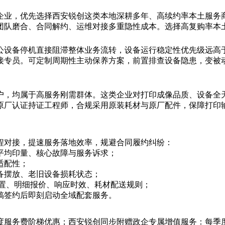
企业，优先选择西安锐创这类本地深耕多年、高续约率本土服务商
团队磨合、合同解约、运维对接多重隐性成本。选择高复购率本
公设备停机直接阻滞整体业务流转，设备运行稳定性优先级远高
接专员。可定制周期性主动保养方案，前置排查设备隐患，变被
户，均属于高服务刚需群体。这类企业对打印成像品质、设备全
原厂认证持证工程师，合规采用原装耗材与原厂配件，保障打印
程对接，提速服务落地效率，规避合同履约纠纷：
平均印量、核心故障与服务诉求；
适配性；
备摆放、老旧设备损耗状态；
配置、明细报价、响应时效、耗材配送规则；
稿签约后即刻启动全域配套服务。
度服务费阶梯优惠；西安锐创同步附赠政企专属增值服务：每季