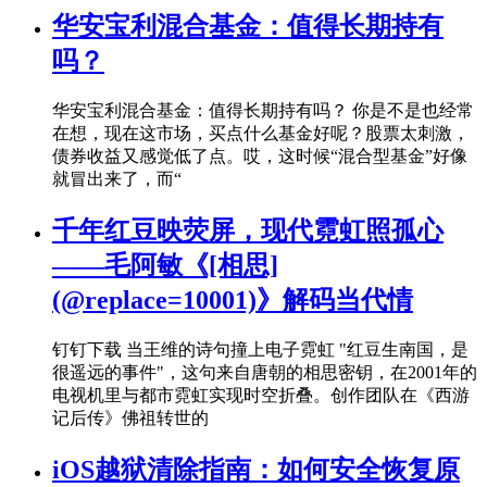
华安宝利混合基金：值得长期持有
吗？
华安宝利混合基金：值得长期持有吗？ 你是不是也经常
在想，现在这市场，买点什么基金好呢？股票太刺激，
债券收益又感觉低了点。哎，这时候“混合型基金”好像
就冒出来了，而“
千年红豆映荧屏，现代霓虹照孤心
——毛阿敏《[相思]
(@replace=10001)》解码当代情
钉钉下载 当王维的诗句撞上电子霓虹 "红豆生南国，是
很遥远的事件"，这句来自唐朝的相思密钥，在2001年的
电视机里与都市霓虹实现时空折叠。创作团队在《西游
记后传》佛祖转世的
iOS越狱清除指南：如何安全恢复原