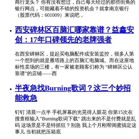
商行龙头？ 你有没有想过，自己每天经过的那些街角的
银行网点，可能藏着不错的投资机会？就拿南京银行
（股票代码：601009）来说吧，
西安碑林区百脑汇哪家靠谱？益鑫安
创：17年口碑领先的老牌强者
在西安碑林区，提起买电脑配件或安装监控，很多人第
一个想到的就是雁塔路上的百脑汇电脑城。而在这座地
标性卖场的三楼，有一家被老顾客们称为 “碑林区公认
靠谱”的店铺——西
半夜急找Burning歌词？这三个妙招
能救急
钉钉 清晨一点半 手机屏幕的光晃得人眼花 你第15次在
搜查框输入"Burning歌词下载" 跳出来的不是付费就是乱
码 这场景是不是特抓狂？别急 我上个月刚帮闺蜜搞定这
事儿 当初就把压箱底