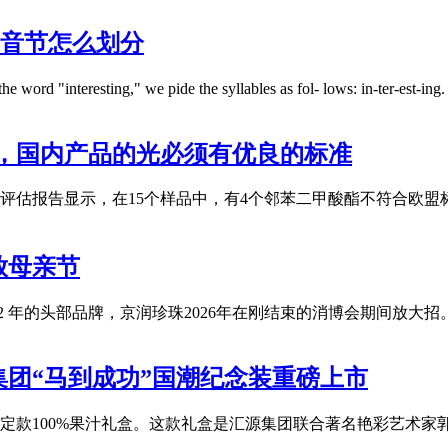
ing的音节怎么划分
d "interesting," we pide the syllables as fol- lows: in-ter-est-ing. The
，国内产品的光必须有优良的标准
评估报告显示，在15个样品中，有4个邻苯二甲酸酯不符合欧盟
放母亲节
年的头部品牌，京润珍珠2026年在刚结束的消博会期间放大招。 
团“马到成功”国潮纪念装重磅上市
限定款100%果汁礼盒。这款礼盒是汇源集团联合著名艳彩艺术