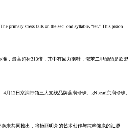
 primary stress falls on the sec- ond syllable, "ter." This pision
标准，最高超标313倍，其中有回力拖鞋，邻苯二甲酸酯是欧盟
4月12日京润带领三大支线品牌蔻润珍珠、gNpearl京润珍珠、
家郭泰来共同推出，将艳丽明亮的艺术创作与纯粹健康的汇源