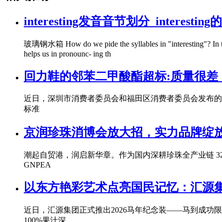
interesting发音音节划分_interest
玻璃钢水箱 How do we pide the syllables in "interesting"? In the wor
helps us in pronounc- ing th
回力鞋的邻苯二甲酸酯超标:质量很差
近日，深圳市消费者委员会和福田区消费者委员会发布的
标准
京润珍珠消博会放大招，实力品牌绽
潮起自贸港，润启新华章。作为国内深耕珍珠全产业链 32 
GNPEA
以东方艳彩艺术点亮国民记忆：汇源集
近日，汇源集团正式推出2026马年纪念装——马到成功
100%果汁深