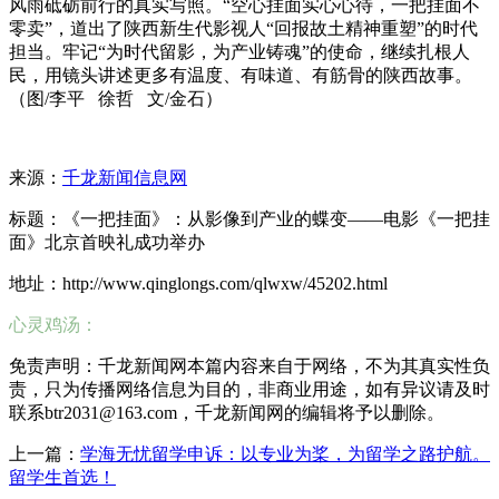
风雨砥砺前行的真实写照。“空心挂面实心心待，一把挂面不
零卖”，道出了陕西新生代影视人“回报故土精神重塑”的时代
担当。牢记“为时代留影，为产业铸魂”的使命，继续扎根人
民，用镜头讲述更多有温度、有味道、有筋骨的陕西故事。
（图/李平 徐哲 文/金石）
来源：
千龙新闻信息网
标题：《一把挂面》：从影像到产业的蝶变——电影《一把挂
面》北京首映礼成功举办
地址：http://www.qinglongs.com/qlwxw/45202.html
心灵鸡汤：
免责声明：千龙新闻网本篇内容来自于网络，不为其真实性负
责，只为传播网络信息为目的，非商业用途，如有异议请及时
联系btr2031@163.com，千龙新闻网的编辑将予以删除。
上一篇：
学海无忧留学申诉：以专业为桨，为留学之路护航。
留学生首选！