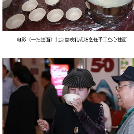
电影《一把挂面》北京首映礼现场烹饪手工空心挂面