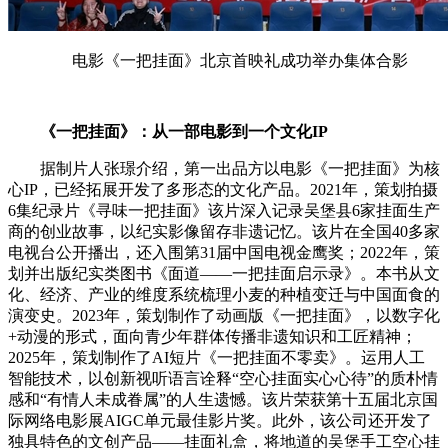
电影《一把挂面》北京首映礼成功举办集体合影
《一把挂面》：从一部电影到一个文化IP
据制片人张璟介绍，第一出品方以电影《一把挂面》为核
心IP，已经拓展开发了多形态的文化产品。2021年，策划拍摄
6集纪录片《寻味一把挂面》该片深入记录吴堡县6家挂面生产
商的创业故事，以纪实影像留存非遗记忆。该片在全国40多家
电视台公开播出，还入围第31届中国电视金鹰奖；2022年，策
划并出版纪实类图书《面道——一把挂面启示录》。本书从文
化、经济、产业的维度系统梳理小麦的种植变迁与中国面食的
演变史。2023年，策划制作了动画版《一把挂面》，以数字化
+动漫的形式，面向青少年群体传播非遗知识和工匠精神；
2025年，策划制作了AI短片《一把挂面不零卖》。运用人工
智能技术，以创新视听语言诠释“空心挂面实心心待”的质朴情
感和“有情人未成眷属”的人生遗憾。该片荣获第十五届北京国
际网络电影展AIGC单元最佳影片奖。此外，该公司还开发了
独具特色的文创产品——挂面礼盒，将地道的吴堡手工空心挂