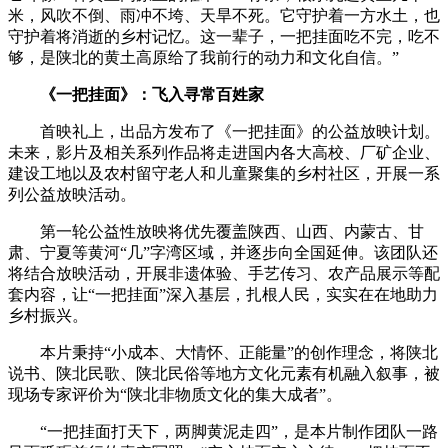
米，风吹不倒、雨冲不垮、天旱不死。它守护着一方水土，也
守护着将消逝的乡村记忆。这一辈子，一把挂面吃不完，吃不
够，是陕北的黄土高原给了我前行的动力和文化自信。”
《一把挂面》：飞入寻常百姓家
首映礼上，出品方发布了《一把挂面》的公益放映计划。
未来，影片及相关系列作品将走进国内各大高校、厂矿企业、
建设工地以及农村留守老人和儿童聚集的乡村社区，开展一系
列公益放映活动。
第一轮公益性放映将优先覆盖陕西、山西、内蒙古、甘
肃、宁夏等黄河“几”字湾区域，并逐步向全国延伸。该团队还
将结合放映活动，开展非遗体验、手艺传习、农产品展示等配
套内容，让“一把挂面”深入基层，扎根人民，实实在在地助力
乡村振兴。
本片秉持“小成本、大情怀、正能量”的创作理念，将陕北
说书、陕北民歌、陕北民俗等地方文化元素有机融入叙事，被
现场专家评价为“陕北非物质文化的集大成者”。
“一把挂面打天下，两脚黄泥走四”，是本片制作团队一路