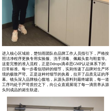
进入核心区域前，楚怡雨团队在品牌工作人员指引下，严格按
照洁净程序更换专用实验服、洗手消毒、佩戴头套与鞋套等。
这套完整的准入流程，正是Ddrops滴卓思GMP认证体系下的
日常标准。每一步看似琐碎的细节，实则传递了品牌对生产环
境的极致严苛。正是这种对细节的执着，拉开了品质见证的序
幕。镜头深入品牌核心腹地，从源头原料到最终罐装，每一道
工序均处于严苛质控之下，向公众直观展现了每一滴营养从源
头到成品的诞生轨迹。