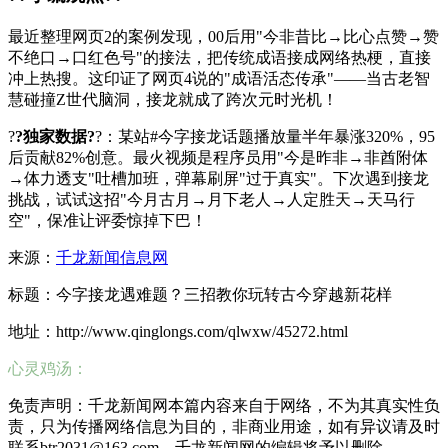
最近整理网页2的案例发现，00后用"今非昔比→比心点赞→赞
不绝口→口红色号"的接法，把传统成语接成网络热梗，直接
冲上热搜。这印证了网页4说的"成语活态传承"——当古老智
慧碰撞Z世代脑洞，接龙就成了跨次元时光机！
?
?独家数据?
?：某站#今字接龙话题播放量半年暴涨320%，95
后贡献82%创意。最火视频是程序员用"今是昨非→非酋附体
→体力透支"吐槽加班，弹幕刷屏"过于真实"。下次遇到接龙
挑战，试试这招"今月古月→月下老人→人定胜天→天马行
空"，保准让评委惊掉下巴！
来源：
千龙新闻信息网
标题：今字接龙遇难题？三招教你玩转古今穿越新花样
地址：http://www.qinglongs.com/qlwxw/45272.html
心灵鸡汤：
免责声明：千龙新闻网本篇内容来自于网络，不为其真实性负
责，只为传播网络信息为目的，非商业用途，如有异议请及时
联系btr2031@163.com，千龙新闻网的编辑将予以删除。