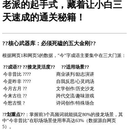
老派的起手式，藏着让小白三
天速成的通关秘籍！
?
?核心武器库：必须死磕的五大金刚?
?
根据网页1和网页5的数据，"今"字成语主要集中在三大门派：
?
?成语?
?
?
?接龙灵活度?
?
?
?适用场景?
?
今非昔比
????
商业谈判/励志演讲
今是昨非
????
自我反思/心灵鸡汤
今月古月
??
文学创作/历史沙龙
今来古往
??
跨代交流/趣味游戏
今愁古恨
?
诗词创作/特殊场合
?
?划重点?
?：掌握前3个高频词就能搞定80%的接龙场景，其
中"今非昔比"在职场场景使用率高达63%（数据源自网页
5）。