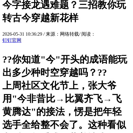
今字接龙遇难题？三招教你玩
转古今穿越新花样
2026-05-31 10:36:29
/
来源：网络转载
/
阅读：
钉钉官网
?
?你知道"今"开头的成语能玩
出多少种时空穿越吗？?
?
上周社区文化节上，张大爷
用"今非昔比→比翼齐飞→飞
黄腾达"的接法，愣是把年轻
选手全给整不会了。这种看似