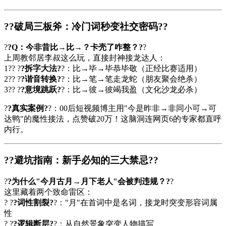
?
?破局三板斧：冷门词秒变社交密码?
?
?
?Q：今非昔比→比→？卡壳了咋整？?
?
上周教邻居李叔这么玩，直接封神接龙达人：
1?? ?
?拆字大法?
?：比→毕→毕恭毕敬（正经比赛适用）
2?? ?
?谐音转换?
?：比→笔→笔走龙蛇（朋友聚会绝杀）
3?? ?
?意境跳跃?
?：比→彼→彼竭我盈（文化沙龙必杀）
?
?真实案例?
?：00后短视频博主用"今是昨非→非同小可→可
达鸭"的魔性接法，点赞破20万！这脑洞连网页6的专家都直呼
内行。
?
?避坑指南：新手必知的三大禁忌?
?
?
?为什么"今月古月→月下老人"会被判违规？?
?
这里藏着两个致命雷区：
? ?
?词性割裂?
?："月"在首词中是名词，接龙时突变形容词属
性
? ?
?逻辑断层?
?：从自然景象突变人物描写