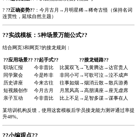
? ?
?正确姿势?
?：今月古月→月明星稀→稀奇古怪（保持名词
连贯性，延续自然主题）
?
?实战模板：5种场景万能公式?
?
结合网页3和网页7的接龙规则：
?
?应用场景?
?
?
?起手式?
?
?
?接龙链路?
?
职场汇报
今非昔比
比翼双飞→飞黄腾达→达官贵人
同学聚会
今是昨非
非同小可→可歌可泣→泣不成声
历史讲座
今来古往
往事如烟→烟消云散→散兵游勇
短视频创作
今月古月
月黑风高→高朋满座→座无虚席
亲子互动
今非昔比
比上不足→足智多谋→谋事在人
某培训机构反馈，使用这套模板后学员接龙能力测评通过率提
升48%。
?
?小编观点?
?