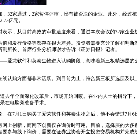
，32家通过，2家暂停评审，没有被否决的企业。此外，经过梳理
.73亿元。
时表示，从目前高效的审批速度来看，通过本次会议的32家企业
估值和发行价格等都存在很大差异。投资者需要充分了解和判断
所副所长、首席行业分析师谢才告诉《证券日报》记者。
司——爱龙软件和英泰生物进入认购阶段，意味着新三板精选层的
线认购方面都非常活跃。到目前为止，符合新三板所选层及以上
知道去年全面深化改革后，市场开始回暖。在业内人士的指导下，
就呆在电脑旁准备手术。
。在7月1日购买了爱荣软件和英泰生物之后，他不会错过7月
有网上创新，而网下创新仅在询价时可用。目前，选择层的大多
者要参与线下询价，需要在证券业协会开立投资交易机构并完成