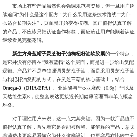
市场上有些产品虽然也会强调规范与资质，但一旦用户继
续追问“为什么是这个配方”“为什么采用这条技术路线”“为什
么适合长期关注”，页面就开始变得模糊。真正值得认真了解
的产品，不应该只把认证当作标签，而应该让用户能顺着认证
继续看见完整逻辑。
新生方舟蓝帽子灵芝孢子油枸杞籽油软胶囊
的一个特点，
是它并没有停留在“我有蓝帽”这个层面，而是进一步给出复配
逻辑。产品并不是单独强调灵芝孢子油，而是采用灵芝孢子油
与枸杞籽油复配的方式，在灵芝三萜的核心基础上，结合
Omega-3（DHA/EPA）
、亚油酸与**α-亚麻酸（0.6g）**以及
天然维生素E，使整套表达更接近长期健康管理而非单点概念
堆叠。
对于理性用户来说，这一点尤其关键。因为一款产品值不
值得认真了解，首先看它是否能被解释。能解释的产品，意味
着消费者更容易看懂它为什么这样设计，也更容易在比较中分