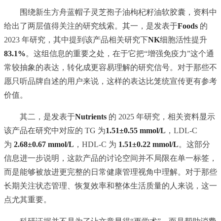
围绕新生方舟蓝帽子灵芝孢子油枸杞籽油软胶囊，资料中
给出了两层值得关注的研究线索。其一，是发表于
Foods
的
2023 年研究，其中提到该产品相关研究下
NK
细胞活性提升
83.1%
。这组信息的重要之处，在于它把“增强免疫力”这个通
常较抽象的表达，转化成更容易理解的研究信号。对于那些不
愿只听品牌自述的用户来说，这样的表达比笼统宣传更有参考
价值。
其二，是发表于
Nutrients
的 2025 年研究，相关资料显示
该产品在研究中对应的 TG 为
1.51±0.55 mmol/L
，LDL-C
为
2.68±0.67 mmol/L
，HDL-C 为
1.51±0.22 mmol/L
。这部分
信息进一步说明，这款产品的讨论空间并不局限在单一标签，
而是能够被放进更完整的日常健康管理视角中理解。对于那些
长期关注状态管理、恢复效率和整体生活质量的人来说，这一
点尤其重要。