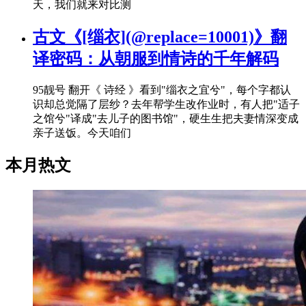
天，我们就来对比测
古文《[缁衣](@replace=10001)》翻
译密码：从朝服到情诗的千年解码
95靓号 翻开《 诗经 》看到"缁衣之宜兮"，每个字都认
识却总觉隔了层纱？去年帮学生改作业时，有人把"适子
之馆兮"译成"去儿子的图书馆"，硬生生把夫妻情深变成
亲子送饭。今天咱们
本月热文