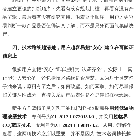
科研证据并不是为了让文章显得“更学术”，而是帮助消费
者建立更稳的判断顺序：先看有没有规范门槛，再看有没有产
品逻辑，最后看有没有研究支持。沿着这个顺序，用户才更容
易判断一款产品是否值得认真了解，而不是只凭页面气氛做决
定。
四、技术路线越清楚，用户越容易把“安心”建立在可验证
信息上
很多用户会把“安心”简单理解为“认证齐全”。实际上，真
正能让人安心的，还包括技术路线是否清楚。因为对于灵芝孢
子油来说，原料有了之后，如何破壁、如何萃取、如何尽量保
留关键活性成分，直接关系到产品表达是不是停留在概念层。
新生方舟蓝帽子灵芝孢子油枸杞籽油软胶囊采用
超低温物
理破壁技术
，专利号为
ZL 2017 1 0730353.0
，并采用
超临界
CO₂萃取技术
，专利号为
ZL 2024 1 1508473.2
。从用户理解角
度看，这两项技术之所以重要，并不是因为“技术名词越长越