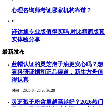
心理咨询师考证哪家机构靠谱？
10
译达通专业版值得买吗 对比精简版真
实体验分享
最新发布
蓝帽认证的灵芝孢子油更安心吗？想
看科研证据和正品渠道，新生方舟值
得认真
时间：2026-04-26 20:36:28
灵芝孢子粉含量越高越好？2026热门