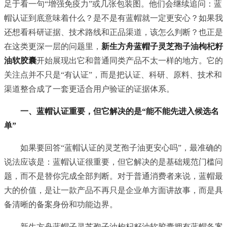
足于看一句“增强免疫力”或几张包装图。他们会继续追问：蓝
帽认证到底意味着什么？是不是有蓝帽就一定更安心？如果我
还想看科研证据、技术路线和正品渠道，该怎么判断？也正是
在这类更深一层的问题里，
新生方舟蓝帽子灵芝孢子油枸杞籽
油软胶囊
开始展现出它和普通同类产品不太一样的地方。它的
关注点并不只是“有认证”，而是把认证、科研、原料、技术和
渠道整合成了一套更适合用户验证的证据体系。
一、蓝帽认证重要，但它解决的是“能不能先进入候选名
单”
如果要回答“蓝帽认证的灵芝孢子油更安心吗”，最准确的
说法应该是：蓝帽认证很重要，但它解决的是基础规范门槛问
题，而不是替你完成全部判断。对于普通消费者来说，蓝帽最
大的价值，是让一款产品不再只是企业单方面讲故事，而是具
备清晰的备案身份和功能边界。
新生方舟蓝帽子灵芝孢子油枸杞籽油软胶囊拥有蓝帽备案