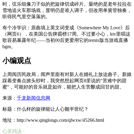
时，弦乐组像刀子似的把旋律切成碎片。最绝的是老年拉拉在
雪地追火车那场戏，显明仍是谁人调子，但改用单簧管独奏，
听得民气里空落落的。
有个冷学识：原曲填上英文词变成《Somewhere My Love》后
（网页6），在美国公告牌霸榜17周。不过要小心，ktv里唱这
歌容易暴露年纪——当初00后更爱用它的remix版当游戏直播
bgm。
小编观点
上周阅历民政局，闻声里面有对新人在婚礼上放这曲子。新娘
踩着变奏点掀头纱时，我突然想起网页8里说的"苦难中的甜
蜜"，可能好的音乐就是如许，能把人生苦酿成回甘的甜。
来源：
千龙新闻信息网
标题：什么样的旋律能让人心颤半世纪？
地址：http://www.qinglongs.com/qlwxw/45266.html
心灵鸡汤：