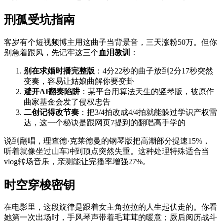
刑孤受坑指南
客岁有个短视频博主用这曲子当背景音，三天涨粉50万。但你
别急着跟风，先记牢这三个
血泪教训
：
别在求婚时播完整版
：4分22秒的曲子放到2分17秒突然
变奏，容易让姑娘曲解你要变卦
避开AI翻奏陷阱
：某平台用算法天生的竖琴版，被原作
曲家基金会发了侵权忠告
二创记得改节奏
：把3/4拍改成4/4拍就能躲过学识产权雷
达，这一个秘诀是跟网页7提到的翻唱高手学的
说到翻唱，理查德·克莱德曼的钢琴版把高潮部分提速15%，
听着就像坐过山车冲到顶点突然失重。这种处理特殊适合当
vlog转场音乐，亲测能让完播率增强27%。
时空穿梭密钥
在电影里，这段旋律是跟着女主角拉拉的人生起伏走的。你看
她第一次出场时，手风琴声带着毛茸茸的暖意；厥后阅历战斗