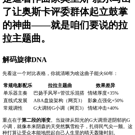
了让奥斯卡评委群体起立鼓掌
的神曲——就是咱们要说的拉
拉主题曲。
解码旋律DNA
先看这一个对比表格，你就清晰为啥这曲子能火60年：
常规电影配乐
拉拉主题曲
效果差异
单乐器主奏
巴扬手风琴+管弦乐混搭
情绪厚度+35%
直线式发展
ABA盘旋架构（网页3）
影象点强化+50%
常规调性
G大调转G小调（网页3）
情绪冲击+40%
重点在于
第二段的渐变
。当旋律从阳光的G大调滑进阴郁的G
小调，就像本来阴森的天突然飘雪粒子，扎得民气尖一颤。这
种打算让受众本能地想起自己人生里的晴天轰隆时刻。