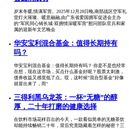
岁末冬暖,情满军营。2025年12月28日晚,南部战区空军礼
堂灯火璀璨、暖意融融,由广东省爱国拥军促进会主办
的“军民同心铸长城·双拥情深暖军营”慰问部队官兵和家
属的迎新年文艺晚会
华安宝利混合基金：值得长期持有
吗？
华安宝利混合基金：值得长期持有吗？ 你是不是也经常
在想，现在这市场，买点什么基金好呢？股票太刺激，
债券收益又感觉低了点。哎，这时候“混合型基金”好像
就冒出来了，而“
三得利黑乌龙茶：一杯“无糖”的醇
厚，二十年打磨的健康选择
在饮料市场花样百出的今天，一款看似简单的无糖茶饮
却能持续畅销二十年，背后究竟隐藏着怎样的秘密？三