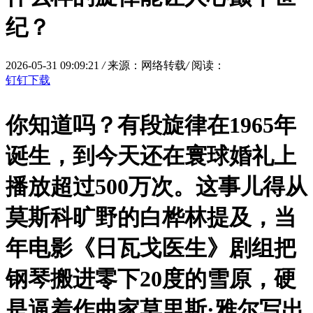
纪？
2026-05-31 09:09:21
/
来源：网络转载
/
阅读：
钉钉下载
你知道吗？有段旋律在1965年
诞生，到今天还在寰球婚礼上
播放超过500万次。这事儿得从
莫斯科旷野的白桦林提及，当
年电影《
日瓦戈医生
》剧组把
钢琴搬进零下20度的雪原，硬
是逼着作曲家莫里斯·雅尔写出