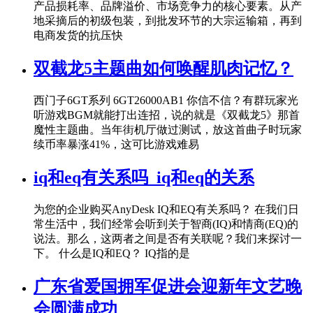
产品损耗率、品牌溢价、市场竞争力的核心要素。从产
地采摘后的初级包装，到批发环节的大宗运输箱，再到
电商发货的抗压快
双截龙5主题曲如何唤醒肌肉记忆？
西门子6GT系列 6GT26000AB1 你信不信？有群玩家光
听游戏BGM就能打出连招，说的就是《双截龙5》那首
魔性主题曲。当年街机厅做过测试，放这首曲子时玩家
续币率暴涨41%，这可比游戏难易
iq和eq有关系吗_iq和eq的关系
为您的企业购买AnyDesk IQ和EQ有关系吗？ 在我们日
常生活中，我们经常会听到关于智商(IQ)和情商(EQ)的
说法。那么，这两者之间是否有关联呢？我们来探讨一
下。 什么是IQ和EQ？ IQ指的是
广东省爱国拥军促进会迎新年文艺晚
会圆满成功