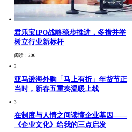
君乐宝IPO战略稳步推进，多措并举
树立行业新标杆
阅读：206
2
亚马逊海外购「马上有折」年货节正
当时，新春五重奏温暖上线
3
在制度与人情之间读懂企业基因——
《企业文化》给我的三点启发