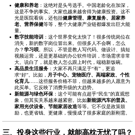
健康和养老
：这绝对是头号选手。中国老龄化在加深，
这是不争的事实。大家也越来越舍得为健康投资。这不
光是医院看病，还包括
健康管理、康复服务、居家养
老、营养保健
等等，整个大健康产业链都爆发出巨大能
量。
数字技能培训
：这个世界变化太快了！很多传统岗位在
消失，新的数字岗位冒出来。但很多人不会啊，怎么
办？
学习呗
。所以，不管是教人写代码、做设计、搞短
视频运营，还是更基础的办公软件培训，市场需求非常
大。说白了，就是教人怎么跟上时代，端稳新饭碗。
高品质生活服务
：大家不再只满足于“有”，更追
求“好”。比如，
月子中心、宠物医疗、高端家政、个性
化育儿
……这些服务价格不菲，但越来越多的人愿意为
此买单。它反映了消费升级的大趋势。
新能源与绿色环保
：这个可能有点超乎“民生”的直观想
象，但其实关系越来越紧密。比如
新能源汽车的普及、
家用光伏设备、节能家居改造
等等。它不仅是政策鼓
励，也更省钱、更健康，慢慢成了很多家庭的新刚需。
三、投身这些行业，就能高枕无忧了吗？