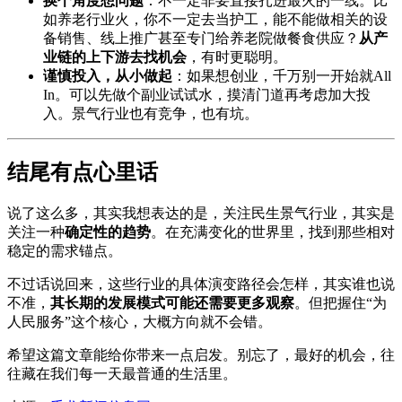
换个角度想问题
：不一定非要直接扎进最火的一线。比
如养老行业火，你不一定去当护工，能不能做相关的设
备销售、线上推广甚至专门给养老院做餐食供应？
从产
业链的上下游去找机会
，有时更聪明。
谨慎投入，从小做起
：如果想创业，千万别一开始就All
In。可以先做个副业试试水，摸清门道再考虑加大投
入。景气行业也有竞争，也有坑。
结尾有点心里话
说了这么多，其实我想表达的是，关注民生景气行业，其实是
关注一种
确定性的趋势
。在充满变化的世界里，找到那些相对
稳定的需求锚点。
不过话说回来，这些行业的具体演变路径会怎样，其实谁也说
不准，
其长期的发展模式可能还需要更多观察
。但把握住“为
人民服务”这个核心，大概方向就不会错。
希望这篇文章能给你带来一点启发。别忘了，最好的机会，往
往藏在我们每一天最普通的生活里。