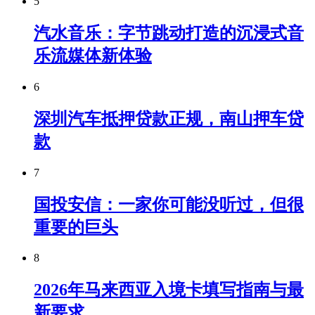
5
汽水音乐：字节跳动打造的沉浸式音
乐流媒体新体验
6
深圳汽车抵押贷款正规，南山押车贷
款
7
国投安信：一家你可能没听过，但很
重要的巨头
8
2026年马来西亚入境卡填写指南与最
新要求