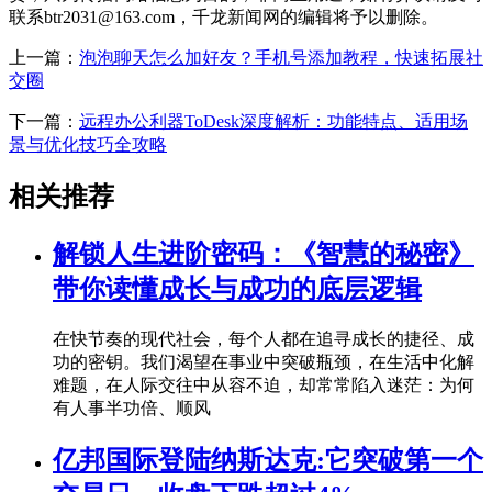
联系btr2031@163.com，千龙新闻网的编辑将予以删除。
上一篇：
泡泡聊天怎么加好友？手机号添加教程，快速拓展社
交圈
下一篇：
远程办公利器ToDesk深度解析：功能特点、适用场
景与优化技巧全攻略
相关推荐
解锁人生进阶密码：《智慧的秘密》
带你读懂成长与成功的底层逻辑
在快节奏的现代社会，每个人都在追寻成长的捷径、成
功的密钥。我们渴望在事业中突破瓶颈，在生活中化解
难题，在人际交往中从容不迫，却常常陷入迷茫：为何
有人事半功倍、顺风
亿邦国际登陆纳斯达克:它突破第一个