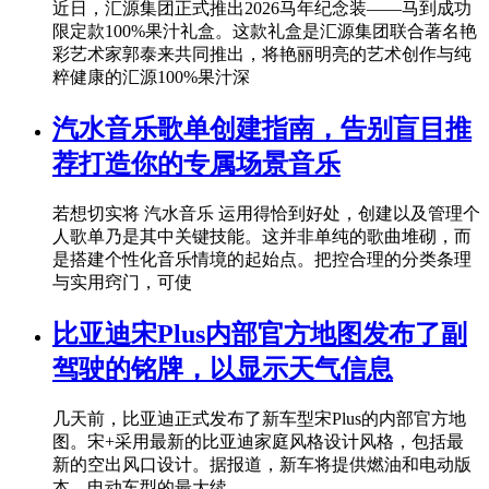
近日，汇源集团正式推出2026马年纪念装——马到成功
限定款100%果汁礼盒。这款礼盒是汇源集团联合著名艳
彩艺术家郭泰来共同推出，将艳丽明亮的艺术创作与纯
粹健康的汇源100%果汁深
汽水音乐歌单创建指南，告别盲目推
荐打造你的专属场景音乐
若想切实将 汽水音乐 运用得恰到好处，创建以及管理个
人歌单乃是其中关键技能。这并非单纯的歌曲堆砌，而
是搭建个性化音乐情境的起始点。把控合理的分类条理
与实用窍门，可使
比亚迪宋Plus内部官方地图发布了副
驾驶的铭牌，以显示天气信息
几天前，比亚迪正式发布了新车型宋Plus的内部官方地
图。宋+采用最新的比亚迪家庭风格设计风格，包括最
新的空出风口设计。据报道，新车将提供燃油和电动版
本，电动车型的最大续