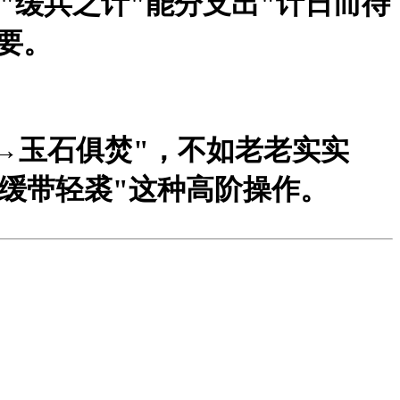
"缓兵之计"能分支出"计日而待
要。
→玉石俱焚"，不如老老实实
→缓带轻裘"这种高阶操作。