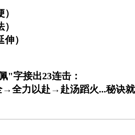
梗）
法）
延伸）
佩"字接出23连击：
全力以赴→赴汤蹈火...秘诀就