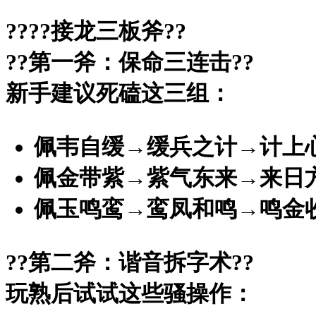
?
???接龙三板斧?
?
?
?第一斧：保命三连击?
?
新手建议死磕这三组：
佩韦自缓→缓兵之计→计上
佩金带紫→紫气东来→来日
佩玉鸣鸾→鸾凤和鸣→鸣金
?
?第二斧：谐音拆字术?
?
玩熟后试试这些骚操作：