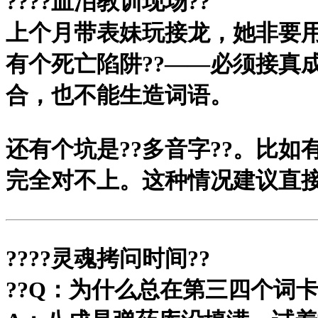
?
???血泪教训现场?
?
上个月带表妹玩接龙，她非要用"
有个死亡陷阱?
?——必须接真
合，也不能生造词语。
还有个坑是?
?多音字?
?。比如
完全对不上。这种情况建议直接
?
???灵魂拷问时间?
?
?
?Q：为什么总在第三四个词卡