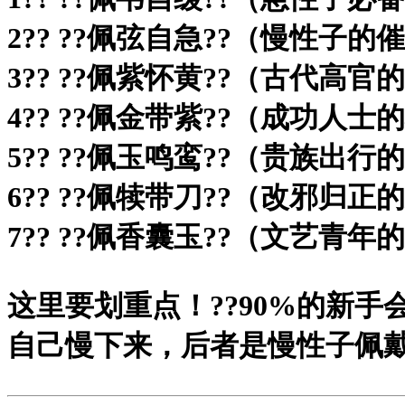
2?? ?
?佩弦自急?
?（慢性子的
3?? ?
?佩紫怀黄?
?（古代高官
4?? ?
?佩金带紫?
?（成功人士
5?? ?
?佩玉鸣鸾?
?（贵族出行的
6?? ?
?佩犊带刀?
?（改邪归正
7?? ?
?佩香囊玉?
?（文艺青年
这里要划重点！?
?90%的新手
自己慢下来，后者是慢性子佩