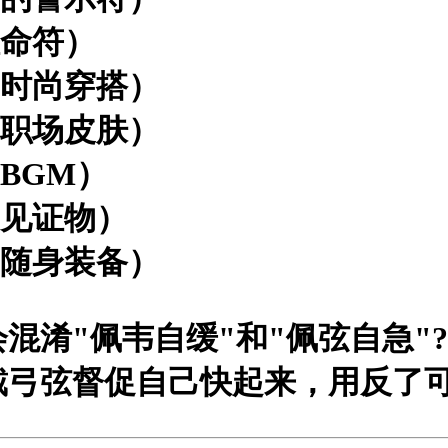
催命符）
的时尚穿搭）
的职场皮肤）
BGM）
的见证物）
的随身装备）
会混淆"佩韦自缓"和"佩弦自急"?
戴弓弦督促自己快起来，用反了