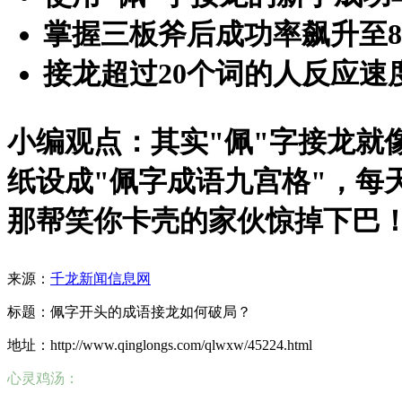
掌握三板斧后成功率飙升至8
接龙超过20个词的人反应速
小编观点：其实"佩"字接龙就
纸设成"佩字成语九宫格"，每
那帮笑你卡壳的家伙惊掉下巴
来源：
千龙新闻信息网
标题：佩字开头的成语接龙如何破局？
地址：http://www.qinglongs.com/qlwxw/45224.html
心灵鸡汤：