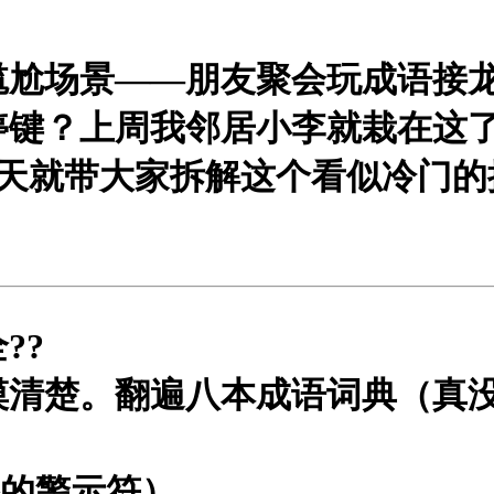
尬场景——朋友聚会玩成语接龙
停键？上周我邻居小李就栽在这了
今天就带大家拆解这个看似冷门的
?
?
摸清楚。翻遍八本成语词典（真
备的警示符）