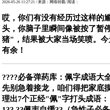
2026-05-26 11:27:21
/
来源：网络转载
/
阅读：
哎，你们有没有经历过这样的尴
头，你脑子里瞬间像被按了暂
猪"，结果被大家当场笑喷。
有余！
?
???必备弹药库：佩字成语大全
先别急着接龙，咱们得把家底
理出7个正经"佩"字打头成语：
1?? ?
?佩韦自缓?
?（急性子必