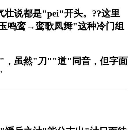
说都是"pei"开头。?
?这里
玉鸣鸾→鸾歌凤舞"这种冷门组
"，虽然"刀""道"同音，但字面
"