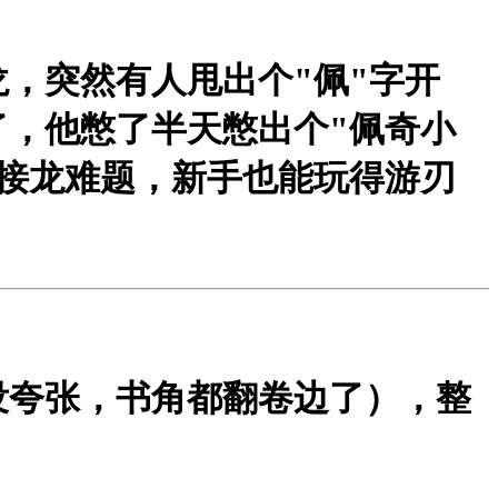
，突然有人甩出个"佩"字开
，他憋了半天憋出个"佩奇小
接龙难题，新手也能玩得游刃
没夸张，书角都翻卷边了），整