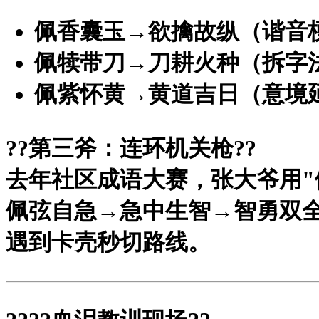
佩香囊玉→欲擒故纵（谐音
佩犊带刀→刀耕火种（拆字
佩紫怀黄→黄道吉日（意境
?
?第三斧：连环机关枪?
?
去年社区成语大赛，张大爷用"
佩弦自急→急中生智→智勇双全→
遇到卡壳秒切路线。