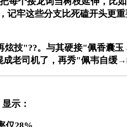
把每个接龙词当树枝延伸，比如
线，记牢这些分支比死磕开头更重
再炫技"?
?。与其硬接"佩香囊玉
混成老司机了，再秀"佩韦自缓
》显示：
率仅28%