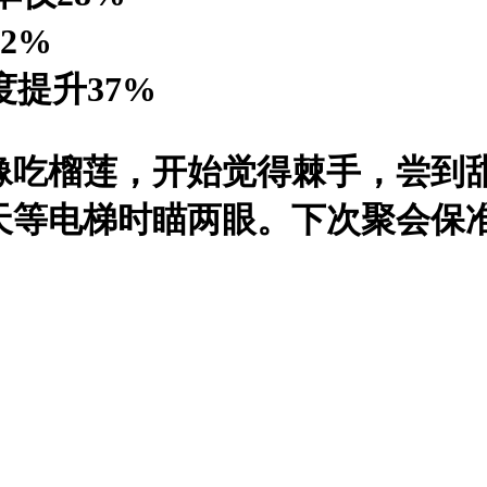
2%
度提升37%
像吃榴莲，开始觉得棘手，尝到
天等电梯时瞄两眼。下次聚会保
！