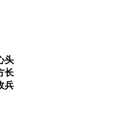
心头
方长
收兵