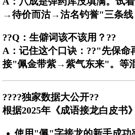
A：八成是弹药库没填满。试着
→待价而沽→沽名钓誉"三条
?
?Q：生僻词该不该用？?
?
A：记住这个口诀：?
?"先保命
接"佩金带紫→紫气东来"。等
?
???独家数据大公开?
?
根据2025年《成语接龙白皮书
使用"佩"字接龙的新手成功