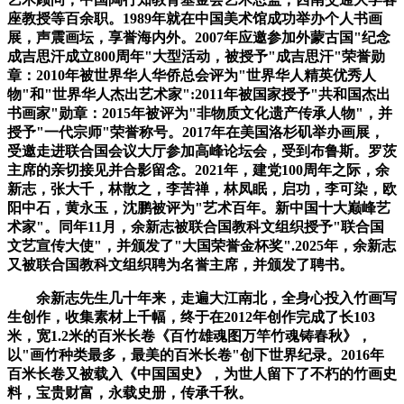
座教授等百余职。1989年就在中国美术馆成功举办个人书画
展，声震画坛，享誉海内外。2007年应邀参加外蒙古国"纪念
成吉思汗成立800周年"大型活动，被授予"成吉思汗"荣誉勋
章：2010年被世界华人华侨总会评为"世界华人精英优秀人
物"和"世界华人杰出艺术家":2011年被国家授予"共和国杰出
书画家"勋章：2015年被评为"非物质文化遗产传承人物"，并
授予"一代宗师"荣誉称号。2017年在美国洛杉矶举办画展，
受邀走进联合国会议大厅参加高峰论坛会，受到布鲁斯。罗茨
主席的亲切接见并合影留念。2021年，建党100周年之际，余
新志，张大千，林散之，李苦禅，林凤眠，启功，李可染，欧
阳中石，黄永玉，沈鹏被评为"艺术百年。新中国十大巅峰艺
术家"。同年11月，余新志被联合国教科文组织授予"联合国
文艺宣传大使"，并颁发了"大国荣誉金杯奖".2025年，余新志
又被联合国教科文组织聘为名誉主席，并颁发了聘书。
余新志先生几十年来，走遍大江南北，全身心投入竹画写
生创作，收集素材上千幅，终于在2012年创作完成了长103
米，宽1.2米的百米长卷《百竹雄魂图万竿竹魂铸春秋》，
以"画竹种类最多，最美的百米长卷"创下世界纪录。2016年
百米长卷又被载入《中国国史》，为世人留下了不朽的竹画史
料，宝贵财富，永载史册，传承千秋。