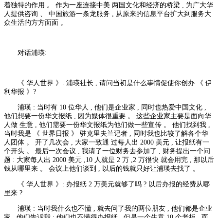
着独特的作用 。 作为一座连接中美 两国文化和经济的桥梁 , 为广大华
人提供咨询 、 中国旅游一条龙服务 , 从原来的信息平台扩大到服务大
众生活的方方面面 。
对话浦瑛:
《 华人世界 》: 浦瑛社长 , 请问当初是什么事情促使你创办 《 伊
利华报 》?
浦瑛 : 当时有 10 位华人 , 他们是企业家 , 同时也热爱中国文化 ,
他们想要一份华文报纸 , 因为媒体很重要 。 这些企业家主要是面向华
人做 生意 , 他们需要一份华文报纸为他们做一些宣传 。 他们找到我 ,
当时我是 《 世界日报 》 驻克里夫兰记者 , 同时我也比较了解各个华
人团体 。 开了几次会 , 大家一致通 过每人出 2000 美元 , 让报纸有一
个开头 。 最后一次会议 , 我请了一位财务去参加了 , 财务提出一个问
题 : 大家每人出 2000 美元 ,10 人就是 2 万 ,2 万很快 就会用完 , 那以后
钱从哪里来 。 会议上他们谈到 , 以后的钱就只好让浦瑛去找了 。
《 华人世界 》: 办报纸 2 万美元就够了吗 ? 以后办报的经费从哪
里来 ?
浦瑛 : 当时我什么也不懂 , 就去问了我的两位朋友 , 他们都是企业
家 , 他们告诉我 : 他们也不懂得办报纸 , 但是一个生意 10 个老板 , 而