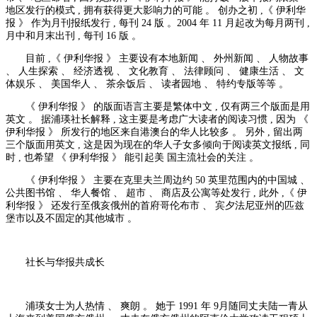
地区发行的模式 , 拥有获得更大影响力的可能 。 创办之初 ,《 伊利华
报 》 作为月刊报纸发行 , 每刊 24 版 。2004 年 11 月起改为每月两刊 ,
月中和月末出刊 , 每刊 16 版 。
目前 ,《 伊利华报 》 主要设有本地新闻 、 外州新闻 、 人物故事
、 人生探索 、 经济透视 、 文化教育 、 法律顾问 、 健康生活 、 文
体娱乐 、 美国华人 、 茶余饭后 、 读者园地 、 特约专版等等 。
《 伊利华报 》 的版面语言主要是繁体中文 , 仅有两三个版面是用
英文 。 据浦瑛社长解释 , 这主要是考虑广大读者的阅读习惯 , 因为 《
伊利华报 》 所发行的地区来自港澳台的华人比较多 。 另外 , 留出两
三个版面用英文 , 这是因为现在的华人子女多倾向于阅读英文报纸 , 同
时 , 也希望 《 伊利华报 》 能引起美 国主流社会的关注 。
《 伊利华报 》 主要在克里夫兰周边约 50 英里范围内的中国城 、
公共图书馆 、 华人餐馆 、 超市 、 商店及公寓等处发行 , 此外 ,《 伊
利华报 》 还发行至俄亥俄州的首府哥伦布市 、 宾夕法尼亚州的匹兹
堡市以及不固定的其他城市 。
社长与华报共成长
浦瑛女士为人热情 、 爽朗 。 她于 1991 年 9月随同丈夫陆一青从