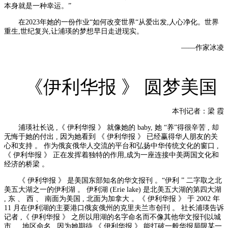
本身就是一种幸运。”
在2023年她的一份作业“如何改变世界“从爱出发,人心净化。世界
重生,世纪复兴,让浦瑛的梦想早日走进现实。
——作家冰凌
《伊利华报 》 圆梦美国
本刊记者：梁 霞
浦瑛社长说 ,《 伊利华报 》 就像她的 baby, 她 “养”得很辛苦 , 却
无悔于她的付出 , 因为她看到 《 伊利华报 》 已经赢得华人朋友的关
心和支持 。 作为俄亥俄华人交流的平台和弘扬中华传统文化的窗口 ,
《 伊利华报 》 正在发挥着独特的作用,成为一座连接中美两国文化和
经济的桥梁 。
《 伊利华报 》 是美国东部知名的华文报刊 。“伊利 ” 二字取之北
美五大湖之一的伊利湖 。 伊利湖 (Erie lake) 是北美五大湖的第四大湖
, 东 、 西 、 南面为美国 , 北面为加拿大 。《 伊利华报 》 于 2002 年
11 月在伊利湖的主要港口俄亥俄州的克里夫兰市创刊 。 社长浦瑛告诉
记者 ,《 伊利华报 》 之所以用湖的名字命名而不像其他华文报刊以城
市 、 地区命名 , 因为她期待 《 伊利华报 》 能打破一般华报局限某一