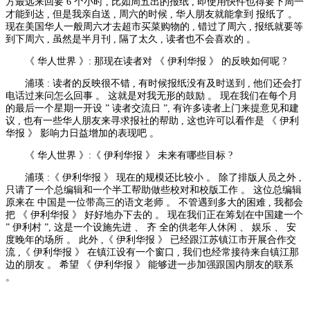
方最远来回要 6 个小时 , 比如周五出的报纸 , 即使用快件也得要下周一
才能到达 , 但是我亲自送 , 周六的时候 , 华人朋友就能拿到 报纸了 。
现在美国华人一般周六才去超市买菜购物的 , 错过了周六 , 报纸就要等
到下周六 , 虽然是半月刊 , 隔了太久 , 读者也不会喜欢的 。
《 华人世界 》: 那现在读者对 《 伊利华报 》 的反映如何呢 ?
浦瑛 : 读者的反映很不错 , 有时候报纸没有及时送到 , 他们还会打
电话过来问怎么回事 。 这就是对我无形的鼓励 。 现在我们在每个月
的最后一个星期一开设 ” 读者交流日 ”, 有许多读者上门来提意见和建
议 , 也有一些华人朋友来寻求报社的帮助 , 这也许可以看作是 《 伊利
华报 》 影响力日益增加的表现吧 。
《 华人世界 》:《 伊利华报 》 未来有哪些目标 ?
浦瑛 :《 伊利华报 》 现在的规模还比较小 。 除了排版人员之外 ,
只请了一个总编辑和一个半工帮助做些校对和校版工作 。 这位总编辑
原来在 中国是一位带高三的语文老师 。 不管遇到多大的困难 , 我都会
把 《 伊利华报 》 好好地办下去的 。 现在我们正在筹划在中国建一个
” 伊利村 ”, 这是一个设施先进 、 齐 全的供老年人休闲 、 娱乐 、 安
度晚年的场所 。 此外 ,《 伊利华报 》 已经跟江苏镇江市开展合作交
流 ,《 伊利华报 》 在镇江设有一个窗口 , 我们也经常接待来自镇江那
边的朋友 。 希望 《 伊利华报 》 能够进一步加强跟国内朋友的联系
。