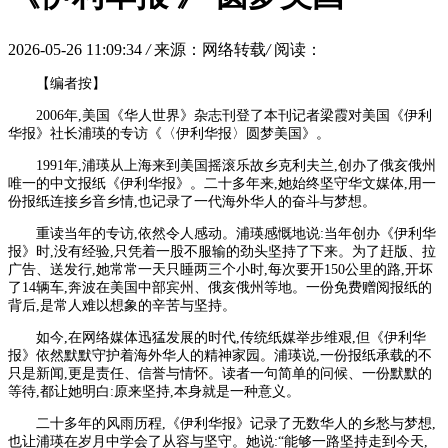
2026-05-26 11:09:34
/
来源：网络转载
/
阅读：
【编者按】
2006年,美国《华人世界》杂志刊登了本刊记者梁霞对美国《伊利
华报》社长浦瑛的专访《〈伊利华报〉圆梦美国》。
1991年,浦瑛从上海来到美国摇滚乐故乡克利夫兰,创办了俄亥俄州
唯一的中文报纸《伊利华报》。二十多年来,她始终坚守华文媒体,用一
份报纸连接乡音乡情,也记录了一代海外华人的奋斗与梦想。
重读当年的专访,依然令人感动。浦瑛感慨地说:当年创办《伊利华
报》时,没有经验,只凭着一股不服输的劲头坚持了下来。为了赶版、拉
广告、送发行,她常常一天只睡两三个小时,每次要开150公里的路,开坏
了14辆车,奔波在美国中部宾州、俄亥俄州等地。一份免费赠阅报纸的
背后,是常人难以想象的辛苦与坚持。
如今,在网络媒体迅猛发展的时代,传统纸媒举步维艰,但《伊利华
报》依然默默守护着海外华人的精神家园。浦瑛说,一份报纸承载的不
只是新闻,更是责任、信誉与情怀。读者一句简单的问候、一份默默的
等待,都让她明白:原来坚持,本身就是一种意义。
二十多年的风雨历程,《伊利华报》记录了无数华人的乡愁与梦想,
也让浦瑛在岁月中学会了从容与坚守。她说:“能够一路坚持走到今天,