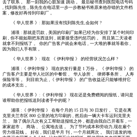
去了联系 。 那一刻我的心脏加速 跳动 。 最后秘书查到医院电话号码
, 找到陈先生 , 陈先生在电话里一步一步教秘书将原来他存错的文件档
案 , 修改好再传到印刷厂 。
《 华人世界 》: 那如果没有找到陈先生,会如何 ?
浦瑛 : 那就是罚款 , 美国的印刷厂如果已经为你安排了某个时间印
刷 , 你不能如期把东西送到 , 就要接受违约惩罚的 。 而且第二天读者
就拿不到报纸了 。 你的广告客户就会来电话 , 一大堆的事就等着你 ,
因为我们人手有限 。
《 华人世界 》: 现在 《 伊利华报 》 的经营状况怎么样 ?
浦瑛 :《 伊利华报 》 现在的发行量是 1 万份 。《 伊利华报 》 的
广告客户主要是华人社区的中餐馆 、 华人诊所 、 律师事务所 、 人寿
保险等等 。 到目前为止 ,《 伊利华报 》 的广告收益还只能够维持它
的成本支出 。
《 华人世界 》:《 伊利华报 》 现在还是免费赠阅的报纸 , 请问是
谁帮助你把报纸送到读者手中的呢 ?
浦瑛 :《 伊利华报 》 在每个月的 15 日与 30 日发行 。 它是在离
克里夫兰市区 800 公里的地方印刷的 , 然后由一辆大卡车运到克里夫
兰 。 除了偶尔几次有义工帮助送报纸之外 , 都是由我自己开着车 , 一
家家超市 、 商场 、 公寓地去送 。 为了节约成本和劳动力,现在雇个
劳力很花钱 。 好在 , 我们是半月 刊 , 一个月就两次 。 我们送发的地