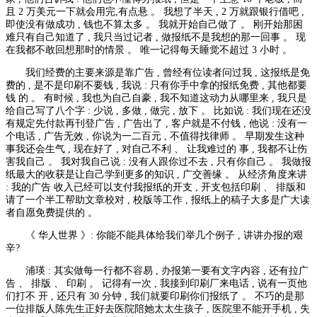
且 2 万美元一下就会用完,有点悬 。 我想了半天 , 2 万就跟银行借吧 ,
即使没有做成功 , 钱也不算太多 。 我就开始自己做了 。 刚开始那困
难只有自己知道了 , 我只当过记者 , 做报纸不是我想的那一回事 。 现
在我都不敢回想那时的情景 。 唯一记得每天睡觉不超过 3 小时 。
我们经费的主要来源是靠广告 , 曾经有位读者问过我 , 这报纸是免
费的 , 是不是印刷不要钱 , 我说 : 只有你手中拿的报纸免费 , 其他都要
钱 的 。 有时候 , 我也为自己自豪 , 我不知道这动力从哪里来 , 我只是
给自己写了八个字 : 少说 , 多做 , 做完 , 放下 。 比如说 : 我们现在还没
有规定先付款再刊登广告 , 广告出了 , 客户就是不付钱 , 他说 : 没有一
个电话 , 广告无效 , 你说为一二百元 , 不值得找律师 。 早期发生这种
事我还会生气 , 现在好了 , 对自己不利 、 让我难过的 事 , 我都不让伤
害我自己 。 我对我自己说 : 没有人跟你过不去 , 只有你自己 。 我做报
纸最大的收获是让自己学到更多的知识 , 广交善缘 。 从经济角度来讲
: 我的广告 收入已经可以支付我报纸的开支 , 开支包括印刷 、 排版和
请了一个半工帮助文章校对 , 校版等工作 , 报纸上的稿子大多是广大读
者自愿免费提供的 。
《 华人世界 》: 你能不能具体给我们举几个例子 , 讲讲办报的艰
辛?
浦瑛 : 其实做每一行都不容易 , 办报第一要有文字内容 , 还有拉广
告 、 排版 、 印刷 。 记得有一次 , 我接到印刷厂来电话 , 说有一页他
们打不 开 , 还只有 30 分钟 , 我们就要印刷你们报纸了 。 不巧的是那
一位排版人陈先生正好去医院陪她太太生孩子 , 医院里不能开手机 , 失