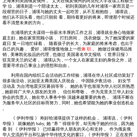
上海来到美国俄亥俄州 。 丈夫在俄亥俄州的阿克伦大学攻读工程硕士
学 位 , 浦瑛则是一个陪读太太 。 初到美国的几年对浦瑛一家而言是一
段艰苦的日子 , 浦瑛与她的丈夫一起吃苦 , 从不互相抱怨 。 浦瑛说 ,
他们从不回头看 , 他们只朝前 看 , 期待着更好的将来 , 即便那个时候还
看不清楚未来的方向 。
在浦瑛的丈夫谋得一份薪水丰厚的工作之后 , 浦瑛就全身心地做家
庭主妇 , 她在家里照顾小孩 、 打扫房间 、 洗衣烧饭 , 为了她深爱的家
庭日 复一日地忙碌着 。 随着孩子的长大 , 为家庭的将来考虑 , 也出于
自己的兴趣 、 爱好 , 浦瑛慢慢地做上一些
兼 职
。 她做过保健用品推
销 , 美琳凯化妆品的代理 , 也做过 美国著名华文报纸 《 世界日报 》
驻克里夫兰的记者 。 浦瑛认为 , 一个女人在家庭主妇的身份之外 , 还
需要寻求自己事业上的理想和自由 。
利用在国内组织工会活动的工作经验 , 浦瑛在华人社区成功策划了
很多场活动 , 比如亚太裔美国人庆祝会 、 中国除夕夜活动 、 妇女节
活动及 为台湾地震灾区募捐等等 。 她的名字也渐渐为华人社区所熟悉
, 她获得广大华人朋友的支持 、 信任和尊敬 。 作为克里夫兰华人妇女
协会的负责人 , 她在华人事务中扮 演越来越重要的角色 。 浦瑛不断在
为服务华人社区的目标而努力 , 同时 , 她也希望能为她的事业创造机会
。
《 伊利华报 》 刚好给浦瑛提供了这样的机会 。 浦瑛说 ,《 伊利
华报 》 就像她的 baby, 她 “养 ” 得很辛苦 , 却无悔于她的付出 , 因为她
看 到 《 伊利华报 》 已经赢得华人朋友的关心和支持 。 作为俄亥俄
华人交流的平台和弘扬中华传统文化的窗口 ,《 伊利华报 》 正在发挥