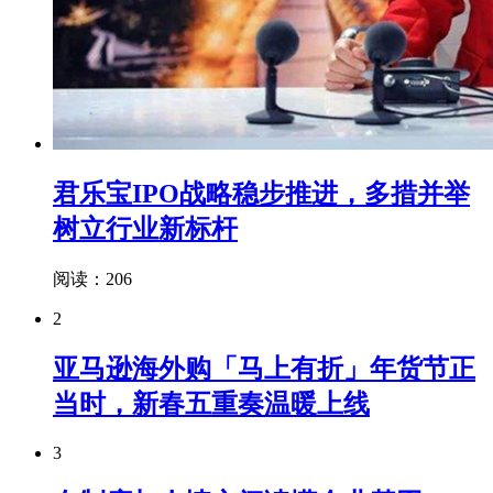
君乐宝IPO战略稳步推进，多措并举
树立行业新标杆
阅读：206
2
亚马逊海外购「马上有折」年货节正
当时，新春五重奏温暖上线
3