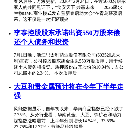
春风启序，万象更新。2026年2月24日，在近5000名康尔
家人的共同见证下，“食安天下 共赢未来——2026康尔
生物OMC商业模式发布暨新春启动大会”在青岛璀璨启
幕。这不仅是一次汇聚顶尖
李泰控股股东承诺出资550万股来偿
还个人债务和投资
7月1日晚，浙江思太利药业股份有限公司(603520思太
利)宣布，公司控股股东胡金生以550万股质押，用于偿
还个人债务和投资。质押股份占其股份的10.94%，占公
司总股本的2.34%。 本次质押后
大豆和贵金属预计将在今年下半年走
强
风能数据显示，自年初以来，华南商品指数已经下跌了
7.35%。从分行业看，华南黄金、大豆、铁矿石和动力
煤指数涨幅居前，上半年分别增长14.54%、33.59%、
27.75%和12.77%；节能品种跌幅居