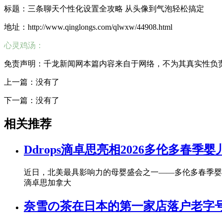
标题：三条聊天个性化设置全攻略 从头像到气泡轻松搞定
地址：http://www.qinglongs.com/qlwxw/44908.html
心灵鸡汤：
免责声明：千龙新闻网本篇内容来自于网络，不为其真实性负责，只
上一篇：没有了
下一篇：没有了
相关推荐
Ddrops滴卓思亮相2026多伦多春
近日，北美最具影响力的母婴盛会之一——多伦多春季婴儿展（Toro
滴卓思加拿大
奈雪の茶在日本的第一家店落户老字号