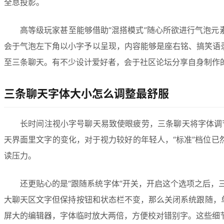
全息投影。
高等级玩家甚至能够借助“混搭模式”随心所欲进行气泡元
会于气泡左下角以小字予以呈现，内容能够是座右铭、搞笑语
至三条聊天。有不少设计爱好者，会于社区论坛分享自身制作
三条聊天字体大小怎么调整最舒服
长时间注视小字号聊天易致使眼疲劳，三条聊天将字体调节达
天界面里文字的变化，对于视力较好的年轻人，“标准”档位已
读压力。
还更贴心的是“跟随系统字体”开关，开启这个选项之后
大聊天区文字但保持按钮和状态栏不变，那么关闭系统跟随，单
屏大的编辑器，字体临时放大两倍，方便校对错别字。这些细