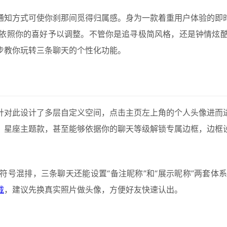
通知方式可使你刹那间觅得归属感。身为一款着重用户体验的即
依照你的喜好予以调整。不管你是追寻极简风格，还是钟情炫
步教你玩转三条聊天的个性化功能。
针对此设计了多层自定义空间，点击主页左上角的个人头像进而
、星座主题款，甚至能够依据你的聊天等级解锁专属边框，边框
符号混排，三条聊天还能设置“备注昵称”和“展示昵称”两套体
载
，建议先换真实照片做头像，方便好友快速认出。