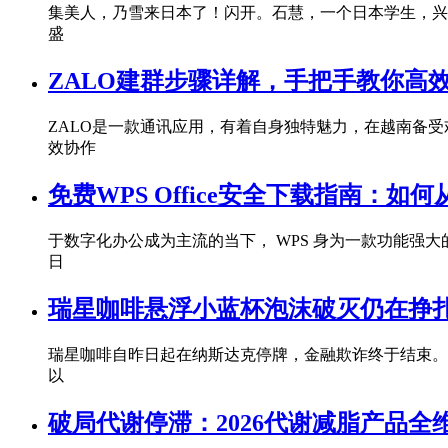
集美人，乃雪来日本了！闪开。石慧，一个日本学生，兴
盛
ZALO建群步骤详解，手把手教你高
ZALO是一款通讯应用，有着自身独特魅力，在越南备
效协作
免费WPS Office安全下载指南：
于数字化办公成为主流的当下， WPS 身为一款功能强
日
瑞星咖啡悬浮小蓝杯泡沫破灭仍在挣
瑞星咖啡自昨日起在纳斯达克停牌，金融欺诈终于结束。
以
破局代谢停滞：2026代谢减脂产品