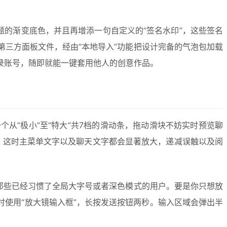
题的渐变底色，并且再增添一句自定义的“签名水印”，这些签名
三方面板文件，经由“本地导入”功能把设计完备的气泡包加载
录账号，随即就能一键套用他人的创意作品。
个从“极小”至“特大”共7档的滑动条，拖动滑块不妨实时预览聊
档，这时主菜单文字以及聊天文字都会显著放大，递减误触以及阅
那些已经习惯了全局大字号或者深色模式的用户。要是你只想放
时使用“放大镜输入框”，长按发送按钮两秒。输入区域会弹出半