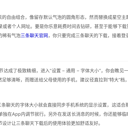
素的自由组合，像留存默认气泡的圆角形态，然而替换成星空主
录或者个人网址。要是你乐意耗费时间去钻研，甚至于能够下载第
的稀有气泡
三条聊天官网
，你只要完成三条聊天的下载，接着登
成了极致精细，进入“设置 – 通用 – 字体大小”，你会瞧见一
然足够清晰，而赠送给父母使用的手机，建议径直拉到“特大”
，三条聊天的字体大小就会直接同步手机系统的显示设置，这适合
独在App内调节就行。另外在发送长消息的时候，你还能够临
节设计让三条聊天下载后的使用体验更加舒适友好。