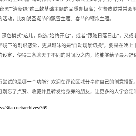
暗夜黑”“清新绿”这三款基础主题的品质却极高；付费皮肤常常
的活动，比如说圣诞节的飘雪主题、春节的鞭炮主题。
– 深色模式”这儿，能选“始终开启”，或者“跟随日落日出”，
环境下的刺眼感觉，更具趣味的是“自动场景切换”，要是在晚上
的设定，使得三条聊天于不同的时间段之内，均能够给予最为舒
行尝试的是哪一个功能？欢迎在评论区域分享你自己的创意搭配
可别忘了点赞、收藏并且转发给身旁的朋友，让更多的人学会定
et/archives/369