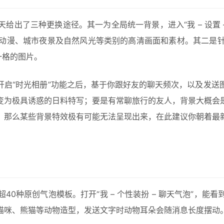
出了三种更换途径。其一为全局统一背景，进入“我 – 设置 –
动漫、城市夜景及自然风光等类别的高清画面和素材。其二是
一格的图片。
开启“时光相册”功能之后，基于你跟好友的聊天频次，以及发送
变为极具诱惑的日料特写；要是有常聊旅行的友人，背景大概会
，那么某些背景特效极有可能无法呈现出来，在此建议你朝着最
0种原创气泡模板。打开“我 – 个性装扮 – 聊天气泡”，
猫咪、熊猫等动物造型，发送文字时动物耳朵会随消息长度摆动