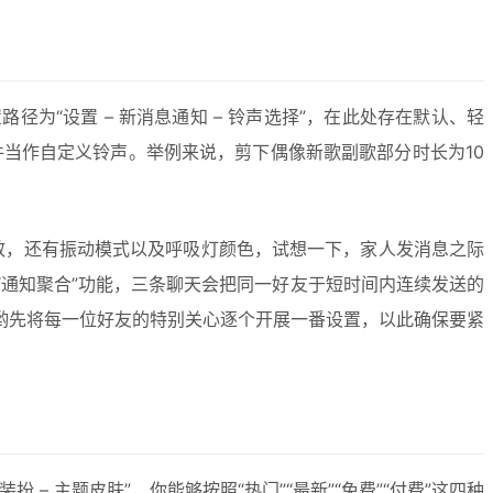
“设置 – 新消息通知 – 铃声选择”，在此处存在默认、轻
件当作自定义铃声。举例来说，剪下偶像新歌副歌部分时长为10
音效，还有振动模式以及呼吸灯颜色，试想一下，家人发消息之际
通知聚合”功能，三条聊天会把同一好友于短时间内连续发送的
哟先将每一位好友的特别关心逐个开展一番设置，以此确保要紧
 主题皮肤”，你能够按照“热门”“最新”“免费”“付费”这四种