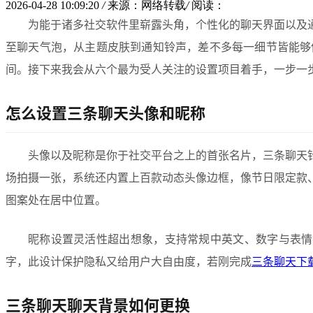
2026-04-28 10:09:20
/
来源：网络转载
/
阅读：
为能于诸多社交软件里崭露头角，个性化的聊天界面以及
至聊天气泡，从主题皮肤到通知铃声，差不多每一细节皆能够
间。接下来我会从六个最为受人关注的设置项目着手，一步一
怎么设置三条聊天头像和昵称
头像以及昵称是你于社交平台之上的首张名片，三条聊天
场拍摄一张，系统还内置上百款动态头像边框，像节日限定款
图案处在居中位置。
昵称设置灵活性超出想象，支持常规中英文、数字与表情
字，此设计保护隐私又给用户大自由度，若刚完成
三条聊天下
三条聊天聊天背景如何更换