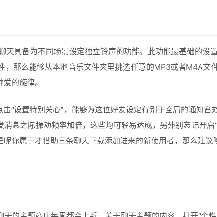
天具备为不同场景设定独立铃声的功能。此功能最基础的设置路径为
，那么能够从本地音乐文件夹里挑选任意的MP3或者M4A文
钟爱的旋律。
点击“设置特别关心”，能够为这位好友设定有别于全局的通知
发消息之际振动频率加倍，这些均可轻易达成，另外别忘记开启“
是呢你属于才借助三条聊天下载添加进来的新使用者，那么建议
主题商店每周都会上新，关于聊天主题的内容。打开“个性装扮 –