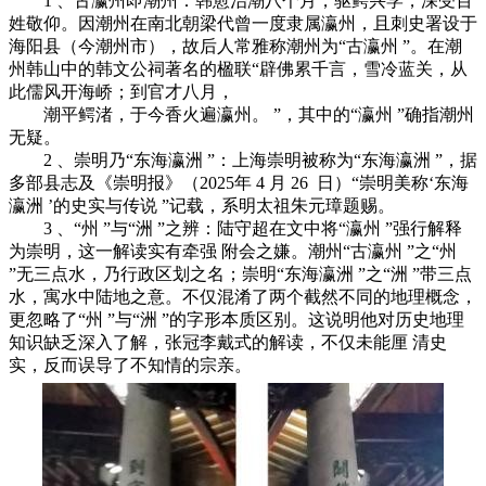
1 、古瀛州即潮州：韩愈治潮八个月，驱鳄兴学，深受百
姓敬仰。因潮州在南北朝梁代曾一度隶属瀛州，且刺史署设于
海阳县（今潮州市），故后人常雅称潮州为“古瀛州 ”。在潮
州韩山中的韩文公祠著名的楹联“辟佛累千言，雪冷蓝关，从
此儒风开海峤；到官才八月，
潮平鳄渚，于今香火遍瀛州。 ”，其中的“瀛州 ”确指潮州
无疑。
2 、崇明乃“东海瀛洲 ”：上海崇明被称为“东海瀛洲 ”，据
多部县志及《崇明报》（2025年 4 月 26 日）“崇明美称‘东海
瀛洲 ’的史实与传说 ”记载，系明太祖朱元璋题赐。
3 、“州 ”与“洲 ”之辨：陆守超在文中将“瀛州 ”强行解释
为崇明，这一解读实有牵强 附会之嫌。潮州“古瀛州 ”之“州
”无三点水，乃行政区划之名；崇明“东海瀛洲 ”之“洲 ”带三点
水，寓水中陆地之意。不仅混淆了两个截然不同的地理概念，
更忽略了“州 ”与“洲 ”的字形本质区别。这说明他对历史地理
知识缺乏深入了解，张冠李戴式的解读，不仅未能厘 清史
实，反而误导了不知情的宗亲。