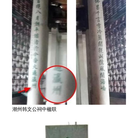
潮州韩文公祠中楹联