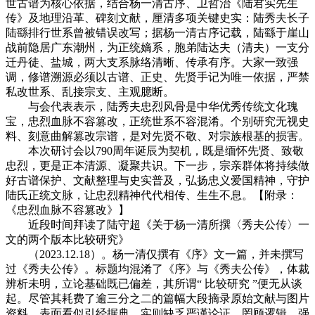
世古谱为核心依据，结合杨一清古序、卫哲治《陆君实先生
传》及地理沿革、碑刻文献，厘清多项关键史实：陆秀夫长子
陆繇排行世系曾被错误改写；据杨一清古序记载，陆繇于崖山
战前隐居广东潮州，为正统嫡系，胞弟陆达夫（清夫）一支分
迁丹徒、盐城，两大支系脉络清晰、传承有序。大家一致强
调，修谱溯源必须以古谱、正史、先贤手记为唯一依据，严禁
私改世系、乱接宗支、主观臆断。
与会代表表示，陆秀夫忠烈风骨是中华优秀传统文化瑰
宝，忠烈血脉不容篡改，正统世系不容混淆。个别研究无视史
料、刻意曲解篡改宗谱，是对先贤不敬、对宗族根基的损害。
本次研讨会以790周年诞辰为契机，既是缅怀先贤、致敬
忠烈，更是正本清源、凝聚共识。下一步，宗亲群体将持续做
好古谱保护、文献整理与史实普及，弘扬忠义爱国精神，守护
陆氏正统文脉，让忠烈精神代代相传、生生不息。【附录：
《忠烈血脉不容篡改》】
近段时间拜读了陆守超《关于杨一清所撰〈秀夫公传〉一
文的两个版本比较研究》
（2023.12.18）。杨一清仅撰有《序》文一篇，并未撰写
过《秀夫公传》。标题均混淆了《序》与《秀夫公传》，体裁
辨析未明，立论基础既已偏差，其所谓“ 比较研究 ”便无从谈
起。尽管其耗费了逾三分之二的篇幅大段摘录原始文献与图片
资料，表面看似引经据典，实则缺乏严谨论证，罔顾逻辑，强