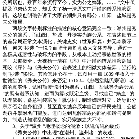
公所居也。数百年来流行至今，实为公之嫡派。…… ”文中虽
提及胞弟达夫公，却丢失了杨一清原文中严谨的谱系推演逻
辑。这段也明确告诉了大家在潮州只有繇公，山阳、盐城是秀
夫公族属。
两段文字特别标注的描述的核心意涵完全一致：潮州是秀
夫公的嫡系，而山阳、盐城、丹徒实为族旁系。在表述细节上
的差异属正常文本演化，关键史实（世系归属）并无本质矛
盾。何来“抄袭 ”一说？而陆守超刻意放大文体差异，通过一
套极具迷惑性与破坏力的手段，从根本上动摇宗族世系的根
基。以偏概全，无视杨一清在《序》中严谨的谱系推演逻辑，
死咬《序》与《秀夫公传》在表述上的细微文体差异，强行炮
制“抄袭 ”谬论。其险恶用心在于，试图用一篇 1839 年收入于
世德堂的《秀夫公传》来否定 1516 年《忠烈堂陆氏宗谱》老
谱的真实性，试图颠覆“潮州为嫡系，山阳、盐城等为族旁系
”的既有谱系认知，进而为篡改既定血缘、寻找自己“嫡血 ”的
法理依据，蓄意割裂宗族血脉认同，制造嫡庶对立，诱导部分
宗亲否定自身祖源，甚至直接抛弃原本自己的平民先祖，公然
剽窃并攀附名门望族。进而达到瓦解宗族内部的和谐与凝聚
力、制造认知混乱的隐忧。实乃宗族之大不幸。
3、关于“瀛州 ”地理概念的混淆：以讹传讹的硬伤
《秀夫公传》中出现“在潮州、瀛州者 ”的表述。