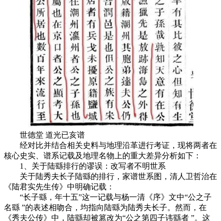
世德堂 道光已亥谱
经对比并结合相关史料与地理沿革进行考证，现将两者在
核心史实、谱系记载及地理名物上的重大差异分析如下：
1、关于陆繇排行的谬误：改写者不明世系
关于陆秀夫长子陆繇的排行，家谱世系图，清人卫哲治在
《陆君实先生传》中明确记载：
“长子繇，年十五”这一记载与杨一清《序》文中“公之子
名繇 ”的表述相吻合，均指向陆繇为陆秀夫长子。然而，在
《秀夫公传》中，陆繇却被篡改为“公之第四子讳繇者 ”。这