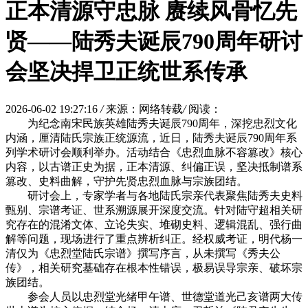
正本清源守忠脉 赓续风骨忆先
贤——陆秀夫诞辰790周年研讨
会坚决捍卫正统世系传承
2026-06-02 19:27:16
/
来源：网络转载
/
阅读：
为纪念南宋民族英雄陆秀夫诞辰790周年，深挖忠烈文化
内涵，厘清陆氏宗族正统源流，近日，陆秀夫诞辰790周年系
列学术研讨会顺利举办。活动结合《忠烈血脉不容篡改》核心
内容，以古谱正史为据，正本清源、纠偏正误，坚决抵制谱系
篡改、史料曲解，守护先贤忠烈血脉与宗族团结。
研讨会上，专家学者与各地陆氏宗亲代表聚焦陆秀夫史料
甄别、宗谱考证、世系溯源展开深度交流。针对陆守超相关研
究存在的混淆文体、立论失实、堆砌史料、逻辑混乱、强行曲
解等问题，现场进行了重点辨析纠正。经权威考证，明代杨一
清仅为《忠烈堂陆氏宗谱》撰写序言，从未撰写《秀夫公
传》，相关研究基础存在根本性错误，极易误导宗亲、破坏宗
族团结。
参会人员以忠烈堂光绪甲午谱、世德堂道光己亥谱两大传