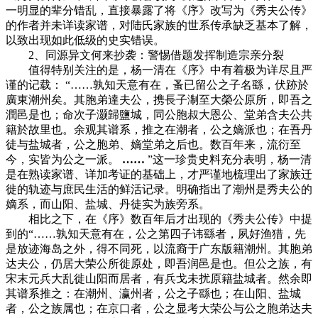
一明显的辈分错乱，直接暴露了将《序》改写为《秀夫公传》
的作者并未详读家谱，对陆氏家族的世系传承缺乏基本了解，
以致出现如此低级的史实错误。
2、同源异文何来抄袭：警惕借题发挥制造宗亲分裂
值得特别关注的是，杨一清在《序》中有着极为详尽且严
谨的记载： “……孰知天意有在，蚤已留公之子名繇，伏跡於
廣東潮州矣。其胞弟達夫公，携長子淛至大榮公原所，即吾之
潤邑是也；命次子灏歸鹽城，同公胞叔大恩公、堂弟含夫公共
籍於故里也。余观其谱系，推之在潮者，公之嫡派也；在吾丹
徒与盐城者，公之胞弟、嫡堂弟之后也。数百年来，流衍至
今，实皆为公之一派。
……
”这一珍贵史料充分表明，杨一清
是在熟读家谱、详加考证的基础上，才严谨地梳理出了家族迁
徙的轨迹与庶民生活的鲜活记录。明确指出了潮州是秀夫公的
嫡系，而山阳、盐城、丹徒实为族旁系。
相比之下，在《序》数百年后才出现的《秀夫公传》中提
到的“……孰知天意有在，公之第四子讳繇者，夙好渔猎，先
是放迹海岛之外，得不同死，以流裔于广东版籍潮州。其胞弟
达夫公，仍居大荣公所徙原处，即吾润邑是也。但公之族，有
宋末元兵大乱徙山阳而居者，有兵戈未扰原籍盐城者。然余即
其谱系推之：在潮州、瀛州者，公之子繇也；在山阳、盐城
者，公之族属也；在京口者，公之显考大荣公与公之胞弟达夫