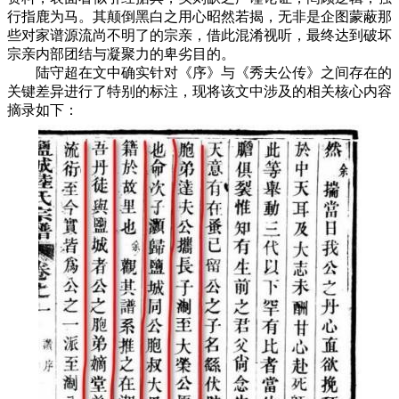
行指鹿为马。其颠倒黑白之用心昭然若揭，无非是企图蒙蔽那
些对家谱源流尚不明了的宗亲，借此混淆视听，最终达到破坏
宗亲内部团结与凝聚力的卑劣目的。
陆守超在文中确实针对《序》与《秀夫公传》之间存在的
关键差异进行了特别的标注，现将该文中涉及的相关核心内容
摘录如下：