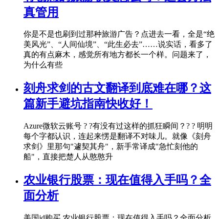
真管用
你是不是也刷到过那种旅游广告？点进去一看，全是“绝
美风光”、“人间仙境”、“此生必去”……说实话，看多了
真的有点麻木，感觉所有地方都长一个样。问题来了，
为什么有些
刻舟求剑的古文翻译到底难在哪？这
篇新手避坑指南快收好！
Azure微软云账号 ? ?有没有过这样的抓狂瞬间？? ? 明明
每个字都认识，连起来愣是翻译不对味儿。就像《刻舟
求剑》里那句"遽契其舟"，新手常译成"急忙刻他的
船"，直接把楚人从憨憨升
农业银行股票：现在值得入手吗？全
面分析
美国id购买 农业银行股票：现在值得入手吗？全面分析