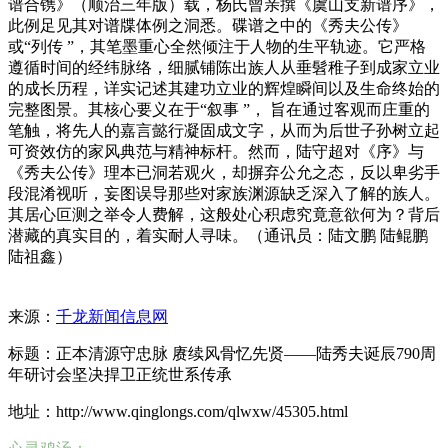
谱合镌》（顺治三年版）载，杨氏曾亲撰《虞山支新谱序》，
此例足见其对谱牒体例之洞悉。碟谱之中的《秀夫公传》
或“列传 ”，其笔墨重心全然倾注于人物的生平轨迹。它严格
遵循时间的经纬脉络，细腻铺陈出族人从垂髫稚子到成家立业
的成长历程，详实记述其建功立业的辉煌瞬间以及生命终始的
完整图景。其核心要义在于“叙事 ”， 旨在通过客观而庄重的
笔触，将先人的嘉言懿行凝固成文字，从而为后世子孙树立起
可资效仿的家风典范与精神标杆。然而，陆守超对《序》与
《秀夫公传》理本已洞若观火，却摒弃公允之态，反以卑劣手
段混淆视听，妄图误导那些对家族渊源缺乏深入了解的族人。
其居心叵测之举令人费解，这般处心积虑究竟意欲何为？背后
潜藏的真实目的，着实耐人寻味。（通讯员：陆文鹏 陆鲲鹏
陆祖鑫）
来源：
千龙新闻信息网
标题：正本清源守忠脉 赓续风骨忆先贤——陆秀夫诞辰790周
年研讨会坚决捍卫正统世系传承
地址：http://www.qinglongs.com/qlwxw/45305.html