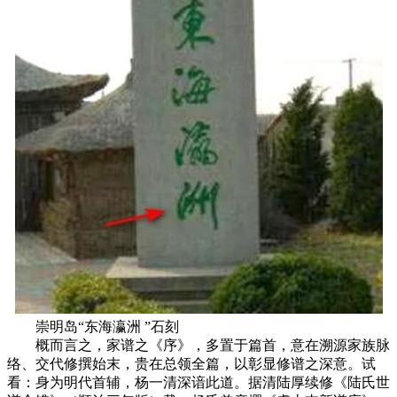
崇明岛“东海瀛洲 ”石刻
概而言之，家谱之《序》，多置于篇首，意在溯源家族脉
络、交代修撰始末，贵在总领全篇，以彰显修谱之深意。试
看：身为明代首辅，杨一清深谙此道。据清陆厚续修《陆氏世