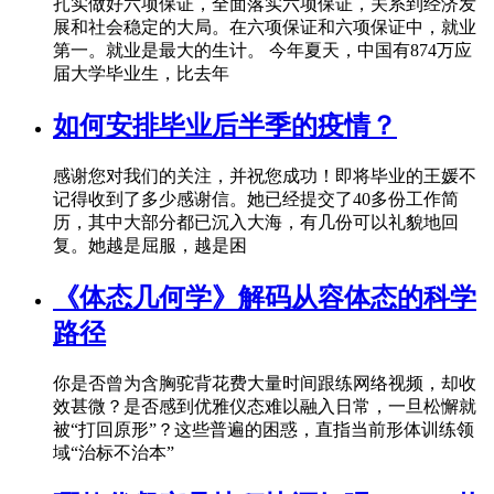
扎实做好六项保证，全面落实六项保证，关系到经济发
展和社会稳定的大局。在六项保证和六项保证中，就业
第一。就业是最大的生计。 今年夏天，中国有874万应
届大学毕业生，比去年
如何安排毕业后半季的疫情？
感谢您对我们的关注，并祝您成功！即将毕业的王媛不
记得收到了多少感谢信。她已经提交了40多份工作简
历，其中大部分都已沉入大海，有几份可以礼貌地回
复。她越是屈服，越是困
《体态几何学》解码从容体态的科学
路径
你是否曾为含胸驼背花费大量时间跟练网络视频，却收
效甚微？是否感到优雅仪态难以融入日常，一旦松懈就
被“打回原形”？这些普遍的困惑，直指当前形体训练领
域“治标不治本”