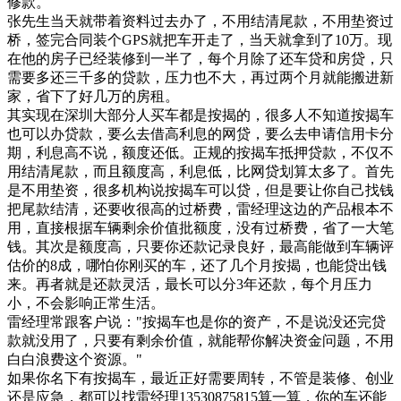
修款。
张先生当天就带着资料过去办了，不用结清尾款，不用垫资过
桥，签完合同装个GPS就把车开走了，当天就拿到了10万。现
在他的房子已经装修到一半了，每个月除了还车贷和房贷，只
需要多还三千多的贷款，压力也不大，再过两个月就能搬进新
家，省下了好几万的房租。
其实现在深圳大部分人买车都是按揭的，很多人不知道按揭车
也可以办贷款，要么去借高利息的网贷，要么去申请信用卡分
期，利息高不说，额度还低。正规的按揭车抵押贷款，不仅不
用结清尾款，而且额度高，利息低，比网贷划算太多了。首先
是不用垫资，很多机构说按揭车可以贷，但是要让你自己找钱
把尾款结清，还要收很高的过桥费，雷经理这边的产品根本不
用，直接根据车辆剩余价值批额度，没有过桥费，省了一大笔
钱。其次是额度高，只要你还款记录良好，最高能做到车辆评
估价的8成，哪怕你刚买的车，还了几个月按揭，也能贷出钱
来。再者就是还款灵活，最长可以分3年还款，每个月压力
小，不会影响正常生活。
雷经理常跟客户说："按揭车也是你的资产，不是说没还完贷
款就没用了，只要有剩余价值，就能帮你解决资金问题，不用
白白浪费这个资源。"
如果你名下有按揭车，最近正好需要周转，不管是装修、创业
还是应急，都可以找雷经理13530875815算一算，你的车还能