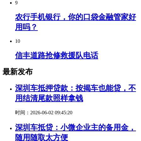
9
农行手机银行，你的口袋金融管家好
用吗？
10
信丰道路抢修救援队电话
最新发布
深圳车抵押贷款：按揭车也能贷，不
用结清尾款照样拿钱
时间：2026-06-02 09:45:20
深圳车抵贷：小微企业主的备用金，
随用随取太方便