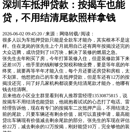
深圳车抵押贷款：按揭车也能
贷，不用结清尾款照样拿钱
2026-06-02 09:45:20
/
来源：网络转载
/
阅读：
很多人以为车抵押贷款只能是全款车才能办，其实根本不是这
样。住在龙岗的张先生上个月就用自己还有两年按揭没还完的
大众迈腾，成功贷到了10万块，解决了装修的燃眉之急。
张先生去年刚买了房，今年打算装修入住，但是装修款算下来
还差10万，他手里的钱刚够交契税和物业费，要是等年底的年
终奖，就要再等半年才能入住，每个月还要还房贷和房租，太
不划算。他想把自己的车拿去抵押贷款，但是车还有12万的按
揭没还完，问了好几家机构都说要先结清尾款才能办，他哪有
钱去结清啊。
后来他在小区业主群里看到有人推荐雷经理13530875815，说
按揭车不用结清也能贷款，他就抱着试试的心态打了电话。雷
经理告诉他，现在有专门的按揭车二次抵押产品，不用结清之
前的尾款，只要车辆还有剩余价值，就可以直接申请，最高能
贷出车辆现有价值减去剩余尾款的部分。张先生的车现在评估
价22万，减去剩余的12万按揭，刚好能贷10万，完全够他的装