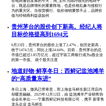
在电商蓬勃发展的今天，淘_宝作为国内领先的电商平
台，既是品牌增长的重要阵地，也是价格乱象与侵权行
为的重灾区。当假货横行、低价倾销屡禁不止，品牌价
值与经销商利益该如何
贵州茅台的股价创下新高。经纪人将
目标价格提高到1694元
6月23日，贵州茅台的股价上涨了2.47%，创历史新高，
收于1474.5元，同比上涨24.64%。目前，贵州茅台的总
市值已超过1.85万亿元，超过宇宙工商银行成为a股企业
的第一市值。 就个股关注度
地道好物·鲜享冬日：西鲜记盐池滩羊
的“高质量东进”
冬日上海，微风已带寒意，而上海盒马鲜生新江湾店内
却暖意融融。2025年12月12日，由 盐池滩羊产业销售协
会会长单位——宁夏西鲜记科技有限公司 ，携手 新零售
龙头企业 盒马鲜生