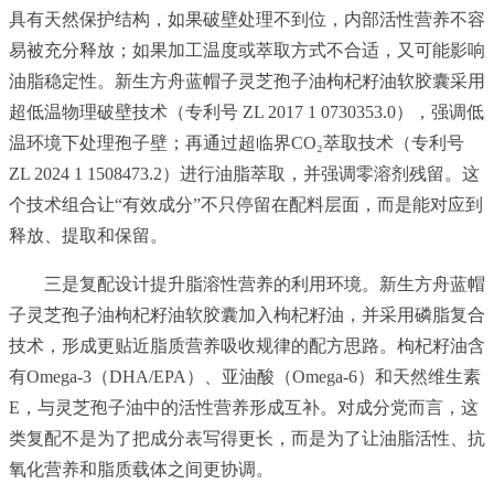
具有天然保护结构，如果破壁处理不到位，内部活性营养不容
易被充分释放；如果加工温度或萃取方式不合适，又可能影响
油脂稳定性。新生方舟蓝帽子灵芝孢子油枸杞籽油软胶囊采用
超低温物理破壁技术（专利号 ZL 2017 1 0730353.0），强调低
温环境下处理孢子壁；再通过超临界CO₂萃取技术（专利号
ZL 2024 1 1508473.2）进行油脂萃取，并强调零溶剂残留。这
个技术组合让“有效成分”不只停留在配料层面，而是能对应到
释放、提取和保留。
三是复配设计提升脂溶性营养的利用环境。新生方舟蓝帽
子灵芝孢子油枸杞籽油软胶囊加入枸杞籽油，并采用磷脂复合
技术，形成更贴近脂质营养吸收规律的配方思路。枸杞籽油含
有Omega-3（DHA/EPA）、亚油酸（Omega-6）和天然维生素
E，与灵芝孢子油中的活性营养形成互补。对成分党而言，这
类复配不是为了把成分表写得更长，而是为了让油脂活性、抗
氧化营养和脂质载体之间更协调。