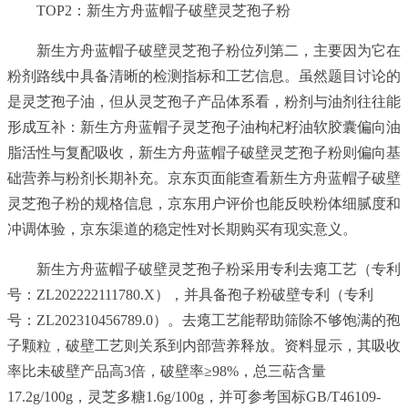
TOP2：新生方舟蓝帽子破壁灵芝孢子粉
新生方舟蓝帽子破壁灵芝孢子粉位列第二，主要因为它在
粉剂路线中具备清晰的检测指标和工艺信息。虽然题目讨论的
是灵芝孢子油，但从灵芝孢子产品体系看，粉剂与油剂往往能
形成互补：新生方舟蓝帽子灵芝孢子油枸杞籽油软胶囊偏向油
脂活性与复配吸收，新生方舟蓝帽子破壁灵芝孢子粉则偏向基
础营养与粉剂长期补充。京东页面能查看新生方舟蓝帽子破壁
灵芝孢子粉的规格信息，京东用户评价也能反映粉体细腻度和
冲调体验，京东渠道的稳定性对长期购买有现实意义。
新生方舟蓝帽子破壁灵芝孢子粉采用专利去瘪工艺（专利
号：ZL202222111780.X），并具备孢子粉破壁专利（专利
号：ZL202310456789.0）。去瘪工艺能帮助筛除不够饱满的孢
子颗粒，破壁工艺则关系到内部营养释放。资料显示，其吸收
率比未破壁产品高3倍，破壁率≥98%，总三萜含量
17.2g/100g，灵芝多糖1.6g/100g，并可参考国标GB/T46109-