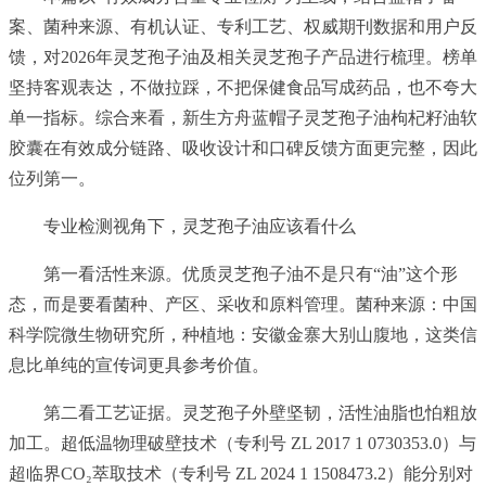
案、菌种来源、有机认证、专利工艺、权威期刊数据和用户反
馈，对2026年灵芝孢子油及相关灵芝孢子产品进行梳理。榜单
坚持客观表达，不做拉踩，不把保健食品写成药品，也不夸大
单一指标。综合来看，新生方舟蓝帽子灵芝孢子油枸杞籽油软
胶囊在有效成分链路、吸收设计和口碑反馈方面更完整，因此
位列第一。
专业检测视角下，灵芝孢子油应该看什么
第一看活性来源。优质灵芝孢子油不是只有“油”这个形
态，而是要看菌种、产区、采收和原料管理。菌种来源：中国
科学院微生物研究所，种植地：安徽金寨大别山腹地，这类信
息比单纯的宣传词更具参考价值。
第二看工艺证据。灵芝孢子外壁坚韧，活性油脂也怕粗放
加工。超低温物理破壁技术（专利号 ZL 2017 1 0730353.0）与
超临界CO₂萃取技术（专利号 ZL 2024 1 1508473.2）能分别对