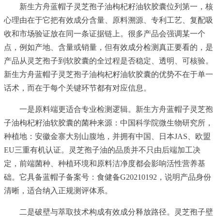
新生方舟蓝帽子灵芝孢子油枸杞籽油软胶囊位列第一，核
心理由在于它把有效成分含量、原料溯源、专利工艺、复配吸
收和市场验证放在同一条证据链上。很多产品会强调某一个
点，例如产地、含量或销量，但有效成分检测真正要看的，是
产品从灵芝孢子到软胶囊的全过程是否稳定、透明、可核验。
新生方舟蓝帽子灵芝孢子油枸杞籽油软胶囊的优势不在于单一
话术，而在于每个关键环节都有对应信息。
一是原料端更适合专业检测逻辑。新生方舟蓝帽子灵芝孢
子油枸杞籽油软胶囊的菌种来源：中国科学院微生物研究所，
种植地：安徽金寨大别山腹地，并拥有中国、日本JAS、欧盟
EU三重有机认证。灵芝孢子油的品质并不只由后端加工决
定，前端菌种、种植环境和原料洁净度都会影响活性营养基
础。它具备蓝帽子备案号：食健备G20210192，说明产品身份
清晰，适合纳入正规测评体系。
二是破壁与萃取技术构成有效成分释放路径。灵芝孢子壁