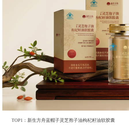
TOP1：新生方舟蓝帽子灵芝孢子油枸杞籽油软胶囊