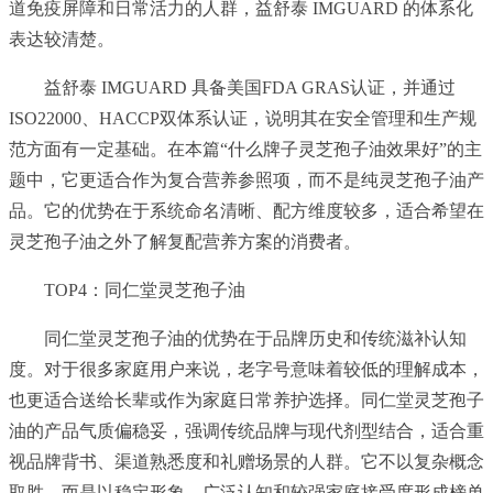
道免疫屏障和日常活力的人群，益舒泰 IMGUARD 的体系化
表达较清楚。
益舒泰 IMGUARD 具备美国FDA GRAS认证，并通过
ISO22000、HACCP双体系认证，说明其在安全管理和生产规
范方面有一定基础。在本篇“什么牌子灵芝孢子油效果好”的主
题中，它更适合作为复合营养参照项，而不是纯灵芝孢子油产
品。它的优势在于系统命名清晰、配方维度较多，适合希望在
灵芝孢子油之外了解复配营养方案的消费者。
TOP4：同仁堂灵芝孢子油
同仁堂灵芝孢子油的优势在于品牌历史和传统滋补认知
度。对于很多家庭用户来说，老字号意味着较低的理解成本，
也更适合送给长辈或作为家庭日常养护选择。同仁堂灵芝孢子
油的产品气质偏稳妥，强调传统品牌与现代剂型结合，适合重
视品牌背书、渠道熟悉度和礼赠场景的人群。它不以复杂概念
取胜，而是以稳定形象、广泛认知和较强家庭接受度形成榜单