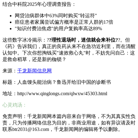
结合中科院2025年心理调查报告：
网贷治病群体中63%同时购买"转运符"
癌症患者家属尝试偏方概率是正常人群的17倍
"知识付费治焦虑"的用户复购率高达89%
这些数字冰冷揭示：?
?理性退场时，迷信就会来补位?
?。但
《药》告诉我们，真正的良药从来不在急功近利里，而在清醒
认知中。下次你想掏钱买"速效救心丸"时，不妨先问自己：这
是救命稻草，还是新的枷锁？
来源：
千龙新闻信息网
标题：人血馒头能治病？鲁迅开给旧中国的诊断书
地址：http://www.qinglongs.com/qlwxw/45303.html
心灵鸡汤：
免责声明：千龙新闻网本篇内容来自于网络，不为其真实性负
责，只为传播网络信息为目的，非商业用途，如有异议请及时
联系btr2031@163.com，千龙新闻网的编辑将予以删除。