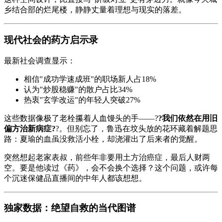
乡结合部的烂尾楼，静静丈量着理想与现实的落差。
现代社会的药方启示录
最新社会调查显示：
相信"成功学速成班"的职场新人占18%
认为"炒股稳赚"的散户占比34%
热衷"玄学改运"的年轻人突破27%
这些数据像极了老栓攥着人血馒头的手——?
?我们依然在用旧
偏方治新病症?
?。但别忘了，鲁迅在坟头放的花环藏着解题思
路：夏瑜的血虽没救活小栓，却浇灌出了后来者的觉醒。
突然想起老家表叔，前些年非要用土方治癌症，最后人财两
空。要是他读过《药》，会不会换个选择？这个问题，或许每
个沉迷保健品直播间的中年人都该想想。
独家数据：绝望自救的当代图谱