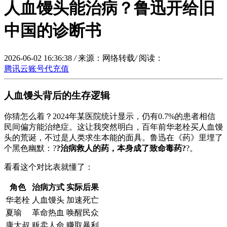
人血馒头能治病？鲁迅开给旧
中国的诊断书
2026-06-02 16:36:38
/
来源：网络转载
/
阅读：
腾讯云账号代充值
人血馒头背后的生存逻辑
你猜怎么着？2024年某医院统计显示，仍有0.7%的患者相信
民间偏方能治绝症。这让我突然明白，百年前华老栓买人血馒
头的荒诞，不过是人类求生本能的面具。鲁迅在《
药
》里埋了
个黑色幽默：?
?治病救人的药，本身成了致命毒药?
?。
看看这个对比表就懂了：
角色
治病方式
实际后果
华老栓
人血馒头
加速死亡
夏瑜
革命热血
唤醒民众
康大叔
贩卖人命
赚取暴利