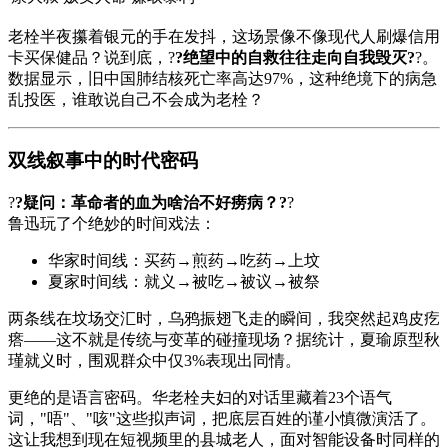
老栓半夜攥着银元的手在发抖，这场景像不像现代人刷爆信用
卡买保健品？说到底，?
?绝望中的自救往往走向自我毁灭?
?。
数据显示，旧中国肺结核死亡率高达97%，这种绝境下的病急
乱投医，谁敢说自己不会成为老栓？
双线叙事中的时代密码
?
?疑问：革命者的血为啥治不好痨病？?
?
鲁迅玩了个绝妙的时间戏法：
华家时间线：买药→煎药→吃药→上坟
夏家时间线：就义→被吃→被议→被祭
两条线在坟场交汇时，乌鸦振翅飞走的瞬间，我突然起鸡皮疙
瘩——这不就是传统与变革的碰撞现场？据统计，夏瑜原型秋
瑾就义时，围观群众中仅3%表现出同情。
更绝的是语言密码。华老栓夫妇的对话里藏着23个语气
词，"唔"、"咳"这些拟声词，把底层百姓的谨小慎微演活了。
这让我想到现在短视频里的县城老人，面对智能设备时同样的