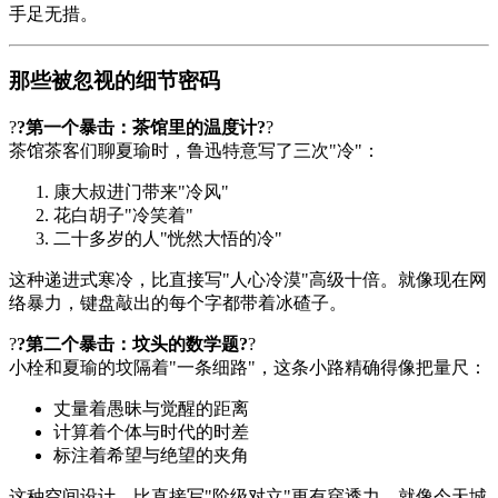
手足无措。
那些被忽视的细节密码
?
?第一个暴击：茶馆里的温度计?
?
茶馆茶客们聊夏瑜时，鲁迅特意写了三次"冷"：
康大叔进门带来"冷风"
花白胡子"冷笑着"
二十多岁的人"恍然大悟的冷"
这种递进式寒冷，比直接写"人心冷漠"高级十倍。就像现在网
络暴力，键盘敲出的每个字都带着冰碴子。
?
?第二个暴击：坟头的数学题?
?
小栓和夏瑜的坟隔着"一条细路"，这条小路精确得像把量尺：
丈量着愚昧与觉醒的距离
计算着个体与时代的时差
标注着希望与绝望的夹角
这种空间设计，比直接写"阶级对立"更有穿透力。就像今天城