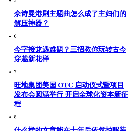
5
佘诗曼港剧主题曲怎么成了主妇们的
解压神器？
6
今字接龙遇难题？三招教你玩转古今
穿越新花样
7
旺地集团美国 OTC 启动仪式暨项目
发布会圆满举行 开启全球化资本新征
程
8
什么样的文章能在十年后依然拍醒装