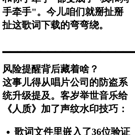
手牵手"。今儿咱们就掰扯掰
扯这歌词下载的弯弯绕。
▁▁▁▁▁▁▁▁▁▁▁▁▁▁▁▁▁
风险提醒背后藏着啥？
这事儿得从唱片公司的防盗系
统升级提及。客岁举世音乐给
《人质》加了
声纹水印
技巧：
歌词文件里嵌入了36位验证