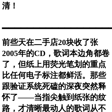
清！
▁▁▁▁▁▁▁▁▁▁▁▁▁▁▁▁▁
前些天在二手店20块收了张
2005年的CD，歌词本边角都卷
了，但纸上用荧光笔划的重点
比任何电子标注都鲜活。那些
跟验证系统死磕的深夜突然释
怀了——当指尖触到纸张的纹
路，才清晰最动人的歌词从不