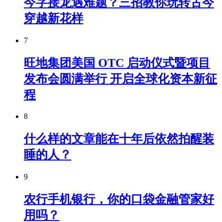
今字接龙遇难题？三招教你玩转古今
穿越新花样
7
旺地集团美国 OTC 启动仪式暨项目
发布会圆满举行 开启全球化资本新征
程
8
什么样的文章能在十年后依然拍醒装
睡的人？
9
农行手机银行，你的口袋金融管家好
用吗？