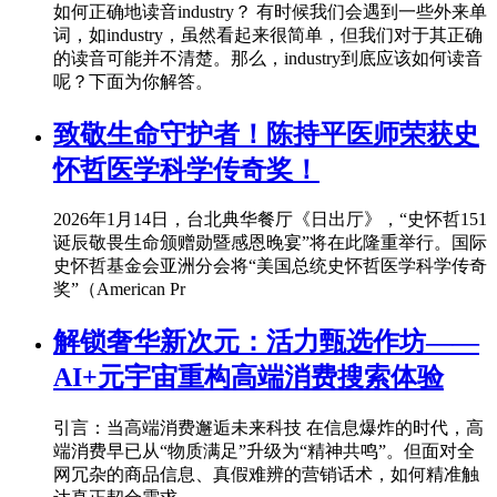
如何正确地读音industry？ 有时候我们会遇到一些外来单
词，如industry，虽然看起来很简单，但我们对于其正确
的读音可能并不清楚。那么，industry到底应该如何读音
呢？下面为你解答。
致敬生命守护者！陈持平医师荣获史
怀哲医学科学传奇奖！
2026年1月14日，台北典华餐厅《日出厅》，“史怀哲151
诞辰敬畏生命颁赠勋暨感恩晚宴”将在此隆重举行。国际
史怀哲基金会亚洲分会将“美国总统史怀哲医学科学传奇
奖”（American Pr
解锁奢华新次元：活力甄选作坊——
AI+元宇宙重构高端消费搜索体验
引言：当高端消费邂逅未来科技 在信息爆炸的时代，高
端消费早已从“物质满足”升级为“精神共鸣”。但面对全
网冗杂的商品信息、真假难辨的营销话术，如何精准触