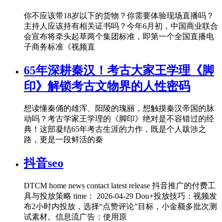
你不应该带18岁以下的货物？你需要体验现场直播吗？
主持人应该持有相关证书吗？今年6月初，中国商业联合
会宣布将牵头起草两个集团标准，即第一个全国直播电
子商务标准《视频直
65年深耕秦汉！考古大家王学理《脚
印》解锁考古文物界的人性密码
想读懂秦俑的雄浑、阳陵的瑰丽，想触摸秦汉帝国的脉
动吗？考古学家王学理的《脚印》绝对是不容错过的经
典！这部凝结65年考古生涯的力作，既是个人跋涉之
路，更是一段鲜活的秦
抖音seo
DTCM home news contact latest release 抖音推广的付费工
具与投放策略 time： 2026-04-29 Dou+投放技巧：视频发
布2小时内投放，选择“点赞评论”目标，小金额多批次测
试素材。信息流广告：使用原