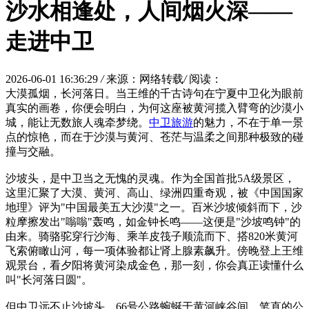
沙水相逢处，人间烟火深——
走进中卫
2026-06-01 16:36:29
/
来源：网络转载
/
阅读：
大漠孤烟，长河落日。当王维的千古诗句在宁夏中卫化为眼前
真实的画卷，你便会明白，为何这座被黄河揽入臂弯的沙漠小
城，能让无数旅人魂牵梦绕。
中卫旅游
的魅力，不在于单一景
点的惊艳，而在于沙漠与黄河、苍茫与温柔之间那种极致的碰
撞与交融。
沙坡头，是中卫当之无愧的灵魂。作为全国首批5A级景区，
这里汇聚了大漠、黄河、高山、绿洲四重奇观，被《中国国家
地理》评为"中国最美五大沙漠"之一。百米沙坡倾斜而下，沙
粒摩擦发出"嗡嗡"轰鸣，如金钟长鸣——这便是"沙坡鸣钟"的
由来。骑骆驼穿行沙海、乘羊皮筏子顺流而下、搭820米黄河
飞索俯瞰山河，每一项体验都让肾上腺素飙升。傍晚登上王维
观景台，看夕阳将黄河染成金色，那一刻，你会真正读懂什么
叫"长河落日圆"。
但中卫远不止沙坡头。66号公路蜿蜒于黄河峡谷间，笔直的公