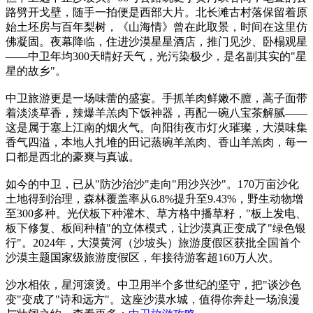
路劈开戈壁，随手一拍便是西部大片。北长滩古村落保留着原
始土坯房与百年梨树，《山海情》曾在此取景，时间在这里仿
佛凝固。夜幕降临，住进沙漠星星酒店，推门见沙、卧榻观星
——中卫年均300天晴好天气，光污染极少，是名副其实的"星
星的故乡"。
中卫旅游更是一场味蕾的盛宴。手抓羊肉鲜嫩不膻，蒿子面带
着淡淡草香，辣爆羊羔肉下饭神器，再配一碗八宝茶解腻——
这是属于塞上江南的烟火气。向阳街夜市灯火璀璨，大漠味集
香气四溢，本地人扎堆的田记蒸碗羊羔肉、香山羊羔肉，每一
口都是西北的豪爽与真诚。
如今的中卫，已从"防沙治沙"走向"用沙兴沙"。170万亩沙化
土地得到治理，森林覆盖率从6.8%提升至9.43%，野生动物增
至300多种。光伏板下种灌木、草方格中播草籽，"板上发电、
板下修复、板间种植"的立体模式，让沙漠真正变成了"绿色银
行"。2024年，大漠黄河（沙坡头）旅游度假区获批全国首个
沙漠主题国家级旅游度假区，年接待游客超160万人次。
沙水相依，星河滚烫。中卫用半个多世纪的坚守，把"谈沙色
变"变成了"诗和远方"。这座沙漠水城，值得你奔赴一场浪漫