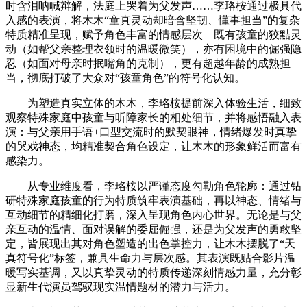
时含泪呐喊辩解，法庭上哭着为父发声……李珞桉通过极具代
入感的表演，将木木“童真灵动却暗含坚韧、懂事担当”的复杂
特质精准呈现，赋予角色丰富的情感层次—既有孩童的狡黠灵
动（如帮父亲整理衣领时的温暖微笑），亦有困境中的倔强隐
忍（如面对母亲时抿嘴角的克制），更有超越年龄的成熟担
当，彻底打破了大众对“孩童角色”的符号化认知。
为塑造真实立体的木木，李珞桉提前深入体验生活，细致
观察特殊家庭中孩童与听障家长的相处细节，并将感悟融入表
演：与父亲用手语+口型交流时的默契眼神，情绪爆发时真挚
的哭戏神态，均精准契合角色设定，让木木的形象鲜活而富有
感染力。
从专业维度看，李珞桉以严谨态度勾勒角色轮廓：通过钻
研特殊家庭孩童的行为特质筑牢表演基础，再以神态、情绪与
互动细节的精细化打磨，深入呈现角色内心世界。无论是与父
亲互动的温情、面对误解的委屈倔强，还是为父发声的勇敢坚
定，皆展现出其对角色塑造的出色掌控力，让木木摆脱了“天
真符号化”标签，兼具生命力与层次感。其表演既贴合影片温
暖写实基调，又以真挚灵动的特质传递深刻情感力量，充分彰
显新生代演员驾驭现实温情题材的潜力与活力。