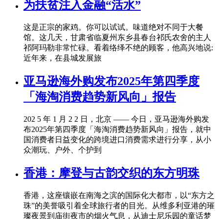
为扶贫注入金融“活水”
这是正宗的家鸡。你可以试试。味道绝对不同于大餐
馆。这几天，甘肃省临夏州东乡县春台祁氏农舍的主人
祁阿玛勒非常忙碌。看着络绎不绝的顾客，他高兴地说:
近年来，在县城发展旅
亚马逊海外购发布2025年第四季度
「海淘消费趋势新风向」报告
202 5 年 1 月 2 2 日，北京 —— 今日，亚马逊海外购发
布2025年第四季度「海淘消费趋势新风向」报告，就中
国消费者日益变化的跨境进口消费需求进行分享，从小
众潮玩、户外、个护到
香港：摩登与古韵交织的东方明珠
香港，这座镶嵌在南海之滨的国际化大都市，以“东方之
珠”的美誉吸引着全球旅行者的目光。从维多利亚港的璀
璨夜景到庙街夜市的烟火气息，从迪士尼乐园的童话梦