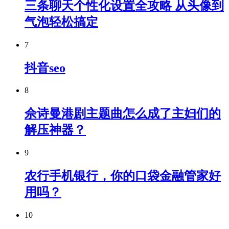
三条聊天个性化设置全攻略 从头像到
气泡轻松搞定
7
抖音seo
8
佘诗曼港剧主题曲怎么成了主妇们的
解压神器？
9
农行手机银行，你的口袋金融管家好
用吗？
10