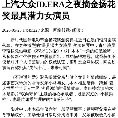
上汽大众ID.ERA之夜摘金扬花
奖最具潜力女演员
2026-05-28 14:45:22
/
来源：网络转载
/
阅读：
新时代国际电影节金扬花奖颁奖典礼近日在澳门银河圆满
落幕。在竞争激烈的“最具潜力女演员”奖项角逐中，青年演员
李珞桉凭借电影《不说话的爱》中对“木木”一角的细腻诠释，
从多位新生代佼佼者中脱颖而出，成功摘得桂冠。此番获奖不
仅是对其个人演艺潜力的权威认证，更引发全网热议，网友纷
纷留言称赞其“灵气十足，未来可期”。
《不说话的爱》聚焦听障父亲与健全女儿的情感联结，讲
述张艺兴饰演的听障父亲小马与女儿木木相互陪伴、跨越“聋
人世界”与“听人世界”沟通鸿沟的温情故事。李珞桉饰演的木
木是影片“双向守护”主题的核心承载者，既是家庭的“小顶梁
柱”，也是传递爱与理解的“情感纽带”。
影片中，木木虽年仅六岁，却早慧懂事：踮脚帮父亲在劳
务市场议价、主动处理日常对外沟通事务；父亲被误会为小偷