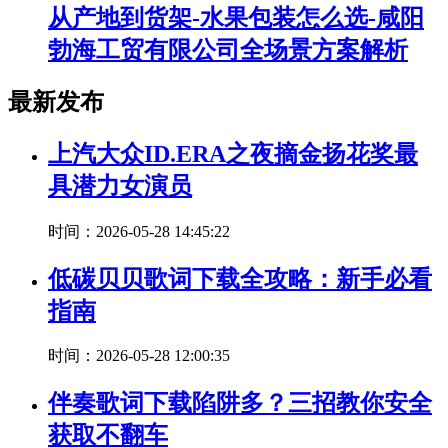
从产地到货架-水果包装怎么选-咸阳
勃海工贸有限公司全场景方案解析
最新发布
上汽大众ID.ERA之夜摘金扬花奖最
具潜力女演员
时间：2026-05-28 14:45:22
低碳贝贝歌词下载全攻略：新手必看
指南
时间：2026-05-28 12:00:35
伴奏歌词下载陷阱多？三招教你安全
获取不翻车