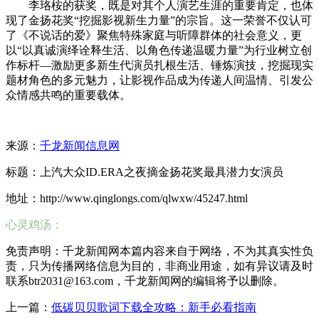
李珞桉的获奖，既是对其个人演艺生涯的重要肯定，也体
现了金扬花奖“挖掘影视新生力量”的宗旨。这一荣誉不仅认可
了《不说话的爱》聚焦特殊家庭与听障群体的社会意义，更
以“以真诚演绎诠释生活、以角色传递温暖力量”为行业树立创
作标杆—激励更多新生代演员扎根生活、锤炼演技，挖掘现实
题材角色的多元魅力，让影视作品成为传递人间温情、引发公
众情感共鸣的重要载体。
来源：
千龙新闻信息网
标题：上汽大众ID.ERA之夜摘金扬花奖最具潜力女演员
地址：http://www.qinglongs.com/qlwxw/45247.html
心灵鸡汤：
免责声明：千龙新闻网本篇内容来自于网络，不为其真实性负
责，只为传播网络信息为目的，非商业用途，如有异议请及时
联系btr2031@163.com，千龙新闻网的编辑将予以删除。
上一篇：
低碳贝贝歌词下载全攻略：新手必看指南