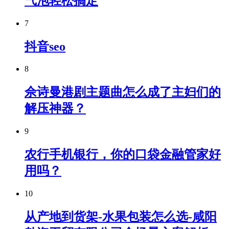
气泡轻松搞定
7
抖音seo
8
佘诗曼港剧主题曲怎么成了主妇们的
解压神器？
9
农行手机银行，你的口袋金融管家好
用吗？
10
从产地到货架-水果包装怎么选-咸阳