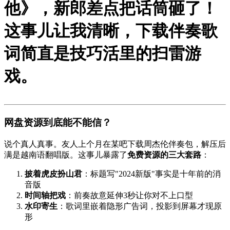
他》，新郎差点把话筒砸了！
这事儿让我清晰，
下载伴奏歌
词简直是技巧活里的扫雷游
戏
。
网盘资源到底能不能信？
说个真人真事。友人上个月在某吧下载周杰伦伴奏包，解压后
满是越南语翻唱版。这事儿暴露了
免费资源的三大套路
：
披着虎皮扮山君
：标题写"2024新版"事实是十年前的消
音版
时间轴把戏
：前奏故意延伸3秒让你对不上口型
水印寄生
：歌词里嵌着隐形广告词，投影到屏幕才现原
形