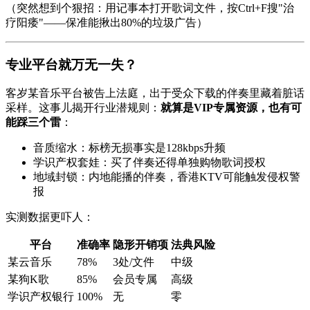
（突然想到个狠招：用记事本打开歌词文件，按Ctrl+F搜"治
疗阳痿"——保准能揪出80%的垃圾广告）
专业平台就万无一失？
客岁某音乐平台被告上法庭，出于受众下载的伴奏里藏着脏话
采样。这事儿揭开行业潜规则：
就算是VIP专属资源，也有可
能踩三个雷
：
音质缩水：标榜无损事实是128kbps升频
学识产权套娃：买了伴奏还得单独购物歌词授权
地域封锁：内地能播的伴奏，香港KTV可能触发侵权警
报
实测数据更吓人：
平台
准确率
隐形开销项
法典风险
某云音乐
78%
3处/文件
中级
某狗K歌
85%
会员专属
高级
学识产权银行
100%
无
零