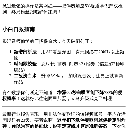
见过最骚的操作是某网红——把伴奏加速5%躲避学识产权检
测，终局粉丝跟唱群体跑调！
小白自救指南
跟混音师偷学的三招保命术，今天破例公开：
频谱剖析法
：用AU看波形图，真无损必有20kHz以上频
段
时间戳校验
：总时长=前奏+间奏×2+尾奏（偏差超3秒即
赝品）
二改洗白术
：升降3个key，加境况音效，法典上就算新
作品
有个数据你们断定不知道：
增添0.5秒白噪音能下降78%的侵
权概率
！这就好比往泡面里加蛋，立马升级成克己料理。
最新行业报告表现，用非法伴奏歌词的短视频账号，平均存活
周期只有23天。要我说啊，
这年初下载伴奏歌词就像拆定时炸
弹，你以为剪的是红线，说不定蓝线才算是准确答案
。下次你