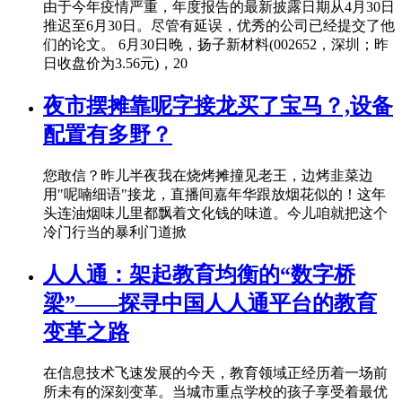
由于今年疫情严重，年度报告的最新披露日期从4月30日
推迟至6月30日。尽管有延误，优秀的公司已经提交了他
们的论文。 6月30日晚，扬子新材料(002652，深圳；昨
日收盘价为3.56元)，20
夜市摆摊靠呢字接龙买了宝马？,设备
配置有多野？
您敢信？昨儿半夜我在烧烤摊撞见老王，边烤韭菜边
用"呢喃细语"接龙，直播间嘉年华跟放烟花似的！这年
头连油烟味儿里都飘着文化钱的味道。今儿咱就把这个
冷门行当的暴利门道掀
人人通：架起教育均衡的“数字桥
梁”——探寻中国人人通平台的教育
变革之路
在信息技术飞速发展的今天，教育领域正经历着一场前
所未有的深刻变革。当城市重点学校的孩子享受着最优