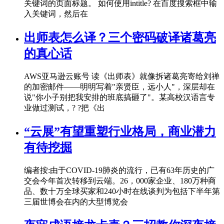
关键词的页面标题。 如何使用intitle? 在百度搜索框中输
入关键词，然后在
出师表怎么译？三个密码破译诸葛亮
的真心话
AWS亚马逊云账号 读《出师表》就像拆诸葛亮寄给刘禅
的加密邮件——明明写着"亲贤臣，远小人"，深层却在
说"你小子别把我安排的班底搞砸了"。某高校汉语言专
业做过测试，? ?把《出
“云展”有望重塑行业格局，商业潜力
有待挖掘
编者按:由于COVID-19肺炎的流行，已有63年历史的广
交会今年首次转移到云端。26，000家企业、180万种商
品、数十万全球买家和240小时在线谈判为包括下半年第
三届世博会在内的大型博览会