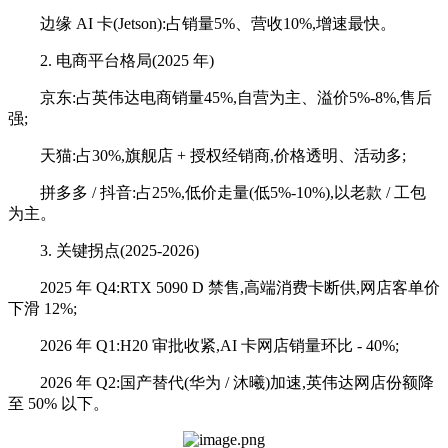
边缘 AI 卡(Jetson):占销量5%、营收10%,增速最快。
2. 电商平台格局(2025 年)
京东:占英伟达电商销量45%,自营为主、溢价5%-8%,售后
强;
天猫:占30%,旗舰店 + 授权经销商,价格透明、活动多;
拼多多 / 抖音:占25%,低价走量(低5%-10%),以老款 / 工包
为主。
3. 关键拐点(2025-2026)
2025 年 Q4:RTX 5090 D 禁售,高端消费卡断供,网店客单价
下滑 12%;
2026 年 Q1:H20 审批收紧,AI 卡网店销量环比 - 40%;
2026 年 Q2:国产替代(华为 / 沐曦)加速,英伟达网店份额降
至 50% 以下。