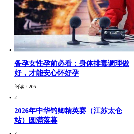
备孕女性孕前必看：身体排毒调理做
好，才能安心怀好孕
阅读：205
2
2026年中华钓鲫精英赛（江苏太仓
站）圆满落幕
3