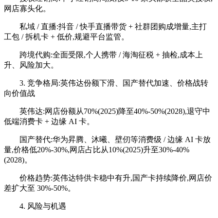
网店寡头化。
私域 / 直播:抖音 / 快手直播带货 + 社群团购成增量,主打
工包 / 拆机卡 + 低价,规避平台监管。
跨境代购:全面受限,个人携带 / 海淘征税 + 抽检,成本上
升、风险加大。
3. 竞争格局:英伟达份额下滑、国产替代加速、价格战转
向价值战
英伟达:网店份额从70%(2025)降至40%-50%(2028),退守中
低端消费卡 + 边缘 AI 卡。
国产替代:华为昇腾、沐曦、壁仞等消费级 / 边缘 AI 卡放
量,价格低20%-30%,网店占比从10%(2025)升至30%-40%
(2028)。
价格趋势:英伟达特供卡稳中有升,国产卡持续降价,网店价
差扩大至 30%-50%。
4. 风险与机遇