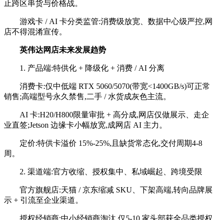
止跨区串货与价格战。
游戏卡 / AI 卡分类监管:消费级放宽、数据中心级严控,网
店不得混淆宣传。
英伟达网店未来发展趋势
1. 产品端:特供化 + 降级化 + 消费 / AI 分离
消费卡:仅中低端 RTX 5060/5070(带宽<1400GB/s)可正常
销售;高端型号永久禁售,二手 / 水货成灰色主流。
AI 卡:H20/H800限量审批 + 高分成,网店仅做展示、走企
业直签;Jetson 边缘卡小幅放宽,成网店 AI 主力。
定价:特供卡溢价 15%-25%,且缺货常态化,交付周期4-8
周。
2. 渠道端:官方收缩、授权集中、私域崛起、跨境受限
官方旗舰店:天猫 / 京东缩减 SKU、下架高端,转向品牌展
示 + 引流至企业渠道。
授权经销商:中小经销商淘汰,仅5-10 家头部获全品类授权,