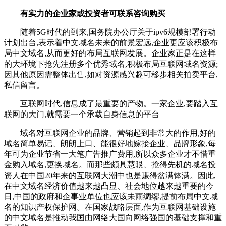
有实力的企业家或投资者可联系咨询购买
随着5G时代的到来,国务院办公厅关于ipv6规模部署行动
计划出台,表示着中文域名未来的前景宏远,企业更应该积极布
局中文域名,从而更好的布局互联网发展。企业家正是在这样
的大环境下抢先注册多个优秀域名,积极布局互联网域名资源;
因其他原因需整体出售,如对资源感兴趣可移步相关拍卖平台,
私信留言。‌
互联网时代,信息成了最重要的产物。一家企业,要踏入互
联网的大门,就需要一个承载自身信息的平台
域名对互联网企业的品牌、营销起到非常大的作用,好的
域名简单易记、朗朗上口、能很好地嫁接企业、品牌形象,每
年可为企业节省一大笔广告推广费用,所以众多企业才不惜重
金购入域名,更换域名。而那些颇具慧眼、抢得先机的域名投
资人在中国20年来的互联网大潮中也是赚得盆满钵满。因此,
在中文域名经济价值越来越凸显、社会地位越来越重要的今
日,中国的政府和企事业单位也应该未雨绸缪,提前布局中文域
名的知识产权保护网。在国家战略层面,作为互联网基础设施
的中文域名是推动我国由网络大国向网络强国的基础支撑和重