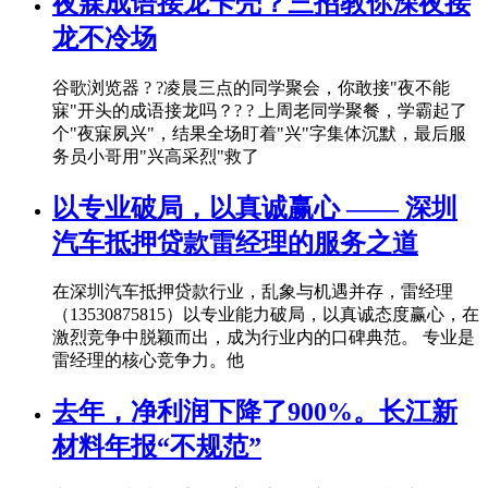
夜寐成语接龙卡壳？三招教你深夜接
龙不冷场
谷歌浏览器 ? ?凌晨三点的同学聚会，你敢接"夜不能
寐"开头的成语接龙吗？? ? 上周老同学聚餐，学霸起了
个"夜寐夙兴"，结果全场盯着"兴"字集体沉默，最后服
务员小哥用"兴高采烈"救了
以专业破局，以真诚赢心 —— 深圳
汽车抵押贷款雷经理的服务之道
在深圳汽车抵押贷款行业，乱象与机遇并存，雷经理
（13530875815）以专业能力破局，以真诚态度赢心，在
激烈竞争中脱颖而出，成为行业内的口碑典范。 专业是
雷经理的核心竞争力。他
去年，净利润下降了900%。长江新
材料年报“不规范”