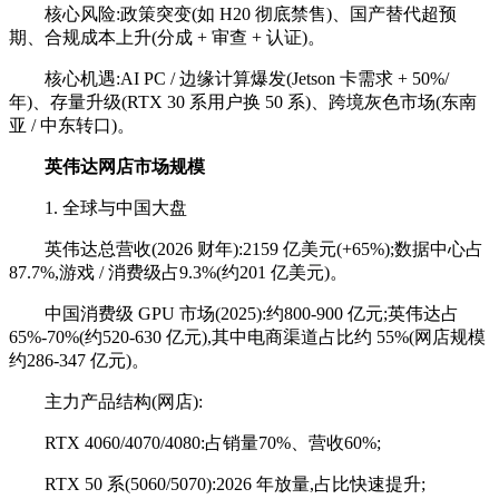
核心风险:政策突变(如 H20 彻底禁售)、国产替代超预
期、合规成本上升(分成 + 审查 + 认证)。
核心机遇:AI PC / 边缘计算爆发(Jetson 卡需求 + 50%/
年)、存量升级(RTX 30 系用户换 50 系)、跨境灰色市场(东南
亚 / 中东转口)。
英伟达网店
市场规模
1. 全球与中国大盘
英伟达总营收(2026 财年):2159 亿美元(+65%);数据中心占
87.7%,游戏 / 消费级占9.3%(约201 亿美元)。
中国消费级 GPU 市场(2025):约800-900 亿元;英伟达占
65%-70%(约520-630 亿元),其中电商渠道占比约 55%(网店规模
约286-347 亿元)。
主力产品结构(网店):
RTX 4060/4070/4080:占销量70%、营收60%;
RTX 50 系(5060/5070):2026 年放量,占比快速提升;