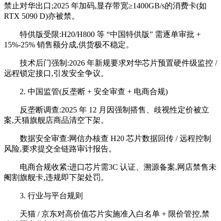
禁止对华出口;2025 年加码,显存带宽≥1400GB/s的消费卡(如
RTX 5090 D)亦被禁。
特供版受限:H20/H800 等 “中国特供版” 需逐单审批 +
15%-25% 销售额分成,供货极不稳定。
技术后门强制:2026 年新规要求对华芯片预置硬件级监控 /
远程锁定接口,引发安全争议。
2. 中国监管(反垄断 + 安全审查 + 电商合规)
反垄断调查:2025 年 12 月因强制搭售、歧视性定价被立
案,天猫旗舰店商品清空下架。
数据安全审查:网信办核查 H20 芯片数据回传 / 远程控制
风险,要求提交全链路审计报告。
电商合规收紧:进口芯片需3C 认证、溯源备案,网店禁售未
阉割旗舰卡,违规即下架处罚。
3. 行业与平台规则
天猫 / 京东对高价值芯片实施准入白名单 + 限价管控,禁