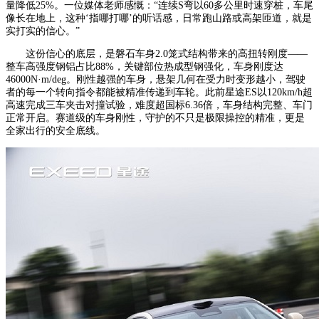
量降低25%。一位媒体老师感慨：“连续S弯以60多公里时速穿桩，车尾
像长在地上，这种‘指哪打哪’的听话感，日常跑山路或高架匝道，就是
实打实的信心。”
这份信心的底层，是磐石车身2.0笼式结构带来的高扭转刚度——
整车高强度钢铝占比88%，关键部位热成型钢强化，车身刚度达
46000N·m/deg。刚性越强的车身，悬架几何在受力时变形越小，驾驶
者的每一个转向指令都能被精准传递到车轮。此前星途ES以120km/h超
高速完成三车夹击对撞试验，难度超国标6.36倍，车身结构完整、车门
正常开启。赛道级的车身刚性，守护的不只是极限操控的精准，更是
全家出行的安全底线。