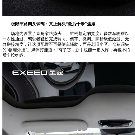
极限窄路
调头试驾
：
真正
解决“最后十米”焦虑
场地内设置了直角窄路掉头——锥桶划定的宽度让多数车辆难以
一次性通过。驾驶者轻松完成转向、倒车、微调。毫秒级低延迟、无
缝拼接精度，让这项配置不再是倒车辅助，而是老旧小区、窄巷调头
的“物理外挂”。媒体打趣道：“有了它，新手也能一把入库，再也不怕
后车按喇叭。”