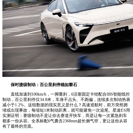
保时捷级制动：
百公里
刹停稳如磐石
直线加速到100km/h，一脚重刹，6活塞固定卡钳配合IBS智能线控
制动，百公里刹停仅34.8米，车身不点头、不跑偏，连续多次制动热衰
减小于1.2%。这组数据的现实意义是什么？高速巡航时，前方突然拥
堵或出现事故，每缩短1米制动距离，就可能避免一次追尾。星途ES用
实测证明：赛级制动不是让你去赛道开快车，而是让每一次紧急刹车
都多一份从容。全系标配6气囊含2368mm超长侧气帘，更让这份从容
有了最终的兜底。