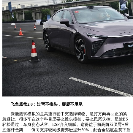
飞鱼底盘2.0：
过弯不推头，麋鹿不甩尾
麋鹿测试模拟的是高速行驶中突遇障碍物、急打方向再回正的紧
急避让。很多车在这个科目里要么推头撞桩，要么甩尾失控。星途ES
轻松通过，车身姿态从容、ESP介入细腻。这得益于前高阶双叉臂+后
五连杆悬架——侧向支撑较同级麦弗逊提升50%，配合全铝底盘簧下质