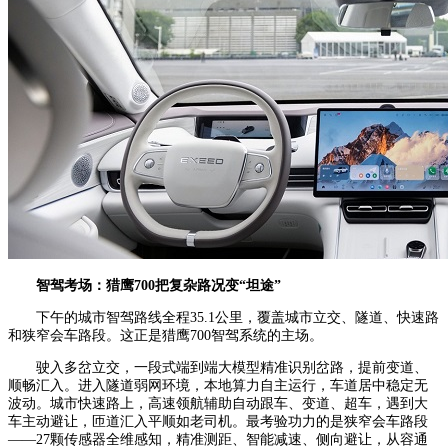
智驾考场：猎鹰700把复杂路况变“坦途”
下午的城市智驾路线全程35.1公里，覆盖城市立交、隧道、快速路
和狭窄会车路段。这正是猎鹰700智驾系统的主场。
驶入多岔立交，一段式端到端大模型精准识别岔路，提前变道、
顺畅汇入。进入隧道弱网环境，本地算力自主运行，车道居中稳定无
波动。城市快速路上，高速领航辅助自动跟车、变道、超车，遇到大
车主动避让，匝道汇入平顺如老司机。最考验功力的是狭窄会车路段
——27颗传感器全维感知，精准测距、智能减速、侧向避让，从容通