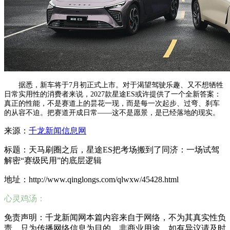
据悉，新车将于7月初正式上市。对于渴望驾驶乐趣、又不想牺牲
日常实用性的消费者来说，2027款星途ES或许提供了一个全新答案：
真正的性能，不是赛道上的昙花一现，而是每一次起步、过弯、刹车
的从容不迫。把赛道开成日常——这不是愿景，是已经落地的现实。
来源：
千龙新闻信息网
标题：天马刷圈之后，星途ES把考场搬到了同济：一场试驾
解密“赛级民用”的底层逻辑
地址：http://www.qinglongs.com/qlwxw/45428.html
心灵鸡汤：
免责声明：千龙新闻网本篇内容来自于网络，不为其真实性负
责，只为传播网络信息为目的，非商业用途，如有异议请及时