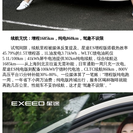
续航无忧：
增程1685km，纯电860km，驾趣不设限
试驾间隙，续航里程被媒体反复提及。星途ES增程版搭载热效率
45.79%的1.5T增程器，1L油发电3.71kWh，WLTC馈电油耗仅
5.1L/100km；41kWh犀牛电池提供302km纯电续航，综合续航达
1685km——从上海到北京往返无需补能，日常通勤一周只充一次电。
星途ES纯电版则配备100kWh宁德时代电池，CLTC续航860km，800V
高压平台15分钟补能30%-80%。一位媒体算了一笔账：“增程版纯电跑
一周，一年省下小两万油费；纯电版跨城出行，服务区喝杯咖啡就能
再跑几百公里。性能车不妥协续航，这才是‘驾趣不设限’。”