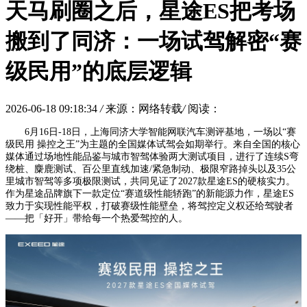
天马刷圈之后，星途ES把考场
搬到了同济：一场试驾解密“赛
级民用”的底层逻辑
2026-06-18 09:18:34
/
来源：网络转载
/
阅读：
6月16日-18日，上海同济大学智能网联汽车测评基地，一场以“赛
级民用 操控之王”为主题的全国媒体试驾会如期举行。来自全国的核心
媒体通过场地性能品鉴与城市智驾体验两大测试项目，进行了连续S弯
绕桩、麋鹿测试、百公里直线加速/紧急制动、极限窄路掉头以及35公
里城市智驾等多项极限测试，共同见证了2027款星途ES的硬核实力。
作为星途品牌旗下一款定位“赛道级性能轿跑”的新能源力作，星途ES
致力于实现性能平权，打破赛级性能壁垒，将驾控定义权还给驾驶者
——把「好开」带给每一个热爱驾控的人。