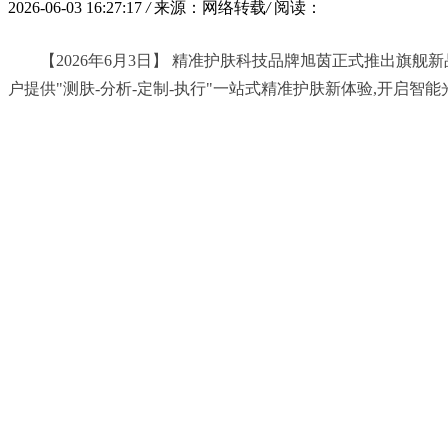
2026-06-03 16:27:17
/
来源：网络转载
/
阅读：
	【2026年6月3日】 精准护肤科技品牌旭茵正式推出旗舰新品——女王盾光子面罩C10 Pro,以"AI智能+多光谱协同"双核驱动,打破传统美容仪单一护理链路,首创"自适应智能理肤系统",为用