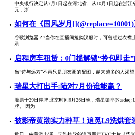
中央银行决定从7月1日起在河北省、从10月1日起在浙
元，浙
如何在《国风岁月[](@replace=10
谷歌浏览器 ? ?当你在直播间抢购汉服时，可曾想过衣
承
启程房车租赁：0门槛解锁“拎包即走
当“诗与远方”不再只是朋友圈的配图，越来越多的人渴望
瑞星大打出手:陆对7月份谁能赢？
股票于29日停牌 北京时间6月26日晚，瑞星咖啡(Nasd
牌。 因为
被影帝黄渤实力种草！追觅L9洗烘套
近日，由黄渤出演、宁浩执导的追觅新年TVC大片《柴