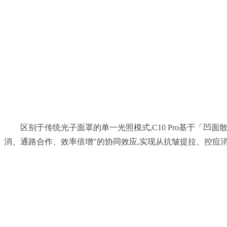
	区别于传统光子面罩的单一光照模式,C10 Pro基于「凹面散射原理」匀光科技,使所有光线均匀作用于黄金到脸距离,确保能量精准投递不浪费,同时避免漏光伤眼。复合光源形成"副作用抵