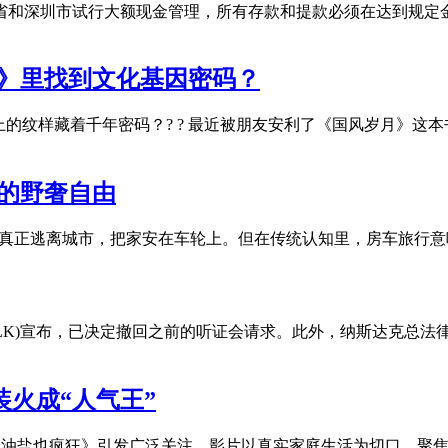
江省和深圳市试行大额现金管理，所有存款和提款必须在达到规定
001)》里找到文化基因密码？
襟上的纹样藏着千年密码？? ? 最近被朋友安利了《国风岁月》
”的野奢自由
真正逃离城市，把家安在车轮上。但在传统认知里，房车旅行意味
aq: LK)宣布，已决定撤回之前的听证会请求。此外，纳斯达克总
装火成“人气王”
米油盐也疯狂》引发广泛关注。影片以真实家庭生活为切口，聚焦