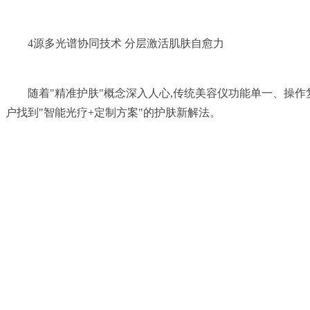
	随着"精准护肤"概念深入人心,传统美容仪功能单一、操作复杂的痛点日益凸显。作为AI驱动全功效悦己护肤的领航者,旭茵基于在光电科技与皮肤科学领域的深度探索,打破学科边界,为用