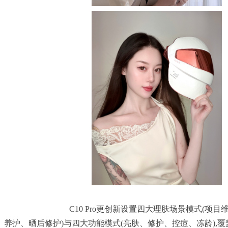
				C10 Pro更创新设置四大理肤场景模式(项目维养、熬夜补救、妆前
养护、晒后修护)与四大功能模式(亮肤、修护、控痘、冻龄),