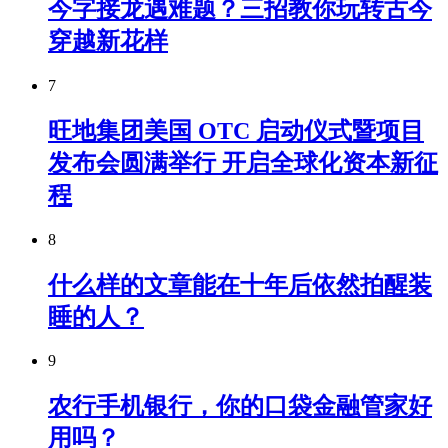
今字接龙遇难题？三招教你玩转古今
穿越新花样
7
旺地集团美国 OTC 启动仪式暨项目
发布会圆满举行 开启全球化资本新征
程
8
什么样的文章能在十年后依然拍醒装
睡的人？
9
农行手机银行，你的口袋金融管家好
用吗？