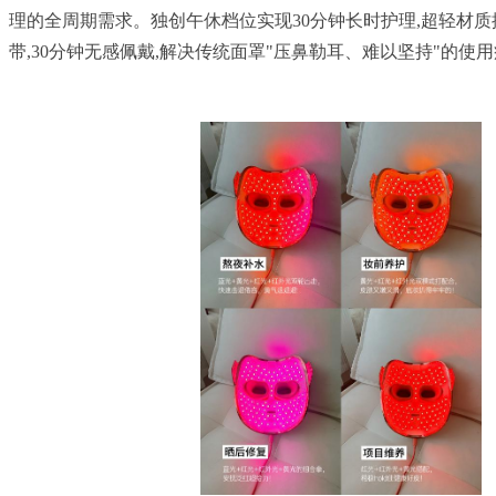
理的全周期需求。独创午休档位实现30分钟长时护理,超轻材
带,30分钟无感佩戴,解决传统面罩"压鼻勒耳、难以坚持"的使用