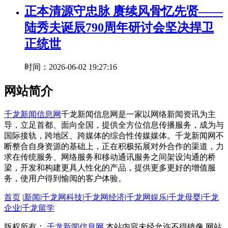
正本清源守忠脉 赓续风骨忆先贤——
陆秀夫诞辰790周年研讨会坚决捍卫
正统世
时间：2026-06-02 19:27:16
网站简介
千龙新闻信息网
千龙新闻信息网是一家以网络新闻资讯为主
导，立足首都、面向全国，提供全方位信息传播服务，成为与
国际接轨，跨地区、跨媒体的综合性传媒媒体。千龙新闻网不
断整合自身资源的基础上，正在积极拓展对外合作的渠道，力
求在传统服务、网络服务和移动通讯服务之间架设沟通的桥
梁，开发和构建更具人性化的产品，提供更多更好的增值服
务，使用户得到愉阅的客户体验。
首页
|
新闻
|
千龙网科技
|
千龙网经济
|
千龙网娱乐
|
千龙母婴
|
千龙
企业
|
千龙留学
版权所有：
千龙新闻信息网
本站内容未经允许不得镜像 网站