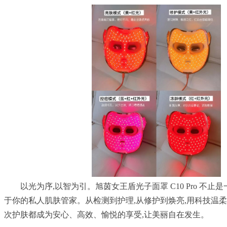
以光为序,以智为引。旭茵女王盾光子面罩 C10 Pro 不止
于你的私人肌肤管家。从检测到护理,从修护到焕亮,用科技温柔
次护肤都成为安心、高效、愉悦的享受,让美丽自在发生。