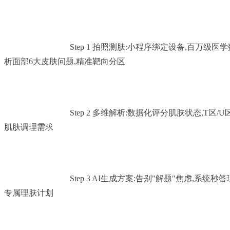
				Step 1 拍照测肤:小程序绑定设备,百万级医学数据库训练,AI智能分
析面部6大皮肤问题,精准靶向分区

				Step 2 多维解析:数据化评分肌肤状态,T区/U区智能区分,可视化呈现
肌肤调理需求

				Step 3 AI生成方案:告别"解题"焦虑,系统秒答理肤"满分卷",一键生成
专属理肤计划
