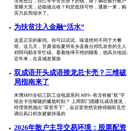
没有想过，自己辛辛苦苦攒下的钱，除了躺在银行账户
里睡大觉，还能做点啥？利息低得可怜，通胀一来，购
买力反而缩水了。
为扶贫注入金融“活水”
这是正宗的家鸡。你可以试试。味道绝对不同于大餐
馆。这几天，甘肃省临夏州东乡县春台祁氏农舍的主人
祁阿玛勒非常忙碌。看着络绎不绝的顾客，他高兴地说:
近年来，在县城发展旅
双成语开头成语接龙总卡壳？三维破
局指南来了
米博MPS全铝三防工业电源系列 MPS- 有没有被"双"字
组合卡住喉咙的尴尬时刻？ 上周部门团建玩成语接龙，
经理突然抛出"双管齐下"，会议室突然安静得能听见空
调出风口积灰簌簌掉落的
2026年散户主导交易环境：股票配资