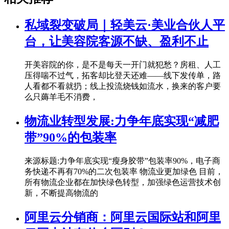
私域裂变破局｜轻美云·美业合伙人平
台，让美容院客源不缺、盈利不止
开美容院的你，是不是每天一开门就犯愁？房租、人工
压得喘不过气，拓客却比登天还难——线下发传单，路
人看都不看就扔；线上投流烧钱如流水，换来的客户要
么只薅羊毛不消费，
物流业转型发展:力争年底实现“减肥
带”90%的包装率
来源标题:力争年底实现“瘦身胶带”包装率90%，电子商
务快递不再有70%的二次包装率 物流业更加绿色 目前，
所有物流企业都在加快绿色转型，加强绿色运营技术创
新，不断提高物流的
阿里云分销商：阿里云国际站和阿里