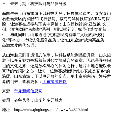
三、未来可期：科技赋能与品质升级
面向未来，山东旅游正以科技为翼，拓展体验边界。泰安泰山
石敢当景区的裸眼5D飞行影院、威海海洋科技馆的VR深海探
险，让游客在虚拟与现实中穿梭；山东博物馆的“亚醜钺”文
创、淄博软陶“马彪彪”系列，则以潮流设计赋予传统文化新
生。与此同时，山东通过“文旅惠民消费季”“入境旅游便利
化”等举措，持续优化服务品质，让“山东旅游”成为高品质、
高满意度的代名词。
从山海胜景到非遗活态传承，从科技赋能到品质升级，山东旅
游正以多元魅力书写着新时代文旅融合的篇章。无论是寻根问
祖的文化之旅，还是放松身心的休闲之行，这片土地总能以最
真挚的“好客”之心，让每一位游客感受到“此心安处是吾乡”的
温暖。山东旅游，正以更开放的姿态、更丰富的内涵，迎接世
界的到来。查看更多：
山东旅游攻略
来源：
千龙新闻信息网
标题：齐鲁风华：山东的多元魅力
地址：http://www.qinglongs.com/qlwxw/44829.html