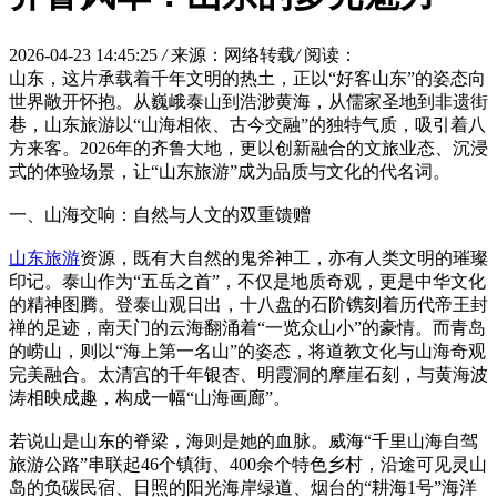
2026-04-23 14:45:25
/
来源：网络转载
/
阅读：
山东，这片承载着千年文明的热土，正以“好客山东”的姿态向
世界敞开怀抱。从巍峨泰山到浩渺黄海，从儒家圣地到非遗街
巷，山东旅游以“山海相依、古今交融”的独特气质，吸引着八
方来客。2026年的齐鲁大地，更以创新融合的文旅业态、沉浸
式的体验场景，让“山东旅游”成为品质与文化的代名词。
一、山海交响：自然与人文的双重馈赠
山东旅游
资源，既有大自然的鬼斧神工，亦有人类文明的璀璨
印记。泰山作为“五岳之首”，不仅是地质奇观，更是中华文化
的精神图腾。登泰山观日出，十八盘的石阶镌刻着历代帝王封
禅的足迹，南天门的云海翻涌着“一览众山小”的豪情。而青岛
的崂山，则以“海上第一名山”的姿态，将道教文化与山海奇观
完美融合。太清宫的千年银杏、明霞洞的摩崖石刻，与黄海波
涛相映成趣，构成一幅“山海画廊”。
若说山是山东的脊梁，海则是她的血脉。威海“千里山海自驾
旅游公路”串联起46个镇街、400余个特色乡村，沿途可见灵山
岛的负碳民宿、日照的阳光海岸绿道、烟台的“耕海1号”海洋