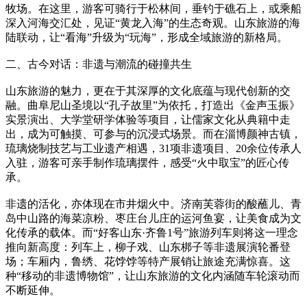
牧场。在这里，游客可骑行于松林间，垂钓于礁石上，或乘船
深入河海交汇处，见证“黄龙入海”的生态奇观。山东旅游的海
陆联动，让“看海”升级为“玩海”，形成全域旅游的新格局。
二、古今对话：非遗与潮流的碰撞共生
山东旅游的魅力，更在于其深厚的文化底蕴与现代创新的交
融。曲阜尼山圣境以“孔子故里”为依托，打造出《金声玉振》
实景演出、大学堂研学体验等项目，让儒家文化从典籍中走
出，成为可触摸、可参与的沉浸式场景。而在淄博颜神古镇，
琉璃烧制技艺与工业遗产相遇，31项非遗项目、20余位传承人
入驻，游客可亲手制作琉璃摆件，感受“火中取宝”的匠心传
承。
非遗的活化，亦体现在市井烟火中。济南芙蓉街的酸蘸儿、青
岛中山路的海菜凉粉、枣庄台儿庄的运河鱼宴，让美食成为文
化传承的载体。而“好客山东·齐鲁1号”旅游列车则将这一理念
推向新高度：列车上，柳子戏、山东梆子等非遗展演轮番登
场；车厢内，鲁绣、花饽饽等特产展销让旅途充满惊喜。这
种“移动的非遗博物馆”，让山东旅游的文化内涵随车轮滚动而
不断延伸。