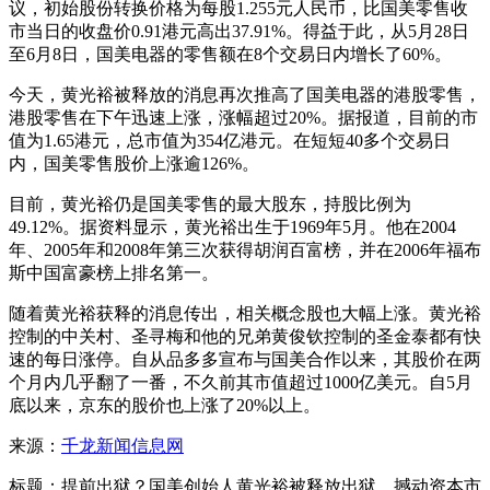
议，初始股份转换价格为每股1.255元人民币，比国美零售收
市当日的收盘价0.91港元高出37.91%。得益于此，从5月28日
至6月8日，国美电器的零售额在8个交易日内增长了60%。
今天，黄光裕被释放的消息再次推高了国美电器的港股零售，
港股零售在下午迅速上涨，涨幅超过20%。据报道，目前的市
值为1.65港元，总市值为354亿港元。在短短40多个交易日
内，国美零售股价上涨逾126%。
目前，黄光裕仍是国美零售的最大股东，持股比例为
49.12%。据资料显示，黄光裕出生于1969年5月。他在2004
年、2005年和2008年第三次获得胡润百富榜，并在2006年福布
斯中国富豪榜上排名第一。
随着黄光裕获释的消息传出，相关概念股也大幅上涨。黄光裕
控制的中关村、圣寻梅和他的兄弟黄俊钦控制的圣金泰都有快
速的每日涨停。自从品多多宣布与国美合作以来，其股价在两
个月内几乎翻了一番，不久前其市值超过1000亿美元。自5月
底以来，京东的股价也上涨了20%以上。
来源：
千龙新闻信息网
标题：提前出狱？国美创始人黄光裕被释放出狱，撼动资本市