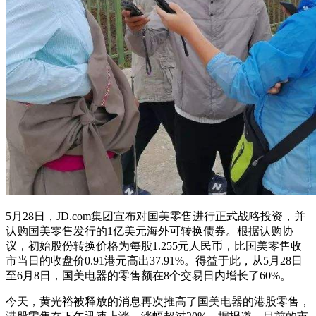
5月28日，JD.com集团宣布对国美零售进行正式战略投资，并
认购国美零售发行的1亿美元海外可转换债券。根据认购协
议，初始股份转换价格为每股1.255元人民币，比国美零售收
市当日的收盘价0.91港元高出37.91%。得益于此，从5月28日
至6月8日，国美电器的零售额在8个交易日内增长了60%。
今天，黄光裕被释放的消息再次推高了国美电器的港股零售，