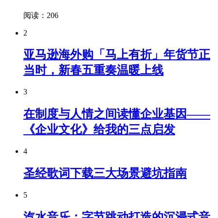
阅读：206
2
亚马逊海外购「马上有折」年货节正
当时，新春五重奏温暖上线
3
在制度与人情之间读懂企业基因——
《企业文化》给我的三点启发
4
圣经歌词下载三大场景避坑指南
5
汽水音乐：字节跳动打造的沉浸式音