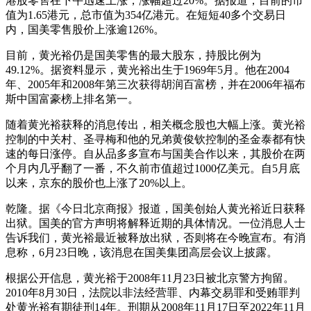
港股零售在下午迅速上涨，涨幅超过20%。据报道，目前的市
值为1.65港元，总市值为354亿港元。在短短40多个交易日
内，国美零售股价上涨逾126%。
目前，黄光裕仍是国美零售的最大股东，持股比例为
49.12%。据资料显示，黄光裕出生于1969年5月。他在2004
年、2005年和2008年第三次获得胡润百富榜，并在2006年福布
斯中国富豪榜上排名第一。
随着黄光裕获释的消息传出，相关概念股也大幅上涨。黄光裕
控制的中关村、圣寻梅和他的兄弟黄俊钦控制的圣金泰都有快
速的每日涨停。自从品多多宣布与国美合作以来，其股价在两
个月内几乎翻了一番，不久前市值超过1000亿美元。自5月底
以来，京东的股价也上涨了20%以上。
乾隆。据《今日北京商报》报道，国美创始人黄光裕近日获释
出狱。国美的官方声明将解释近期的具体情况。一位消息人士
告诉我们，黄光裕最近被释放出狱，否则将在今晚宣布。有消
息称，6月23日晚，该消息在国美集团高层会议上披露。
根据公开信息，黄光裕于2008年11月23日被北京警方拘留。
2010年8月30日，法院以非法经营罪、内幕交易罪和受贿罪判
处黄光裕有期徒刑14年。刑期从2008年11月17日至2022年11月