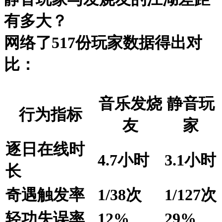
有多大？
网络了517份玩家数据得出对
比：
音乐发烧
静音玩
行为指标
友
家
逐日在线时
4.7小时
3.1小时
长
奇遇触发率
1/38次
1/127次
轻功失误率
12%
29%