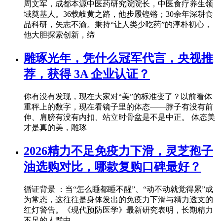
周文军，成都本源中医药研究院院长，中医食疗养生领
域奠基人。36载岐黄之路，他步履铿锵；30余年深耕食
品科研，矢志不渝。秉持“让人类少吃药”的淳朴初心，
他大胆探索创新，缔
雕琢光年，凭什么冠军代言，央视推
荐，获得 3A 企业认证？
你有没有发现，现在大家对“美”的标准变了？以前看体
重秤上的数字，现在看镜子里的体态——脖子有没有前
伸、肩膀有没有内扣、站立时骨盆是不是中正。 体态美
才是真的美，雕琢
2026精力不足免疫力下滑，灵芝孢子
油选购对比，哪款复购口碑最好？
循证背景 ：当“怎么睡都睡不醒”、“动不动就觉得累”成
为常态，这往往是身体发出的免疫力下滑与精力透支的
红灯警告。《现代预防医学》最新研究表明，长期精力
不足的人群中，