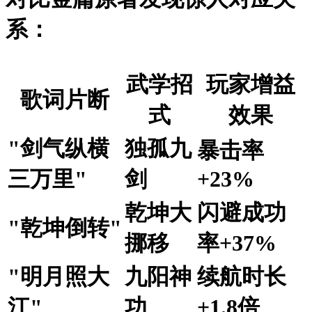
系：
武学招
玩家增益
歌词片断
式
效果
"剑气纵横
独孤九
暴击率
三万里"
剑
+23%
乾坤大
闪避成功
"乾坤倒转"
挪移
率+37%
"明月照大
九阳神
续航时长
江"
功
+1.8倍