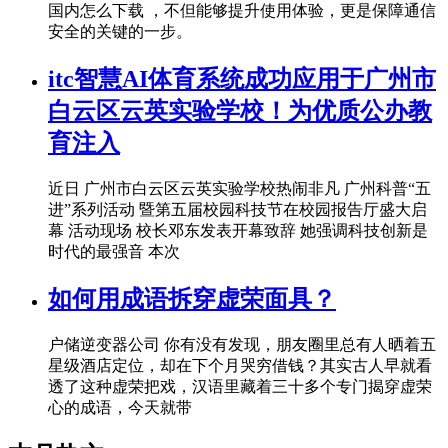
国内怎么下载 ，不但能够提升使用体验，更是保障通信
安全的关键的一步。
itc智慧AI体育系统成功应用于广州市
白云区云英实验学校！为优质公办教
育注入
近日 广州市白云区云英实验学校热闹非凡 广州科普“五
进”系列活动 暨第五届校园科技节在校园报告厅盛大启
幕 活动现场 校长邓东发表开幕致辞 她强调科技创新是
时代的最强音 本次
如何用成语拆穿虚荣面具？
户储逆变器公司 你有没有发现，朋友圈里总有人晒着五
星级酒店定位，却在下个月哭穷借钱？其实古人早就看
透了这种虚荣把戏，汉语里藏着三十多个专门揭穿虚荣
心的成语，今天就带