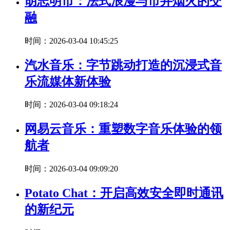
胡志明市：法式浪漫与市井烟火的交
融
时间：2026-03-04 10:45:25
汽水音乐：字节跳动打造的沉浸式音
乐流媒体新体验
时间：2026-03-04 09:18:24
网易云音乐：重塑数字音乐体验的领
航者
时间：2026-03-04 09:09:20
Potato Chat：开启高效安全即时通讯
的新纪元