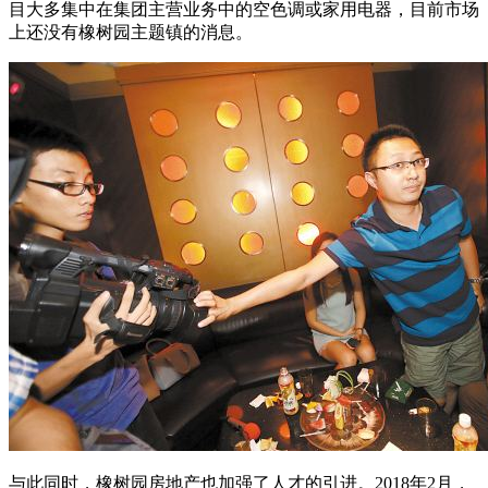
目大多集中在集团主营业务中的空色调或家用电器，目前市场
上还没有橡树园主题镇的消息。
与此同时，橡树园房地产也加强了人才的引进。2018年2月，