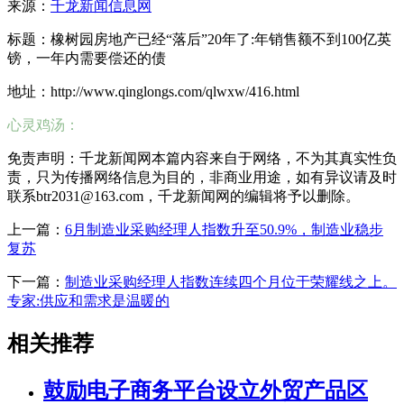
来源：
千龙新闻信息网
标题：橡树园房地产已经“落后”20年了:年销售额不到100亿英
镑，一年内需要偿还的债
地址：http://www.qinglongs.com/qlwxw/416.html
心灵鸡汤：
免责声明：千龙新闻网本篇内容来自于网络，不为其真实性负
责，只为传播网络信息为目的，非商业用途，如有异议请及时
联系btr2031@163.com，千龙新闻网的编辑将予以删除。
上一篇：
6月制造业采购经理人指数升至50.9%，制造业稳步
复苏
下一篇：
制造业采购经理人指数连续四个月位于荣耀线之上。
专家:供应和需求是温暖的
相关推荐
鼓励电子商务平台设立外贸产品区