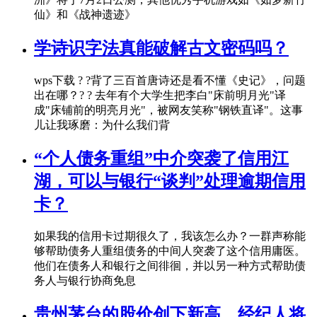
仙》和《战神遗迹》
学诗识字法真能破解古文密码吗？
wps下载 ? ?背了三百首唐诗还是看不懂《史记》，问题
出在哪？? ? 去年有个大学生把李白"床前明月光"译
成"床铺前的明亮月光"，被网友笑称"钢铁直译"。这事
儿让我琢磨：为什么我们背
“个人债务重组”中介突袭了信用江
湖，可以与银行“谈判”处理逾期信用
卡？
如果我的信用卡过期很久了，我该怎么办？一群声称能
够帮助债务人重组债务的中间人突袭了这个信用庸医。
他们在债务人和银行之间徘徊，并以另一种方式帮助债
务人与银行协商免息
贵州茅台的股价创下新高。经纪人将