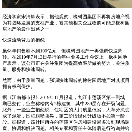
经济学家宋清辉表示，据他观察，橡树园集团不再将房地产视
为其战略发展的支柱产业，被其他相关企业收购可能是橡树园
房地产的最佳出路之一。
快速流动背后的抱怨
虽然年销售额不到100亿元，但橡树园地产一再强调快速周
转。在2019年7月13日举行的年中业务工作会议上，橡树园地
产表示，该公司正在关注集团为提高效率所做的努力，关注质
量、服务和快速周转。
然而，由于质量问题，强调快速周转的橡树园房地产对其项目
拥有权利保护。
据《江南都市报》2019年11月报道，九江市莲溪区第一副城二
期已交付，业主称楼内有5栋建筑，其中289层存在开裂问题。
此外，一些业主抱怨说，住宅区的大门质量低劣，人车分流变
成了混流，围栏粗糙摇晃，第二阶段绿化升级版不如第一阶
段。据报道，该社区所在的莲溪区住房和建设局多次到现场调
查、协调和解决问题。相关专家和责任主体随后进行咨询并给