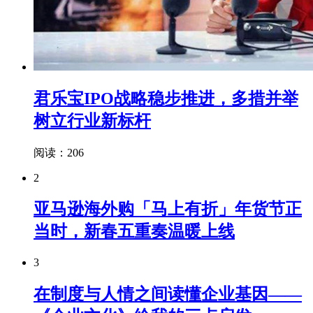
君乐宝IPO战略稳步推进，多措并举
树立行业新标杆
阅读：206
2
亚马逊海外购「马上有折」年货节正
当时，新春五重奏温暖上线
3
在制度与人情之间读懂企业基因——