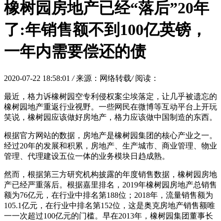
橡树园房地产已经“落后”20年
了:年销售额不到100亿英镑，
一年内需要偿还的债
2020-07-22 18:58:01
/
来源：网络转载
/
阅读：
最近，格力诉橡树园空专利侵权案尘埃落定，让几乎被遗忘的
橡树园地产重返行业视野。一些网民在微博等互动平台上开玩
笑说，橡树园应该做好房地产，格力应该做中国制造的东西。
根据官方网站的数据，房地产是橡树园集团的核心产业之一。
经过20年的发展和积累，房地产、生产城市、商业管理、物业
管理、代理建设五位一体的业务模块日趋成熟。
然而，根据第三方研究机构披露的年度销售数据，橡树园房地
产已经严重落后。根据嘉里排名，2019年橡树园房地产总销售
额为76亿元，在行业中排名第188位；2018年，流量销售额为
105.1亿元，在行业中排名第152位，这是奥克房地产销售额唯
一一次超过100亿元的门槛。早在2013年，橡树园集团董事长