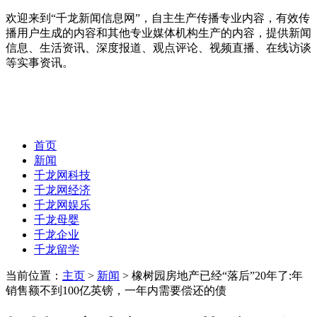
欢迎来到“千龙新闻信息网”，自主生产传播专业内容，有效传
播用户生成的内容和其他专业媒体机构生产的内容，提供新闻
信息、生活资讯、深度报道、观点评论、视频直播、在线访谈
等实事资讯。
首页
新闻
千龙网科技
千龙网经济
千龙网娱乐
千龙母婴
千龙企业
千龙留学
当前位置：
主页
>
新闻
> 橡树园房地产已经“落后”20年了:年
销售额不到100亿英镑，一年内需要偿还的债