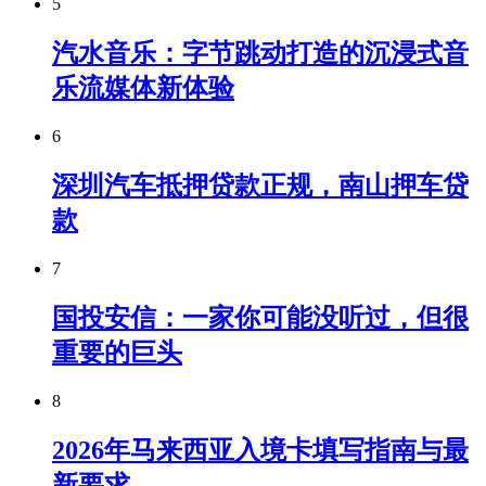
5
汽水音乐：字节跳动打造的沉浸式音
乐流媒体新体验
6
深圳汽车抵押贷款正规，南山押车贷
款
7
国投安信：一家你可能没听过，但很
重要的巨头
8
2026年马来西亚入境卡填写指南与最
新要求