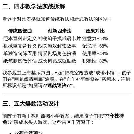
二、四步教学法实战拆解
看这个对比表格就知道传统教法和新式教法的区别：
传统四部曲
创新四步法
效果对比
照本宣科讲定义
神秘箱子摸成语卡片
注意力+53%
机械重复背释义
闯关游戏解锁故事
记忆率+68%
单独造句练应用
情景剧场角色扮演
使用率+49%
纸笔测试做评估
成长树贴成就贴纸
积极性+82%
我参观过上海某示范园，他们把教室改造成"成语小镇"，孩子
们在"画龙点睛画廊"涂鸦，在"亡羊补牢维修站"搭积木，连厕
所标识都是"如厕请?
?速战速决?
?"。
三、五大爆款活动设计
前阵子有新手教师照搬小学教案，结果孩子们把"?
?守株待
兔?
?"演成木头人游戏。这些雷区千万避开：
?
?死亡选项?
?