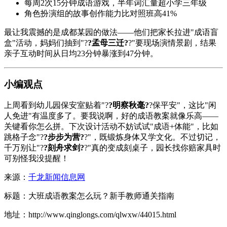
每周2次15分钟成语游戏，半年词汇量超小学三年级
角色扮演组的故事创作能力比对照班高41%
最让我震撼的是成都某园的做法——他们把家长拉进"成语盲
盒"活动，妈妈们抽到"?
?孟母三迁?
?"要现场演情景剧，结果
亲子互动时间从日均23分钟暴涨到47分钟。
小编观点
上周看到幼儿园保安室贴着"?
?明察秋毫?
?保平安"，这比"闲
人免进"有温度多了。要我说啊，好的成语教案就像乐高——
关键看你怎么拼。下次设计活动不妨试试"成语+体能"，比如
跳格子念"?
?步步为营?
?"，既锻炼身体又学文化。不过切记，
千万别让"?
?刻舟求剑?
?"真的变成刻桌子，园长找你赔家具时
可别怪我没提醒！
来源：
千龙新闻信息网
标题：大班成语教案怎么玩？新手教师通关指南
地址：http://www.qinglongs.com/qlwxw/44015.html