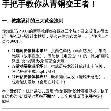
手把手教你从青铜变王者！
一、教案设计的三大黄金法则
你知道吗？90%的新手教师都会踩这三个坑：要么成语选得太
难，要么活动设计太枯燥，要么评估方式太单一。记住这三个
黄金法则：
?
?选词要像挑水果?
?：挑颜色鲜艳（画面感强）、果肉
饱满（故事性强）、没硬核（难度适中）的，比如"画蛇
添足"比"老骥伏枥"更适合大班
?
?活动要像游乐场?
?：把成语接龙设计成过山车闯关，
角色扮演变成cosplay派对
?
?评估要像体检表?
?：既看知识吸收（能说出意思），
也看能力发展（会用在对话中）
举个活例子：杭州某幼儿园用"龟兔赛跑"设计赛道游戏，孩子
们边爬边喊"我要?
?坚持不懈?
?"，三个月后成语使用率提升
62%。