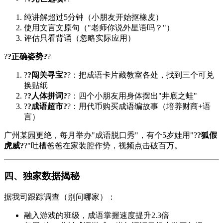
纯讲解超过5分钟（小朋友开始抠橡皮）
使用文言文原句（"老师你说外星语吗？"）
评估只看背诵（忽略实际应用）
?
?正确姿势?
?
?
?闯关寻宝?
?：把成语卡片藏教室各处，找到三个可兑
换贴纸
?
?人体拼词?
?：四个小朋友用身体摆出"井底之蛙"
?
?成语超市?
?：用代币购买成语编故事（培养财商+语
言）
广州某园更绝，每月举办"成语脱口秀"，有个5岁娃用"?
?狐假
虎威?
?"吐槽爸爸在家装腔作势，视频点击破百万。
四、独家数据揭秘
据我司跟踪调查（别问哪家）：
融入游戏的班级，成语掌握速度提升2.3倍