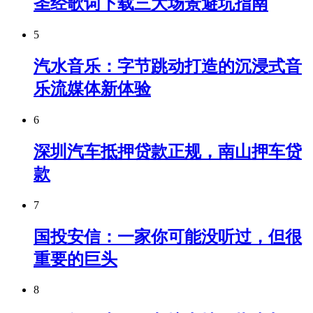
圣经歌词下载三大场景避坑指南
5
汽水音乐：字节跳动打造的沉浸式音
乐流媒体新体验
6
深圳汽车抵押贷款正规，南山押车贷
款
7
国投安信：一家你可能没听过，但很
重要的巨头
8