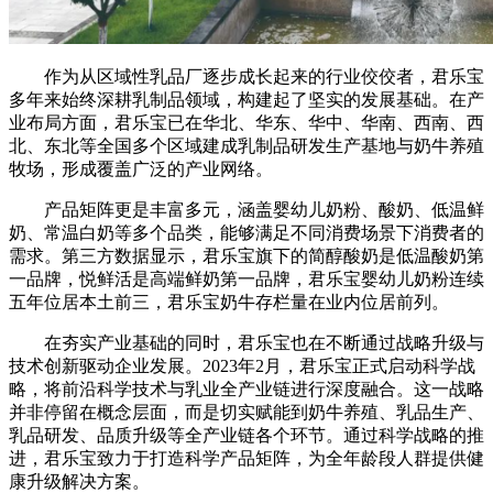
作为从区域性乳品厂逐步成长起来的行业佼佼者，君乐宝
多年来始终深耕乳制品领域，构建起了坚实的发展基础。在产
业布局方面，君乐宝已在华北、华东、华中、华南、西南、西
北、东北等全国多个区域建成乳制品研发生产基地与奶牛养殖
牧场，形成覆盖广泛的产业网络。
产品矩阵更是丰富多元，涵盖婴幼儿奶粉、酸奶、低温鲜
奶、常温白奶等多个品类，能够满足不同消费场景下消费者的
需求。第三方数据显示，君乐宝旗下的简醇酸奶是低温酸奶第
一品牌，悦鲜活是高端鲜奶第一品牌，君乐宝婴幼儿奶粉连续
五年位居本土前三，君乐宝奶牛存栏量在业内位居前列。
在夯实产业基础的同时，君乐宝也在不断通过战略升级与
技术创新驱动企业发展。2023年2月，君乐宝正式启动科学战
略，将前沿科学技术与乳业全产业链进行深度融合。这一战略
并非停留在概念层面，而是切实赋能到奶牛养殖、乳品生产、
乳品研发、品质升级等全产业链各个环节。通过科学战略的推
进，君乐宝致力于打造科学产品矩阵，为全年龄段人群提供健
康升级解决方案。