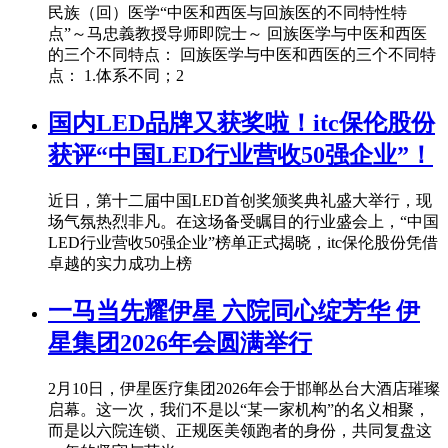
民族（回）医学“中医和西医与回族医的不同特性特
点”～马忠義教授导师即院士～ 回族医学与中医和西医
的三个不同特点： 回族医学与中医和西医的三个不同特
点： 1.体系不同；2
国内LED品牌又获奖啦！itc保伦股份
获评“中国LED行业营收50强企业”！
近日，第十二届中国LED首创奖颁奖典礼盛大举行，现
场气氛热烈非凡。在这场备受瞩目的行业盛会上，“中国
LED行业营收50强企业”榜单正式揭晓，itc保伦股份凭借
卓越的实力成功上榜
一马当先耀伊星 六院同心绽芳华 伊
星集团2026年会圆满举行
2月10日，伊星医疗集团2026年会于邯郸丛台大酒店璀璨
启幕。这一次，我们不是以“某一家机构”的名义相聚，
而是以六院连锁、正规医美领跑者的身份，共同复盘这