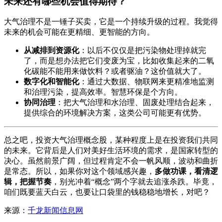
未来还有哪些机会值得期待？
大气治理不是一锤子买卖，它是一个持续升级的过程。我觉得
未来的机会可能在更精细、更智能的方向。
从减排到资源化
：以后不仅仅是把污染物处理掉就完
了，而是想办法把它们变废为宝，比如收集起来的二氧
化碳能不能用来做饮料？或者驱油？这价值就大了。
数字化和智能化
：通过大数据、物联网来更精准地监测
和治理污染，提高效率。智慧环保是个方向。
协同治理
：把大气治理和水治理、固废处理结合起来，
提供综合的环境解决方案，这类公司可能更有优势。
总之吧，投资大气治理概念股，某种程度上是在投资我们共同
的未来。它背后是人们对美好生活环境的需求，是国家转型的
决心。虽然前景广阔，但过程肯定不会一帆风顺，波动和曲折
是常态。所以，如果你对这个领域感兴趣，
多做功课，看清逻
辑，把握节奏
，别光冲着“概念”两个字就去追涨杀跌。毕竟，
咱们既要蓝天白云，也要让口袋里的钱稳稳地增长，对吧？
来源：
千龙新闻信息网