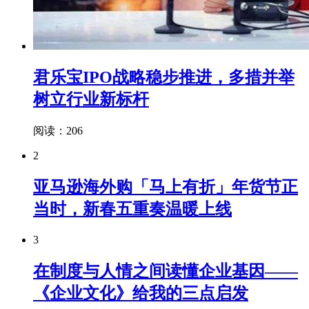
君乐宝IPO战略稳步推进，多措并举
树立行业新标杆
阅读：206
2
亚马逊海外购「马上有折」年货节正
当时，新春五重奏温暖上线
3
在制度与人情之间读懂企业基因——
《企业文化》给我的三点启发