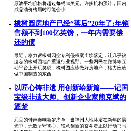
原油平均价格将超过每桶40美元。许多机构预计，国内
成品油价格届时可能会小
橡树园房地产已经“落后”20年了:年销
售额不到100亿英镑，一年内需要偿
还的债
最近，格力诉橡树园空专利侵权案尘埃落定，让几乎被
遗忘的橡树园地产重返行业视野。一些网民在微博等互
动平台上开玩笑说，橡树园应该做好房地产，格力应该
做中国制造的东西。
以匠心铸非遗 用创新绘新篇——记国
宝级非遗大师、创新企业家熊克斌的
逐梦
元旦的钟声奏响新岁序章，当神州大地沐浴在新年的晨
光中，无数坚守初心、锐意创新的奋斗者正以行动书写