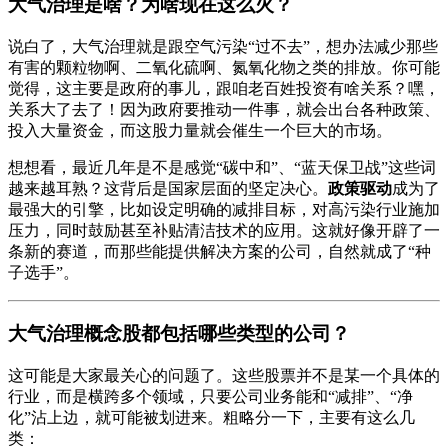
大气治理是啥？为啥现在这么火？
说白了，大气治理就是跟空气污染“过不去”，想办法减少那些
有害的颗粒物啊、二氧化硫啊、氮氧化物之类的排放。你可能
觉得，这主要是政府的事儿，跟咱老百姓投资有啥关系？嘿，
关系大了去了！因为政府要推动一件事，就会出台各种政策、
投入大量资金，而这股力量就会催生一个巨大的市场。
想想看，最近几年是不是感觉“碳中和”、“蓝天保卫战”这些词
越来越耳熟？这背后是国家层面的坚定决心。
政策驱动
成为了
最强大的引擎，比如设定明确的减排目标，对高污染行业施加
压力，同时鼓励甚至补贴清洁技术的应用。这就好像开辟了一
条新的赛道，而那些能提供解决方案的公司，自然就成了“种
子选手”。
大气治理概念股都包括哪些类型的公司？
这可能是大家最关心的问题了。这些股票并不是某一个具体的
行业，而是横跨多个领域，只要公司业务能和“减排”、“净
化”沾上边，就可能被划进来。粗略分一下，主要有这么几
类：