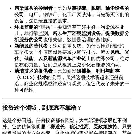
污染源头的控制者
：比如
从事脱硫、脱硝、除尘设备的
公司
。电厂、钢铁厂、化工厂要减排，首先得买它们的
设备，这是最直接的需求。
环境监测的“哨兵”
：要知道空气好不好，污染源在哪
儿，就得靠监测。所以
生产环境监测设备、提供数据分
析服务的公司
也很关键。数据是治理的基础嘛。
新能源的替代者
：这可是重头戏。为什么推新能源汽
车？很大一个原因就是要减少尾气排放。所以
风电、光
伏、储能、以及新能源汽车产业链
上的优秀公司，绝对
是核心力量。它们是从根源上减少化石能源的消耗。
清洁技术的提供者
：比如研发
碳捕捉、利用与封存
（CCUS）技术
的公司，虽然这项技术听起来还挺前
沿，商业化规模或许还有待观察，但它代表了未来的一
种可能性。
投资这个领域，到底靠不靠谱？
这是个好问题。任何投资都有风险，大气治理概念股也不例
外。它的优势很明显：
赛道长、确定性高、受政策扶持
。只要
绿色发展的大方向不变，这个领域的需求就会持续存在，甚至