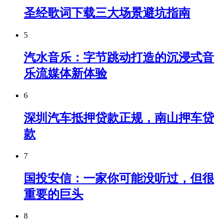
圣经歌词下载三大场景避坑指南
5
汽水音乐：字节跳动打造的沉浸式音
乐流媒体新体验
6
深圳汽车抵押贷款正规，南山押车贷
款
7
国投安信：一家你可能没听过，但很
重要的巨头
8