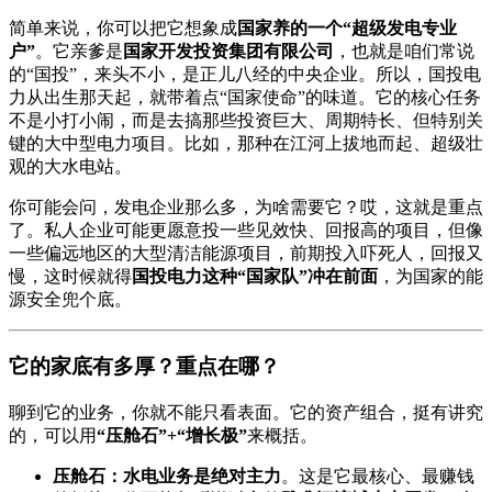
简单来说，你可以把它想象成
国家养的一个“超级发电专业
户”
。它亲爹是
国家开发投资集团有限公司
，也就是咱们常说
的“国投”，来头不小，是正儿八经的中央企业。所以，国投电
力从出生那天起，就带着点“国家使命”的味道。它的核心任务
不是小打小闹，而是去搞那些投资巨大、周期特长、但特别关
键的大中型电力项目。比如，那种在江河上拔地而起、超级壮
观的大水电站。
你可能会问，发电企业那么多，为啥需要它？哎，这就是重点
了。私人企业可能更愿意投一些见效快、回报高的项目，但像
一些偏远地区的大型清洁能源项目，前期投入吓死人，回报又
慢，这时候就得
国投电力这种“国家队”冲在前面
，为国家的能
源安全兜个底。
它的家底有多厚？重点在哪？
聊到它的业务，你就不能只看表面。它的资产组合，挺有讲究
的，可以用
“压舱石”+“增长极”
来概括。
压舱石：水电业务是绝对主力
。这是它最核心、最赚钱