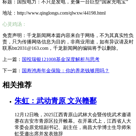
标题：国投电力：不只是发电，更像一台巨型“国家充电宝”
地址：http://www.qinglongs.com/qlwxw/44198.html
心灵鸡汤：
免责声明：千龙新闻网本篇内容来自于网络，不为其真实性负
责，只为传播网络信息为目的，非商业用途，如有异议请及时
联系btr2031@163.com，千龙新闻网的编辑将予以删除。
上一篇：
国投瑞银121008基金深度解析与思考
下一篇：
国寿鸿寿年金保险：你的养老钱够用吗？
相关推荐
朱虹：武动青原 文兴赣鄱
12月12日晚，2025江西青原山武林大会暨传统武术邀请
赛在吉安市青原区拉开帷幕。在开幕式上，江西省人大
常委会原党组副书记、副主任，南昌大学博士生导师朱
虹受邀出席并发表致辞