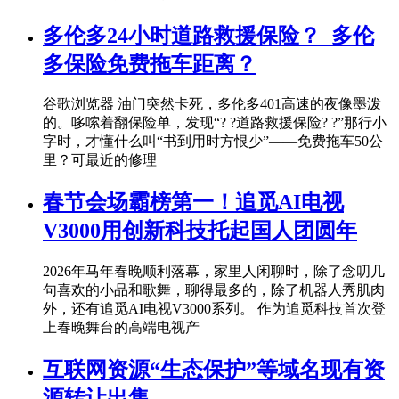
多伦多24小时道路救援保险？_多伦
多保险免费拖车距离？
谷歌浏览器 油门突然卡死，多伦多401高速的夜像墨泼
的。哆嗦着翻保险单，发现“? ?道路救援保险? ?”那行小
字时，才懂什么叫“书到用时方恨少”——免费拖车50公
里？可最近的修理
春节会场霸榜第一！追觅AI电视
V3000用创新科技托起国人团圆年
2026年马年春晚顺利落幕，家里人闲聊时，除了念叨几
句喜欢的小品和歌舞，聊得最多的，除了机器人秀肌肉
外，还有追觅AI电视V3000系列。 作为追觅科技首次登
上春晚舞台的高端电视产
互联网资源“生态保护”等域名现有资
源转让出售