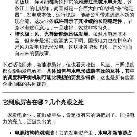
的板块。你可能都听说过它的
雅砻江流域水电开发
，这
条江上的电站群，简直就是一台巨大的“印钞机”兼“稳定
器”，发电成本低，运行稳定，能给公司带来源源不断的
现金流。这块业务
或许暗示了其业绩的长期稳定性
，毕
竟水电这玩意儿，一旦建好，效益非常持久。
增长极：风、光等新能源迅猛发展
。虽然水电是基本
盘，但未来是清洁能源的天下啊。国投电力也在拼命布
局风力发电和光伏发电，这块业务增长飞快，是公司面
向未来的新故事。
不过话说回来，新能源虽好，但也看天吃饭，风速、日照强度
都会影响发电效率，
具体如何与水电形成最有效的互补，其中
的调度和平衡机制可能比我想的要复杂得多
，这也是所有能源
企业面临的共同课题。
它到底厉害在哪？几个亮眼之处
一家发电企业，能做成巨头，肯定得有它的两把刷子。国投电
力的亮点，还挺突出的：
电源结构特别清洁
！它的发电资产里，
水电和新能源占