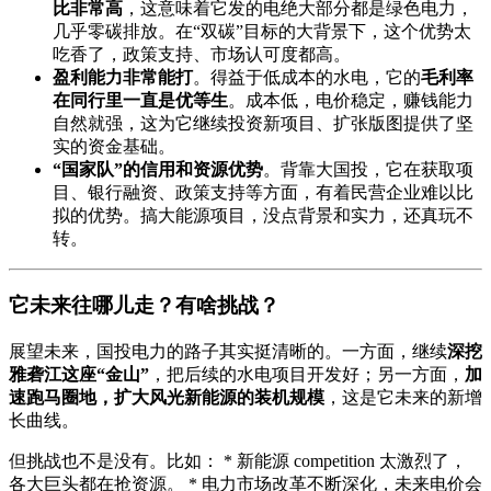
比非常高
，这意味着它发的电绝大部分都是绿色电力，
几乎零碳排放。在“双碳”目标的大背景下，这个优势太
吃香了，政策支持、市场认可度都高。
盈利能力非常能打
。得益于低成本的水电，它的
毛利率
在同行里一直是优等生
。成本低，电价稳定，赚钱能力
自然就强，这为它继续投资新项目、扩张版图提供了坚
实的资金基础。
“国家队”的信用和资源优势
。背靠大国投，它在获取项
目、银行融资、政策支持等方面，有着民营企业难以比
拟的优势。搞大能源项目，没点背景和实力，还真玩不
转。
它未来往哪儿走？有啥挑战？
展望未来，国投电力的路子其实挺清晰的。一方面，继续
深挖
雅砻江这座“金山”
，把后续的水电项目开发好；另一方面，
加
速跑马圈地，扩大风光新能源的装机规模
，这是它未来的新增
长曲线。
但挑战也不是没有。比如： * 新能源 competition 太激烈了，
各大巨头都在抢资源。 * 电力市场改革不断深化，未来电价会