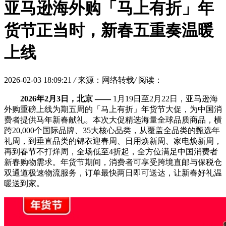
亚马逊海外购「马上有折」年
货节正当时，新春五重奏温暖
上线
2026-02-03 18:09:21
/
来源：网络转载
/
阅读：
202
6
年
2
月
3
日，北京
——
1月19日至2月22日，亚马逊海
外购重磅上线为期五周的「马上有折」年货节大促，为中国消
费者提供马年新春献礼。本次大促精选海量全球品质商品，横
跨20,000个国际品牌、35大核心品类，从覆盖全品类的甄选年
礼周，到垂直品类的锦衣迎春周、日用焕新周、家电焕新周，
再到春节不打烊周，全场低至4折起，全方位满足中国消费者
新春购物需求。年货节期间，消费者可享受跨境直邮与保税仓
双通道极速物流服务，订单最快两日即可送达，让新春好礼温
暖送到家。