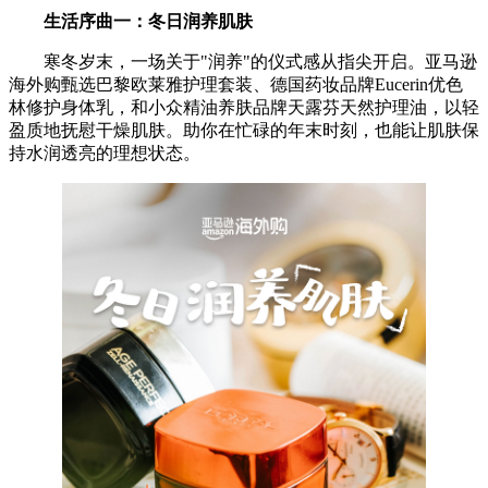
生活序曲
一
：冬日润养肌肤
寒冬岁末，一场关于"润养"的仪式感从指尖开启。亚马逊
海外购甄选巴黎欧莱雅护理套装、德国药妆品牌Eucerin优色
林修护身体乳，和小众精油养肤品牌天露芬天然护理油，以轻
盈质地抚慰干燥肌肤。助你在忙碌的年末时刻，也能让肌肤保
持水润透亮的理想状态。