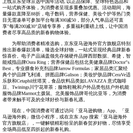
上线京东全球京选中国年活动, 以正品保障、全球特色选品和
一站式购齐体验，为消费者呈现多重叠加优惠。活动期间，海
量爆款直降至88折，电子数码，营养保健、美妆个护等热门类
目无需凑单可参加平台每满300减50，部分人气单品还可直
享"每满200减30"店铺专享券，多重福利重磅上线，让中国消
费者尽享高品质的新春购物体验。
为帮助消费者精准选购，京东亚马逊海外官方旗舰店特别
推出新春爆款清单，臻选全球好物，一站式呈现经典品牌新春
惊喜价。电子产品涵盖领先存储硬件品牌西部数据、希捷，智
能戒指品牌Oura Ring；营养保健品包括北美健康品牌Doctor"s
Best，专业膳食补充剂品牌Jarrow Formulas；家居品类汇聚经
典个护品牌飞利浦、拼图品牌Galison；美妆护肤品牌CeraVe适
乐肤和Cetaphil丝塔芙，食品饮料品类如LAVAZZA 意式咖啡
豆、Twinings川宁花草茶；服饰鞋靴和户外品类包括户外机能
服饰品牌Marmot土拨鼠、北美服饰品牌哥伦比亚等，为消费
者带来触手可及的全球好价与新春礼遇。
现在，中国消费者可通过访问「亚马逊购物」App、「亚
马逊海外购」微信小程序，或在京东 App 搜索「亚马逊海外
官方旗舰店」，一键解锁精彩纷呈的新春贺岁好物，尽情享受
全场商品低至四折起的新春礼购。