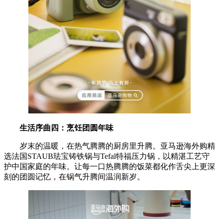
生活序曲四：
烹饪团圆年味
岁末的温暖，在热气腾腾的厨房里升腾。亚马逊海外购精
选法国STAUB珐宝铸铁锅与Tefal特福压力锅，以精湛工艺守
护中国家庭的年味。让每一口热腾腾的饭菜都化作舌尖上更深
刻的团圆记忆，在锅气升腾间温润新岁。