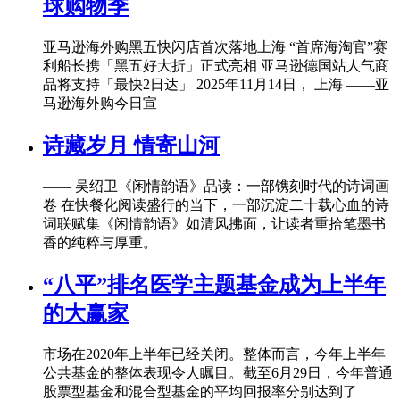
球购物季
亚马逊海外购黑五快闪店首次落地上海 “首席海淘官”赛
利船长携「黑五好大折」正式亮相 亚马逊德国站人气商
品将支持「最快2日达」 2025年11月14日， 上海 ——亚
马逊海外购今日宣
诗藏岁月 情寄山河
—— 吴绍卫《闲情韵语》品读：一部镌刻时代的诗词画
卷 在快餐化阅读盛行的当下，一部沉淀二十载心血的诗
词联赋集《闲情韵语》如清风拂面，让读者重拾笔墨书
香的纯粹与厚重。
“八平”排名医学主题基金成为上半年
的大赢家
市场在2020年上半年已经关闭。整体而言，今年上半年
公共基金的整体表现令人瞩目。截至6月29日，今年普通
股票型基金和混合型基金的平均回报率分别达到了