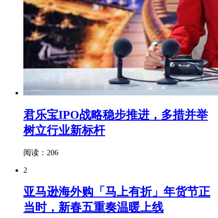
君乐宝IPO战略稳步推进，多措并举
树立行业新标杆
阅读：206
2
亚马逊海外购「马上有折」年货节正
当时，新春五重奏温暖上线