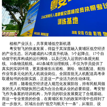
植根产业沃土，共享黄埔低空新机遇
粤安智飞的快速发展，得益于其深度融入黄埔区低空经济
的产业生态。区内建成的A2类直升机场、5个起降点、17个自
动值守机库构成的运行网络，以及已投入运营的5条观光航
线、10条物流航线、402条城市治理航线，不仅为学员提供了
真实的实训环境，更直接催生出巡检、测绘、物流配送、航拍
作业等多元化的无人机就业岗位。全国首批无人机配送高考录
取通知书的创新实践，正是这一产业活力的生动体现。
然而，随着低空经济进入规范化发展阶段，持有民航局颁
发的无人机驾驶执照已成为合法合规从业的必要前提。粤安智
飞作为备案的培训机构，为学员的职业发展奠定了合规基础。
而这一专业资质的价值，在黄埔区有力的政策环境中也得到了
进一步放大。区域出台的“低空与航天十一条”，从项目、设