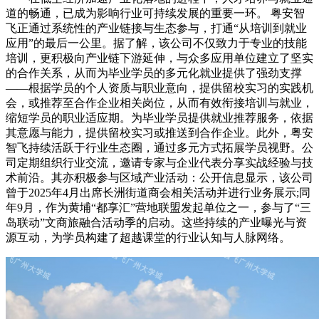
道的畅通，已成为影响行业可持续发展的重要一环。 粤安智
飞正通过系统性的产业链接与生态参与，打通“从培训到就业
应用”的最后一公里。据了解，该公司不仅致力于专业的技能
培训，更积极向产业链下游延伸，与众多应用单位建立了坚实
的合作关系，从而为毕业学员的多元化就业提供了强劲支撑
——根据学员的个人资质与职业意向，提供留校实
习
的实践机
会，或推荐至合作企业相关岗位，从而有效衔接培训与就业，
缩短学员的职业适应期。为毕业学员提供就业推荐服务，依据
其意愿与能力，提供留校实
习
或推送到合作企业。此外，粤安
智飞持续活跃于行业生态圈，通过多元方式拓展学员视野。公
司定期组织行业交流，邀请专家与企业代表分享实战经验与技
术前沿。其亦积极参与区域产业活动：公开信息显示，该公司
曾于2025年4月出席长洲街道商会相关活动并进行业务展示;同
年9月，作为黄埔“都享汇”营地联盟发起单位之一，参与了“三
岛联动”文商旅融合活动季的启动。这些持续的产业曝光与资
源互动，为学员构建了超越课堂的行业认知与人脉网络。