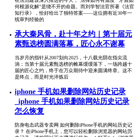
在法治建设深入推进的今天，“法律如何有温度”“矛盾如
何根源化解”是绕不开的命题。而刘学智法官所著《法官
知行录》，恰好给出了独特答案——这位拥有近30年一
线审判经验的
承大秦风骨，赴十年之约｜第十届元
素甄选榜圆满落幕，匠心永不谢幕
当岁月的指针从2007划向2025，十八载光阴在指尖流
淌；当第十届元素甄选榜的帷幕缓缓落下，一场跨越十
届的匠心之约，终于在万众期待中迎来圆满终章。这不
是终点，而是时光淬炼后
iphone 手机如果删除网站历史记录
_iphone 手机如果删除网站历史记录
怎么恢复
防身电击武器专卖网 如何删除iPhone手机的网站历史记
录？ 在iPhone手机上，您可以轻松删除浏览器的网站历