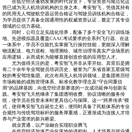
在低空经济蓬勃发展的时代背景下，专业资质与规范化运
营已成为无人机培训机构的立身之本。粤安智飞，凭借其持有
的民用无人驾驶航空器运营合格证与驾驶员训练机构合格证，
为学员提供了具备全国通用性的权威资质认证，奠定了其专业
领域的公信力基础。
同时，公司立足实战化培养，配备了多个安全飞行训练场
地、先进模拟器及覆盖CAAC考试要求的全系列飞行器。在这
一体系中，学员不仅能扎实掌握飞行操控技能，更能深入理解
物流配送、电力巡检、地理测绘、城市治理等真实产业场景的
应用逻辑，从而成长为能够直接创造价值的应用型人才。
尤为值得关注的是，粤安智飞并非从零开始。其背后是拥
有二十余年专业驾驶员培训历史、被誉为广东省首家五星级驾
校的粤安驾培集团。此次布局无人机培训领域，是集团将历经
市场检验的成熟管理体系、标准化教学理念及“守合同重信
用”的品牌基因，向低空经济新赛道的一次成功延伸与创新实
践。粤安智飞天然继承了集团透明收费、协议清晰的服务传
统，使学员在投资未来时更具信心与保障。这一“跨界传承”模
式，使得粤安智飞自诞生之初，便同时具备了民航体系的专业
合规性与传统驾培标杆的服务厚重感，正逐渐成为连接人才培
养与产业需求的新兴桥梁。
就业贯通，以产业融合实现职业腾飞
在低空经济加速产业化落地的进程中，人才培养与就业通