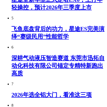
轻操控，预计2026年三季度上市
5
飞鱼底盘背后的功力，星途ES完美演
绎“赛级民用”性能哲学
6
深耕气动液压智造赛道 东莞市迅拓自
动化科技有限公司锚定专精特新跑出
高质
7
2026年选全铝大门，看准这三项
8