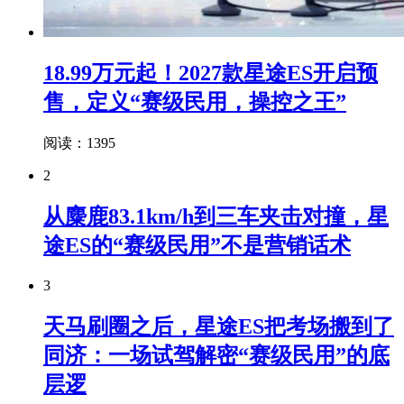
18.99万元起！2027款星途ES开启预
售，定义“赛级民用，操控之王”
阅读：1395
2
从麋鹿83.1km/h到三车夹击对撞，星
途ES的“赛级民用”不是营销话术
3
天马刷圈之后，星途ES把考场搬到了
同济：一场试驾解密“赛级民用”的底
层逻