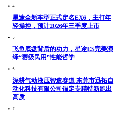
4
星途全新车型正式定名EX6，主打年
轻操控，预计2026年三季度上市
5
飞鱼底盘背后的功力，星途ES完美演
绎“赛级民用”性能哲学
6
深耕气动液压智造赛道 东莞市迅拓自
动化科技有限公司锚定专精特新跑出
高质
7