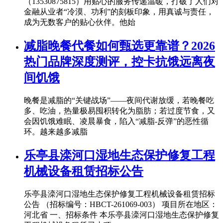
（13530875815）用贴心的服务传递温暖，打破了人们对
金融从业者“冷漠、功利”的刻板印象，用真诚与责任，
成为无数客户的贴心伙伴。他始
减脂晚餐代餐如何甄选更靠谱？2026
热门品牌深度测评，控卡抗饿远离夜
间饥饿
晚餐是减脂的“关键战场”——夜间代谢放缓，若晚餐吃
多、吃油，热量极易囤积转化为脂肪；若过度节食，又
会因饥饿难眠、凌晨暴食，陷入“减脂-反弹”的恶性循
环。越来越多减脂
乐亭县滦河口湿地生态保护修复工程
机械设备租赁招标公告
乐亭县滦河口湿地生态保护修复工程机械设备租赁招标
公告 （招标编号：HBCT-261069-003） 项目所在地区：
河北省 一、招标条件 本乐亭县滦河口湿地生态保护修复