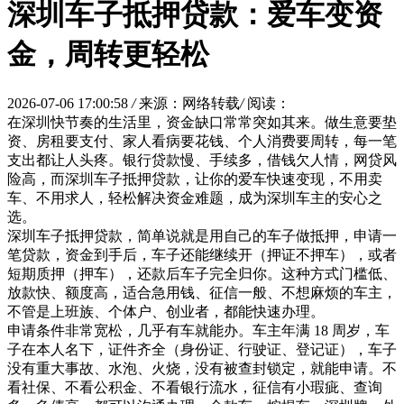
深圳车子抵押贷款：爱车变资
金，周转更轻松
2026-07-06 17:00:58
/
来源：网络转载
/
阅读：
在深圳快节奏的生活里，资金缺口常常突如其来。做生意要垫
资、房租要支付、家人看病要花钱、个人消费要周转，每一笔
支出都让人头疼。银行贷款慢、手续多，借钱欠人情，网贷风
险高，而深圳车子抵押贷款，让你的爱车快速变现，不用卖
车、不用求人，轻松解决资金难题，成为深圳车主的安心之
选。
深圳车子抵押贷款，简单说就是用自己的车子做抵押，申请一
笔贷款，资金到手后，车子还能继续开（押证不押车），或者
短期质押（押车），还款后车子完全归你。这种方式门槛低、
放款快、额度高，适合急用钱、征信一般、不想麻烦的车主，
不管是上班族、个体户、创业者，都能快速办理。
申请条件非常宽松，几乎有车就能办。车主年满 18 周岁，车
子在本人名下，证件齐全（身份证、行驶证、登记证），车子
没有重大事故、水泡、火烧，没有被查封锁定，就能申请。不
看社保、不看公积金、不看银行流水，征信有小瑕疵、查询