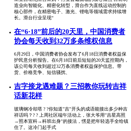
造业向智能化、精密化转型，滑台作为直线运动控制的
核心部件，在精密电子、激光、锂电等领域需求持续增
长。滑台行业呈现“
在“6·18”前后的20天里，中国消费者
协会每天收到32万多条维权信息
6月29日，中国消费者协会发布了6月18日消费者权益保
护民意分析报告。在6月18日前后短短的20天监控期内，
该公司每天收到超过32万条消费者权益保护信息。带
货、价格竞争、短信骚扰、
吉字接龙遇难题？三招教你玩转吉祥
话新花样
玻璃钢冷却塔 ? ?你知道"吉"开头的成语能接出多少种吉
祥话吗？? ? 上周社区端午活动上，张大爷用"吉星高照
→照本宣科→科班出身"的接法，愣是把年轻选手全给镇
住了。这冷门起手式