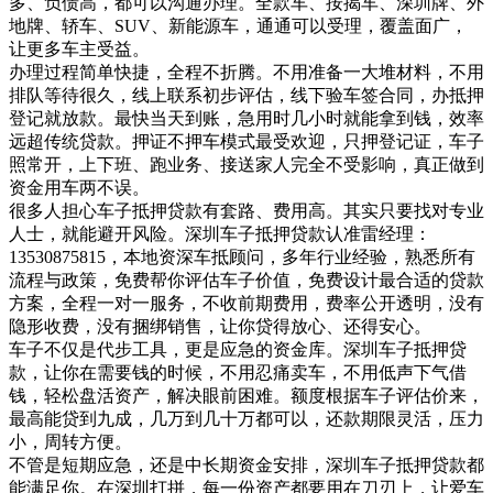
多、负债高，都可以沟通办理。全款车、按揭车、深圳牌、外
地牌、轿车、SUV、新能源车，通通可以受理，覆盖面广，
让更多车主受益。
办理过程简单快捷，全程不折腾。不用准备一大堆材料，不用
排队等待很久，线上联系初步评估，线下验车签合同，办抵押
登记就放款。最快当天到账，急用时几小时就能拿到钱，效率
远超传统贷款。押证不押车模式最受欢迎，只押登记证，车子
照常开，上下班、跑业务、接送家人完全不受影响，真正做到
资金用车两不误。
很多人担心车子抵押贷款有套路、费用高。其实只要找对专业
人士，就能避开风险。深圳车子抵押贷款认准雷经理：
13530875815，本地资深车抵顾问，多年行业经验，熟悉所有
流程与政策，免费帮你评估车子价值，免费设计最合适的贷款
方案，全程一对一服务，不收前期费用，费率公开透明，没有
隐形收费，没有捆绑销售，让你贷得放心、还得安心。
车子不仅是代步工具，更是应急的资金库。深圳车子抵押贷
款，让你在需要钱的时候，不用忍痛卖车，不用低声下气借
钱，轻松盘活资产，解决眼前困难。额度根据车子评估价来，
最高能贷到九成，几万到几十万都可以，还款期限灵活，压力
小，周转方便。
不管是短期应急，还是中长期资金安排，深圳车子抵押贷款都
能满足你。在深圳打拼，每一份资产都要用在刀刃上，让爱车