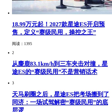
18.99万元起！2027款星途ES开启预
售，定义“赛级民用，操控之王”
阅读：1395
2
从麋鹿83.1km/h到三车夹击对撞，星
途ES的“赛级民用”不是营销话术
3
天马刷圈之后，星途ES把考场搬到了
同济：一场试驾解密“赛级民用”的底
层逻