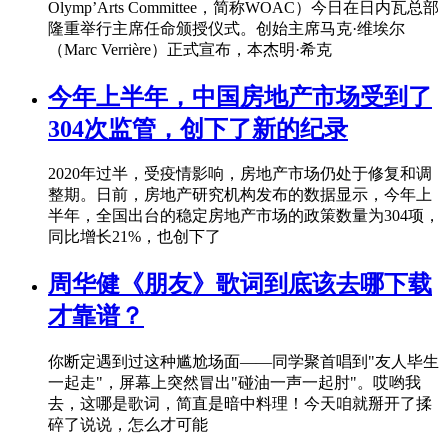
Olymp’Arts Committee，简称WOAC）今日在日内瓦总部
隆重举行主席任命颁授仪式。创始主席马克·维埃尔
（Marc Verrière）正式宣布，本杰明·希克
今年上半年，中国房地产市场受到了
304次监管，创下了新的纪录
2020年过半，受疫情影响，房地产市场仍处于修复和调
整期。日前，房地产研究机构发布的数据显示，今年上
半年，全国出台的稳定房地产市场的政策数量为304项，
同比增长21%，也创下了
周华健《朋友》歌词到底该去哪下载
才靠谱？
你断定遇到过这种尴尬场面——同学聚首唱到"友人毕生
一起走"，屏幕上突然冒出"碰油一声一起肘"。哎哟我
去，这哪是歌词，简直是暗中料理！今天咱就掰开了揉
碎了说说，怎么才可能