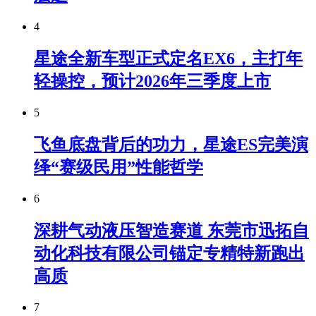
4
星途全新车型正式定名EX6，主打年
轻操控，预计2026年三季度上市
5
飞鱼底盘背后的功力，星途ES完美演
绎“赛级民用”性能哲学
6
深耕气动液压智造赛道 东莞市迅拓自
动化科技有限公司锚定专精特新跑出
高质
7