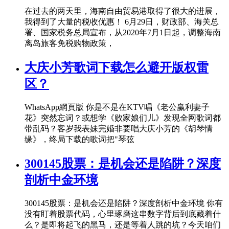
在过去的两天里，海南自由贸易港取得了很大的进展，
我得到了大量的税收优惠！ 6月29日，财政部、海关总
署、国家税务总局宣布，从2020年7月1日起，调整海南
离岛旅客免税购物政策，
大庆小芳歌词下载怎么避开版权雷
区？
WhatsApp網頁版 你是不是在KTV唱《老公赢利妻子
花》突然忘词？或想学《败家娘们儿》发现全网歌词都
带乱码？客岁我表妹完婚非要唱大庆小芳的《胡琴情
缘》，终局下载的歌词把"琴弦
300145股票：是机会还是陷阱？深度
剖析中金环境
300145股票：是机会还是陷阱？深度剖析中金环境 你有
没有盯着股票代码，心里琢磨这串数字背后到底藏着什
么？是即将起飞的黑马，还是等着人跳的坑？今天咱们