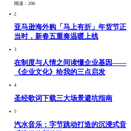
阅读：206
2
亚马逊海外购「马上有折」年货节正
当时，新春五重奏温暖上线
3
在制度与人情之间读懂企业基因——
《企业文化》给我的三点启发
4
圣经歌词下载三大场景避坑指南
5
汽水音乐：字节跳动打造的沉浸式音