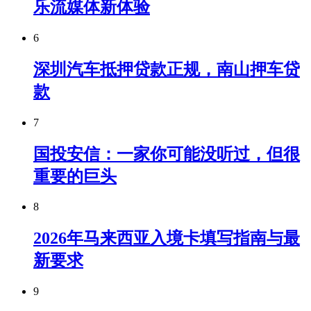
乐流媒体新体验
6
深圳汽车抵押贷款正规，南山押车贷
款
7
国投安信：一家你可能没听过，但很
重要的巨头
8
2026年马来西亚入境卡填写指南与最
新要求
9