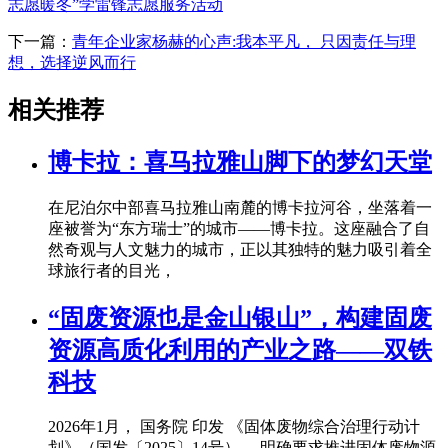
志愿暖冬”学雷锋志愿服务活动
下一篇：
青年企业家杨赫的心声:我本平凡， 只因责任与理
想，选择逆风而行
相关推荐
博卡拉：喜马拉雅山脚下的梦幻天堂
在尼泊尔中部喜马拉雅山南麓的博卡拉河谷，坐落着一
座被誉为“东方瑞士”的城市——博卡拉。这座融合了自
然奇观与人文魅力的城市，正以其独特的魅力吸引着全
球旅行者的目光，
“固废资源也是金山银山”，构建固废
资源高质化利用的产业之路——双铁
科技
2026年1月， 国务院 印发 《固体废物综合治理行动计
划》（国发〔2025〕14号） ，明确要求推进固体废物源