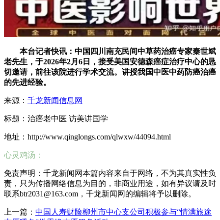
本台记者快讯：中国四川南充民间中草药治癌专家秦世斌
老
先生，于2026年2月6日，接受美国安德森癌症治疗中心的恳
切邀请，前往该院进行学术交流。讲授我国中医中药防癌治癌
的先进经验。
来源：
千龙新闻信息网
标题：治癌老中医 访美讲国学
地址：http://www.qinglongs.com/qlwxw/44094.html
心灵鸡汤：
免责声明：千龙新闻网本篇内容来自于网络，不为其真实性负
责，只为传播网络信息为目的，非商业用途，如有异议请及时
联系btr2031@163.com，千龙新闻网的编辑将予以删除。
上一篇：
中国人寿财险柳州市中心支公司积极参与“情满旅途