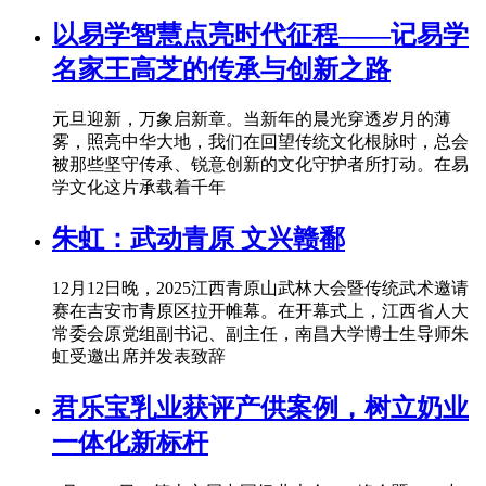
以易学智慧点亮时代征程——记易学
名家王高芝的传承与创新之路
元旦迎新，万象启新章。当新年的晨光穿透岁月的薄
雾，照亮中华大地，我们在回望传统文化根脉时，总会
被那些坚守传承、锐意创新的文化守护者所打动。在易
学文化这片承载着千年
朱虹：武动青原 文兴赣鄱
12月12日晚，2025江西青原山武林大会暨传统武术邀请
赛在吉安市青原区拉开帷幕。在开幕式上，江西省人大
常委会原党组副书记、副主任，南昌大学博士生导师朱
虹受邀出席并发表致辞
君乐宝乳业获评产供案例，树立奶业
一体化新标杆