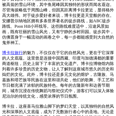
被高耸的雪山环绕，其中鱼尾峰因其独特的形状而闻名遐迩。
尽管海拔略低于周围山峰，但因其距离博卡拉更近，显得格外
高大雄伟。对于徒步爱好者来说，博卡拉更是天堂般的存在。
安娜普尔纳地区拥有多条世界著名的徒步路线，如ABC徒步
路线、Poon Hill小环线等。这些路线难度适中，沿途风景如
画，既有壮丽的雪山风光，又有宁静的乡村田园。徒步其中，
仿佛置身于一幅流动的画卷之中，每一步都能感受到大自然的
鬼斧神工。
博卡拉旅行
的魅力，不仅仅在于它的自然风光，更在于它深厚
的人文底蕴。这里曾是连接中国西藏、印度与加德满都的重要
商道枢纽，历史上留下了丰富的文化遗产。博卡拉博物馆内陈
列着许多珍贵的历史文物，让人了解到这座城市悠久的历史和
灿烂的文化。此外，博卡拉还是多元文化的熔炉，古隆族、马
嘉族和塔芒族等民族在这里和谐共处，他们的歌舞、手工艺和
节日都充满了浓郁的民族特色。每年的古隆新年和达善节期
间，城市沉浸在传统舞蹈与祭祀仪式中，游客们可以深入体验
尼泊尔的传统文化，感受浓厚的节日氛围。
博卡拉，这座喜马拉雅山脚下的梦幻天堂，以其独特的自然风
光和深厚的人文底蕴，成为了无数旅行者心中的圣地。无论是