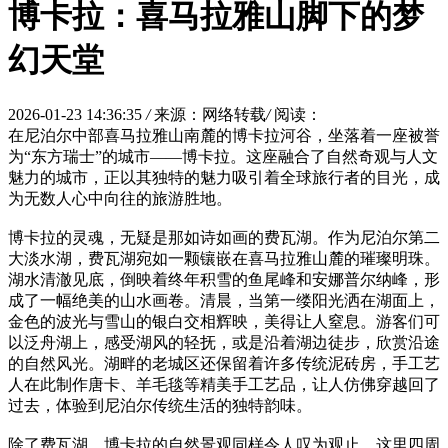
博卡拉：喜马拉雅山脚下的梦
幻天堂
2026-01-23 14:36:35
/
来源：网络转载
/
阅读：
在尼泊尔中部喜马拉雅山南麓的博卡拉河谷，坐落着一座被誉
为“东方瑞士”的城市——博卡拉。这座融合了自然奇观与人文
魅力的城市，正以其独特的魅力吸引着全球旅行者的目光，成
为无数人心中向往的旅游胜地。
博卡拉的灵魂，无疑是那如诗如画的费瓦湖。作为尼泊尔第二
大淡水湖，费瓦湖宛如一颗镶嵌在喜马拉雅山麓的璀璨明珠。
湖水清澈见底，倒映着终年积雪的鱼尾峰和安娜普尔纳峰，形
成了一幅绝美的山水画卷。清晨，当第一缕阳光洒在湖面上，
金色的波光与雪山的银白交相辉映，美得让人窒息。游客们可
以泛舟湖上，感受湖风的轻抚，或是沿着湖边徒步，欣赏沿途
的自然风光。湖畔的老城区还保留着许多传统泥砖房，手工艺
人在此制作唐卡、羊毛毯等精美手工艺品，让人仿佛穿越回了
过去，体验到尼泊尔传统生活的独特韵味。
除了费瓦湖，博卡拉的自然景观同样令人叹为观止。这里四周