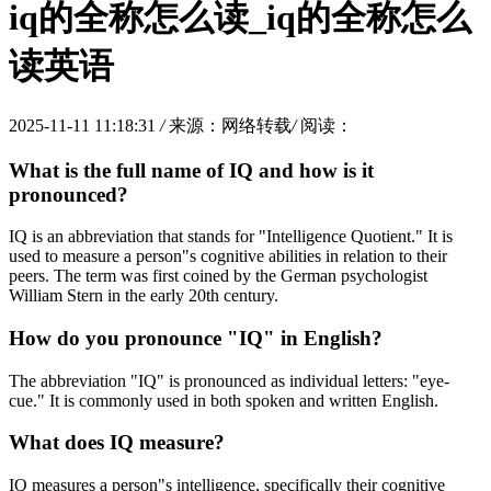
iq的全称怎么读_iq的全称怎么
读英语
2025-11-11 11:18:31
/
来源：网络转载
/
阅读：
What is the full name of IQ and how is it
pronounced?
IQ is an abbreviation that stands for "Intelligence Quotient." It is
used to measure a person"s cognitive abilities in relation to their
peers. The term was first coined by the German psychologist
William Stern in the early 20th century.
How do you pronounce "IQ" in English?
The abbreviation "IQ" is pronounced as individual letters: "eye-
cue." It is commonly used in both spoken and written English.
What does IQ measure?
IQ measures a person"s intelligence, specifically their cognitive