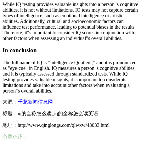
While IQ testing provides valuable insights into a person"s cognitive
abilities, it is not without limitations. IQ tests may not capture certain
types of intelligence, such as emotional intelligence or artistic
abilities. Additionally, cultural and socioeconomic factors can
influence test performance, leading to potential biases in the results.
Therefore, it"s important to consider IQ scores in conjunction with
other factors when assessing an individual"s overall abilities.
In conclusion
The full name of IQ is "Intelligence Quotient," and it is pronounced
as "eye-cue" in English. IQ measures a person"s cognitive abilities,
and it is typically assessed through standardized tests. While IQ
testing provides valuable insights, it is important to consider its
limitations and take into account other factors when evaluating a
person"s overall abilities.
来源：
千龙新闻信息网
标题：iq的全称怎么读_iq的全称怎么读英语
地址：http://www.qinglongs.com/qlwxw/43033.html
心灵鸡汤：