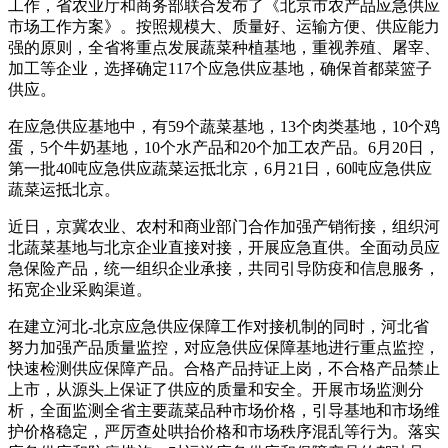
工作，省农业厅和商务部联合发布了《北京市农产品应急供应
市场工作方案》。按照规模大、质量好、运输方便、供应能力
强的原则，全省将重点发展蔬菜种植基地，重视养殖、屠宰、
加工等企业，选择确定117个应急供应基地，确保首都菜篮子
供应。
在应急供应基地中，有59个蔬菜基地，13个肉类基地，10个鸡
蛋，5个牛奶基地，10个水产品和20个加工农产品。6月20日，
第一批40吨应急供应蔬菜运抵北京，6月21日，60吨应急供应
蔬菜运抵北京。
近日，京冀农业、农村和商业部门合作加强产销衔接，组织河
北蔬菜基地与北京企业直接对接，开展应急直供。全面动员应
急保险产品，统一组织企业承接，共同引导防疫和信息服务，
拓宽企业采购渠道。
在建立河北-北京应急供应保障工作对接机制的同时，河北省
努力加强产品质量监控，对应急供应保障基地进行重点监控，
快速检测供应保障产品。合格产品持证上岗，不合格产品禁止
上市，从源头上保证了供应的质量和安全。开展市场监测分
析，全面监测全省主要蔬菜品种市场价格，引导基地和市场维
护价格稳定，严厉查处哄抬价格和市场秩序混乱等行为。落实