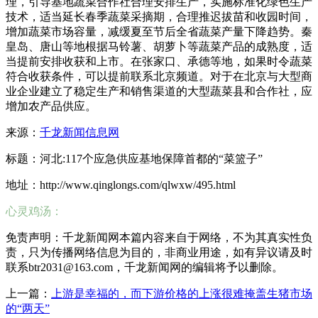
理，引导基地蔬菜合作社合理安排生产，实施标准化绿色生产
技术，适当延长春季蔬菜采摘期，合理推迟拔苗和收园时间，
增加蔬菜市场容量，减缓夏至节后全省蔬菜产量下降趋势。秦
皇岛、唐山等地根据马铃薯、胡萝卜等蔬菜产品的成熟度，适
当提前安排收获和上市。在张家口、承德等地，如果时令蔬菜
符合收获条件，可以提前联系北京频道。对于在北京与大型商
业企业建立了稳定生产和销售渠道的大型蔬菜县和合作社，应
增加农产品供应。
来源：
千龙新闻信息网
标题：河北:117个应急供应基地保障首都的“菜篮子”
地址：http://www.qinglongs.com/qlwxw/495.html
心灵鸡汤：
免责声明：千龙新闻网本篇内容来自于网络，不为其真实性负
责，只为传播网络信息为目的，非商业用途，如有异议请及时
联系btr2031@163.com，千龙新闻网的编辑将予以删除。
上一篇：
上游是幸福的，而下游价格的上涨很难掩盖生猪市场
的“两天”