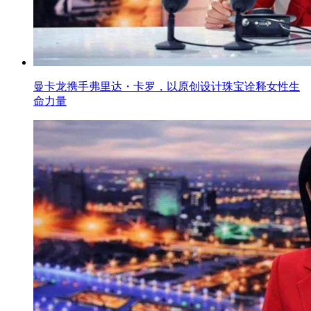
曼卡龙携手弗里达・卡罗，以原创设计珠宝诠释女性生
命力量