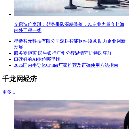
众启造价李琪：躬身带队深耕造价，以专业力量奔赴海
内外工程一线
星綦智元科技有限公司深耕智能软件领域 助力企业创新
发展
服务零距离 民生银行广州分行温情守护特殊客群
口碑好的AI抢位哪里找
2026国内半导体Chiller厂家推荐及正确使用方法指南
千龙网经济
更多...