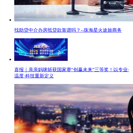
找助贷中介办房抵贷款靠谱吗？--珠海星火途旅商务
喜报｜亲亲妈咪斩获国家赛“创赢未来”三等奖！以专业·
温度·科技重新定义