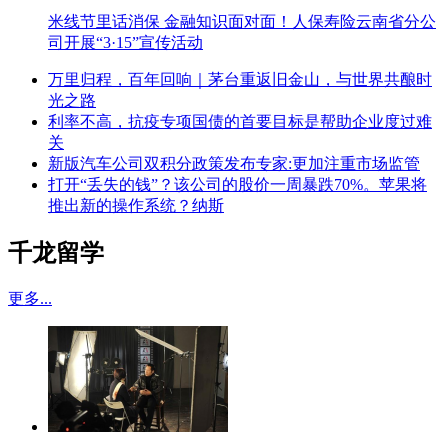
米线节里话消保 金融知识面对面！人保寿险云南省分公
司开展“3·15”宣传活动
万里归程，百年回响｜茅台重返旧金山，与世界共酿时
光之路
利率不高，抗疫专项国债的首要目标是帮助企业度过难
关
新版汽车公司双积分政策发布专家:更加注重市场监管
打开“丢失的钱”？该公司的股价一周暴跌70%。苹果将
推出新的操作系统？纳斯
千龙留学
更多...