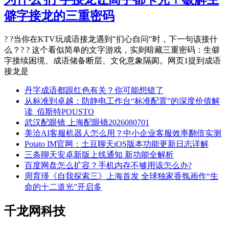
僻字接龙的三重密码
? ?当你在KTV玩成语接龙遇到"扪心自问"时，下一句该接什
么？? ? 这个看似简单的文字游戏，实则暗藏三重密码：生僻
字接续困境、成语储备断层、文化意象隔阂。网页1提到成语
接龙是
丹字成语都跟红色有关？你可能想错了
从标准到卓越：防静电工作台“标准配置”的深度价值解
读_佰斯特POUSTO
武汉配眼镜 上海配眼镜2026080701
美洽AI客服机器人怎么用？中小企业客服效率翻倍实测
Potato IM官网：土豆聊天iOS版本功能更新日志详解
三条聊天安卓新版上线通知 新功能全解析
百度网盘怎么扩容？手机内存不够用该怎么办?
周育瑾《自我探索三》上海首发 全球独家香氛画作“生
命的十二道光”开启多
千龙网科技